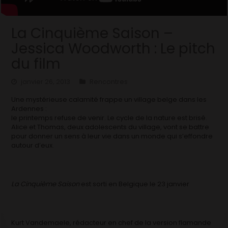
La Cinquième Saison –
Jessica Woodworth : Le pitch
du film
janvier 26, 2013
Rencontres
Une mystérieuse calamité frappe un village belge dans les
Ardennes :
le printemps refuse de venir. Le cycle de la nature est brisé.
Alice et Thomas, deux adolescents du village, vont se battre
pour donner un sens à leur vie dans un monde qui s’effondre
autour d’eux.
La Cinquième Saison
est sorti en Belgique le 23 janvier
Kurt Vandemaele, rédacteur en chef de la version flamande