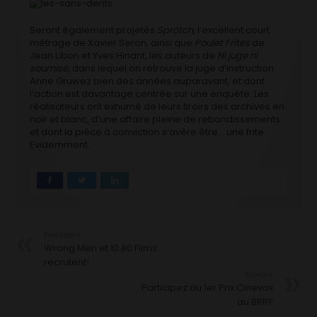
Seront également projetés
Sprötch
, l’excellent court
métrage de Xavier Seron, ainsi que
Poulet Frites
de
Jean Libon et Yves Hinant, les auteurs de
Ni juge ni
soumise
, dans lequel on retrouve la juge d’instruction
Anne Gruwez bien des années auparavant, et dont
l’action est davantage centrée sur une enquête. Les
réalisateurs ont exhumé de leurs tiroirs des archives en
noir et blanc, d’une affaire pleine de rebondissements
et dont la pièce à conviction s’avère être… une frite.
Evidemment.
Précédent
Wrong Men et 10.80 Films
recrutent!
Suivant
Participez au 1er Prix Cinevox
au BRIFF