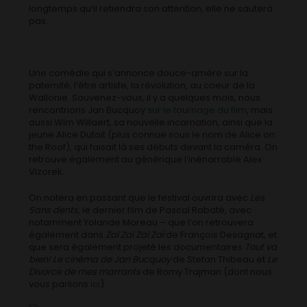
longtemps qu’il retiendra son attention, elle ne sautera
pas.
Une comédie qui s’annonce douce-amère sur la
paternité, l’être artiste, la révolution, au coeur de la
Wallonie. Souvenez-vous, il y a quelques mois, nous
rencontrions Jan Bucquoy
sur le tournage du film
, mais
aussi Wim Willaert, sa nouvelle incarnation, ainsi que la
jeune Alice Dutoit (plus connue sous le nom de Alice on
the Roof), qui faisait là ses débuts devant la caméra. On
retrouve également au générique l’inénarrable Alex
Vizorek.
On notera en passant que le festival ouvrira avec
Les
Sans dents
, le dernier film de Pascal Rabaté, avec
notamment Yolande Moreau – que l’on retrouvera
également dans
Zaï Zaï Zaï Zaï
de François Desagnat, et
que sera également projeté les documentaires
Tout va
bien! Le cinéma de Jan Bucquoy
de Stefan Thibeau et
Le
Divorce de mes marrants
de Romy Trajman (dont nous
vous parlions
ici
).