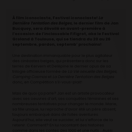
À film iconoclaste, Festival iconoclaste!
La
Dernière Tentation des Belges
, le dernier film de Jan
Bucquoy, sera dévoilé en avant-première à
l’occasion de l’inclassable Fifigrot, aka le Festival
Groland à Toulouse, qui se tiendra du 20 au 26
septembre, pardon, septemb’ prochains!
Une destination immanquable pour le plus agitateur
des cinéastes belges, qui présentera donc sur les
terres de Kervern et Delépine le dernier opus de sa
trilogie officieuse formée de
La Vie sexuelle des Belges,
Camping Cosmos
et
La Dernière Tentation des Belges
donc, en Compétition s’il-vous-plait!
Mais de quoi ça parle? Jan est un artiste provocateur
avec ses oeuvres d’art, ses conquêtes féminines et ses
nombreuses tentatives pour changer le monde. Marie,
sa fille unique, lui reproche d’avoir été un père absent,
toujours embarqué dans de folles aventures.
Aujourd’hui, elle veut se suicider, et lui s’efforce de la
retenir. Comment? En lui racontant des histoires
comme dans les contes des 1000 et une nuits… Aussi