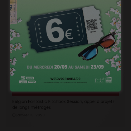
« 1985 », machine à démonter le temps
janvier 20, 2023
Belgian Fantastic Pitchbox Session, appel à projets
de longs métrages
janvier 18, 2023