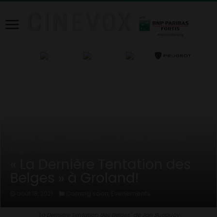
Home
/
News
/
Coming soon
/
« La Dernière Tentation des
Belges » à Groland!
« La Dernière Tentation des
Belges » à Groland!
Coming soon
Evenements
août 18, 2021
,
"La Dernière Tentation des Belges" de Jan Bucquoy