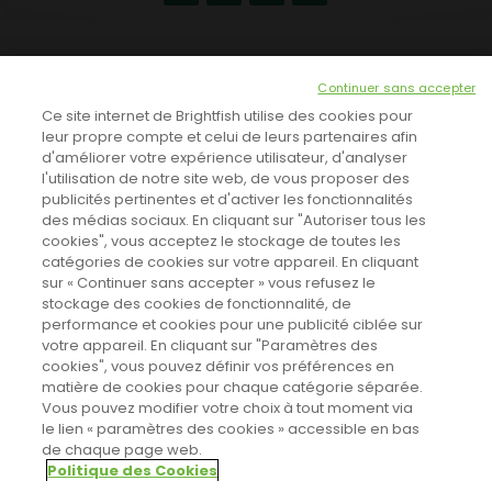
NEWSLETTER
Continuer sans accepter
INSCRIVEZ-VOUS ICI!
Ce site internet de Brightfish utilise des cookies pour
leur propre compte et celui de leurs partenaires afin
d'améliorer votre expérience utilisateur, d'analyser
l'utilisation de notre site web, de vous proposer des
TOUTES LES NEWS
publicités pertinentes et d'activer les fonctionnalités
des médias sociaux. En cliquant sur "Autoriser tous les
cookies", vous acceptez le stockage de toutes les
catégories de cookies sur votre appareil. En cliquant
CINEVOX SUR FACEBOOK
sur « Continuer sans accepter » vous refusez le
stockage des cookies de fonctionnalité, de
performance et cookies pour une publicité ciblée sur
votre appareil. En cliquant sur "Paramètres des
cookies", vous pouvez définir vos préférences en
matière de cookies pour chaque catégorie séparée.
Vous pouvez modifier votre choix à tout moment via
le lien « paramètres des cookies » accessible en bas
de chaque page web.
Politique des Cookies
Sahifa Theme
License is not validated, Go to the theme options
Designed by
Poids Plume
- Web by
Point Be