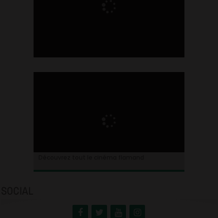
Ontdek alles over de Vlaamse cinema
Découvrez tout le cinéma flamand
SOCIAL