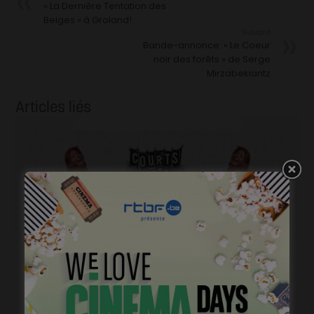
« La Dernière Tentation des
Belges » à Groland!
Suivant
Bande-annonce: « Le Coeur
noir des forêts » de Serge
Mirzabekiantz
Articles liés
Courts mais trash, le come back
janvier 23, 2023