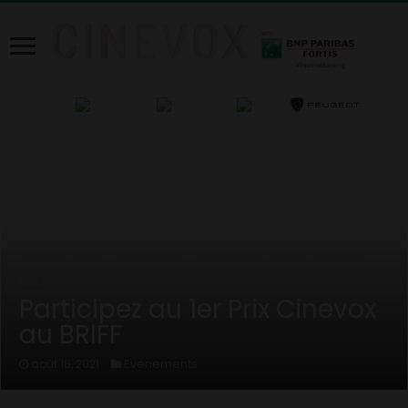
Home
/
News
/
Evenements
/
Participez au 1er Prix Cinevox au
BRIFF
Participez au 1er Prix Cinevox
au BRIFF
Evenements
août 18, 2021