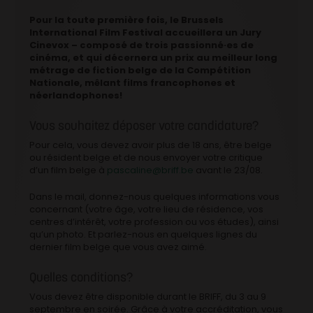
Pour la toute première fois, le Brussels
International Film Festival accueillera un Jury
Cinevox – composé de trois passionné·es de
cinéma, et qui décernera un prix au meilleur long
métrage de fiction belge de la Compétition
Nationale, mêlant films francophones et
néerlandophones!
Vous souhaitez déposer votre candidature?
Pour cela, vous devez avoir plus de 18 ans, être belge
ou résident belge et de nous envoyer votre critique
d’un film belge à
pascaline@briff.be
avant le 23/08.
Dans le mail, donnez-nous quelques informations vous
concernant (votre âge, votre lieu de résidence, vos
centres d’intérêt, votre profession ou vos études), ainsi
qu’un photo. Et parlez-nous en quelques lignes du
dernier film belge que vous avez aimé.
Quelles conditions?
Vous devez être disponible durant le BRIFF, du 3 au 9
septembre en soirée. Grâce à votre accréditation, vous