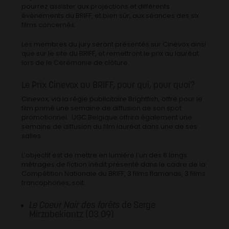
pourrez assister aux projections et différents
évènements du BRIFF, et bien sûr, aux séances des six
films concernés.
Les membres du jury seront présentés sur Cinevox ainsi
que sur le site du BRIFF, et remettront le prix au lauréat
lors de le Cérémonie de clôture.
Le Prix Cinevox au BRIFF, pour qui, pour quoi?
Cinevox, via la régie publicitaire Brightfish, offre pour le
film primé une semaine de diffusion de son spot
promotionnel. UGC Belgique offrira également une
semaine de diffusion du film lauréat dans une de ses
salles.
L’objectif est de mettre en lumière l’un des 6 longs
métrages de fiction inédit présenté dans le cadre de la
Compétition Nationale du BRIFF, 3 films flamands, 3 films
francophones, soit:
Le Coeur Noir des forêts
de Serge
Mirzabekiantz (03.09)