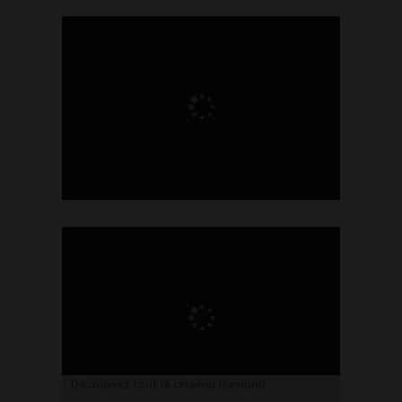
Ontdek alles over de Vlaamse cinema
Découvrez tout le cinéma flamand