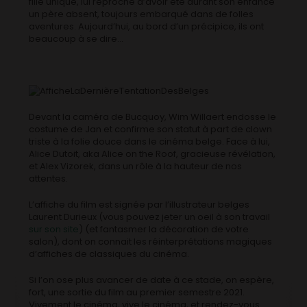
fille unique, lui reproche d’avoir été durant son enfance
un père absent, toujours embarqué dans de folles
aventures. Aujourd’hui, au bord d’un précipice, ils ont
beaucoup à se dire…
Devant la caméra de Bucquoy, Wim Willaert endosse le
costume de Jan et confirme son statut à part de clown
triste à la folie douce dans le cinéma belge. Face à lui,
Alice Dutoit, aka Alice on the Roof, gracieuse révélation,
et Alex Vizorek, dans un rôle à la hauteur de nos
attentes.
L’affiche du film est signée par l’illustrateur belges
Laurent Durieux (vous pouvez jeter un oeil à son travail
sur son site
) (et fantasmer la décoration de votre
salon), dont on connait les réinterprétations magiques
d’affiches de classiques du cinéma.
Si l’on ose plus avancer de date à ce stade, on espère,
fort, une sortie du film au premier semestre 2021.
Vivement le cinéma, vive le cinéma, et rendez-vous