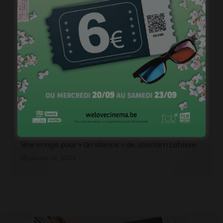
« Temps mort », permis de vivre
janvier 18, 2023
1ère image pour « Un silence » de Joachim Lafosse
janvier 12, 2023