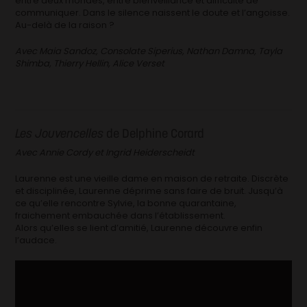
entre deux mondes, entre bienveillance et difficulté de
communiquer. Dans le silence naissent le doute et l’angoisse.
Au-delà de la raison ?
Avec Maia Sandoz, Consolate Siperius, Nathan Damna, Tayla
Shimba, Thierry Hellin, Alice Verset
Les Jouvencelles
de Delphine Corard
Avec Annie Cordy et Ingrid Heiderscheidt
Laurenne est une vieille dame en maison de retraite. Discrète
et disciplinée, Laurenne déprime sans faire de bruit. Jusqu’à
ce qu’elle rencontre Sylvie, la bonne quarantaine,
fraichement embauchée dans l’établissement.
Alors qu’elles se lient d’amitié, Laurenne découvre enfin
l’audace.