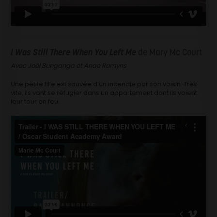
I Was Still There When You Left Me
de Mary Mc Court
Avec Joël Bunganga et Anae Romyns
Une petite fille est sauvée d’un incendie par son voisin. Très
vite, ils vont se réfugier dans un appartement dont ils voient
leur tour en feu.