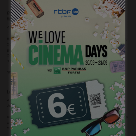
Bruxelles-Beyrouth
de Samir Youssef et Thibaut
Wohlfarht
Avec Roda Fawaz, Elie Njeim, Aida Sabra
Après une longue période en Europe, Ziad retourne au Liban,
dans son village natal, pour annoncer à sa famille une
grande nouvelle… A son arrivée, une tension semble
palpable. Ziad tente de se reconnecter avec ses proches
malgré une menace qui ronge les gens de l’intérieur.
https://vimeo.com/379703921
La Chair
de Jean Le Peltier
Avec Avec Vincent Lecuyer, Simon André, Lucas Meister et
Jean Le Peltier
Vincent, comédien plus à l’aise pour déclamer sur scène que
pour déclarer sa flamme, est fatigué de traîner sur des
applications de rencontre et de chercher l’amour en vain.