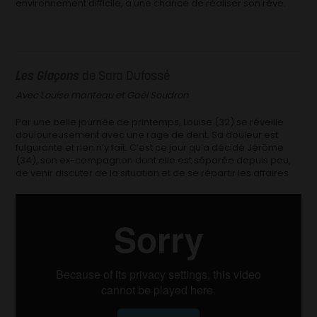
environnement difficile, a une chance de réaliser son rêve.
Les Glaçons
de Sara Dufossé
Avec Louise manteau et Gaël Soudron
Par une belle journée de printemps, Louise (32) se réveille
douloureusement avec une rage de dent. Sa douleur est
fulgurante et rien n’y fait. C’est ce jour qu’a décidé Jérôme
(34), son ex-compagnon dont elle est séparée depuis peu,
de venir discuter de la situation et de se répartir les affaires