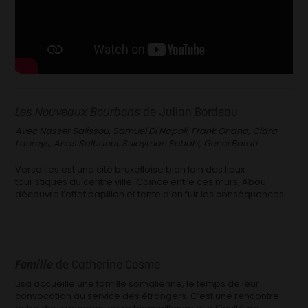
Les Nouveaux Bourbons
de Julian Bordeau
Avec Nasser Salissou, Samuel Di Napoli, Frank Onana, Clara
Laureys, Anas Salbaoui, Sulayman Sebahi, Genci Baruti
Versailles est une cité bruxelloise bien loin des lieux
touristiques du centre ville. Coincé entre ces murs, Abou
découvre l’effet papillon et tente d’en fuir les conséquences.
Famille
de Catherine Cosme
Lisa accueille une famille somalienne, le temps de leur
convocation au service des étrangers. C’est une rencontre