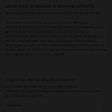
Akram
d’Adrien Berlandi et Mickey Broothaerts
Avec Wassil Khaldi, Mohammed Sanouji et Benjamin Torrini
Alexandre revient chez lui après un week-end pour
récupérer sa tenue de concert, qu’il tient le soir même. A sa
grande surprise, sa chemise n’est pas la, il part à la
recherche de celle-ci et va faire la découverte de Barah et
Akram deux réfugiés que son colocataire, fidèle à leurs
habitudes, a logé le week-end précédent. La découverte de
l’autre dans son intimité fera prendre conscience à Alexandre
de l’aspect dérisoire de son objectif.
Saigon-sur-Marne
d’Aude Ha Leplège
Un couple de petits vieux, entre deux tâches
ménagères, racontent leur vie entre le Vietnam et la France,
au temps de la guerre.
Animation