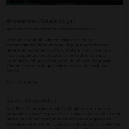
Air comprimé
d’Antoine Giorgini
Avec Thomas Blanchard et Bérangère McNeese
Dépourvu d’autorité, Vincent est professeur de
mathématiques dans un lycée. Un jour, lui et sa femme
Hélène, enceinte de cinq mois, sont pris pour cible par un
tireur de paintball embusqué. Ils sont indemnes mais
traumatisés. Alors qu’Hélène décide d’oublier l’agression,
Vincent se persuade que le tireur est l’un de ses jeunes
élèves.
Qui vive
d’Anaïs Debus
Août 1914. L’Allemagne envahit la Belgique et terrorise la
population. Malgré sa grossesse, Louise s’occupe seule de la
ferme, de son petit garçon et des moissons. A quelques
kilomètres de son foyer, Jules, son mari, se bat aux côtés des