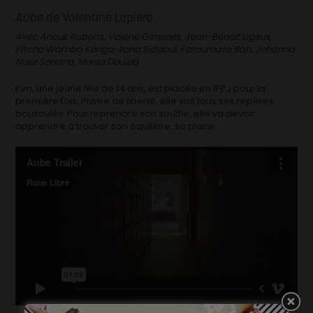
Aube
de Valentine Lapière
Avec Anouk Rubens, Valérie Gimenez, Jean-Benoit Ugeux,
Pitcho Wamba Konga, Ilana Sidaoui, Fatoumata Bah, Johanna
Nuez Soriano, Monia Douieb
Kim, une jeune fille de 14 ans, est placée en IPPJ pour la
première fois. Privée de liberté, elle voit tous ses repères
bousculés. Pour reprendre son souffle, elle va devoir
apprendre à trouver son équilibre, sa place.