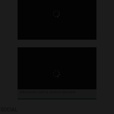
Ontdek alles over de Vlaamse cinema
Découvrez tout le cinéma flamand
SOCIAL