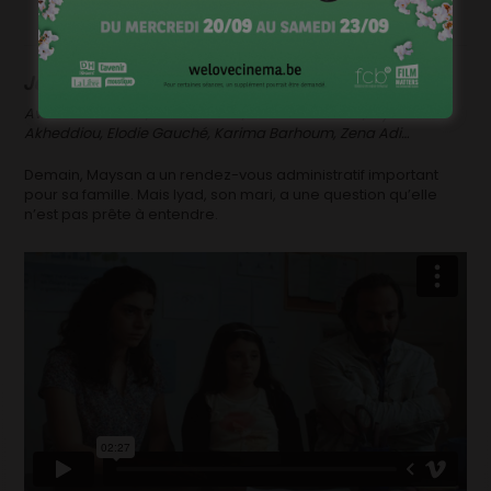
Je serai parmi les amandiers
de Marie Le Floc’h
Avec Masa Zaher, Jalal Al Tawil, Amal Alhamoud, Myriam
Akheddiou, Elodie Gauché, Karima Barhoum, Zena Adi…
Demain, Maysan a un rendez-vous administratif important
pour sa famille. Mais Iyad, son mari, a une question qu’elle
n’est pas prête à entendre.