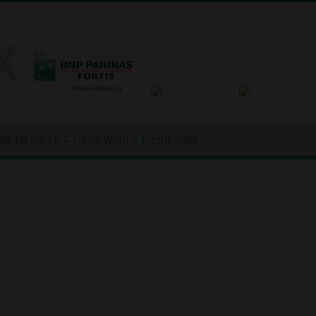
OX EN SALLE
CINEWISH
CINEJOBS