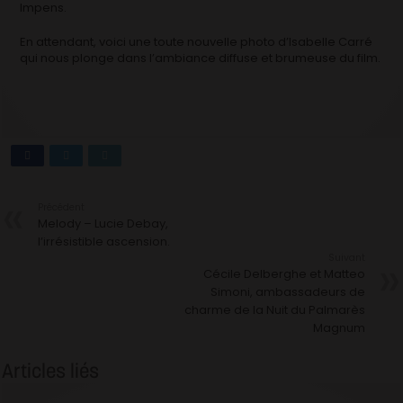
Impens.
En attendant, voici une toute nouvelle photo d’Isabelle Carré
qui nous plonge dans l’ambiance diffuse et brumeuse du film.
Précédent
Melody – Lucie Debay,
l’irrésistible ascension.
Suivant
Cécile Delberghe et Matteo
Simoni, ambassadeurs de
charme de la Nuit du Palmarès
Magnum
Articles liés