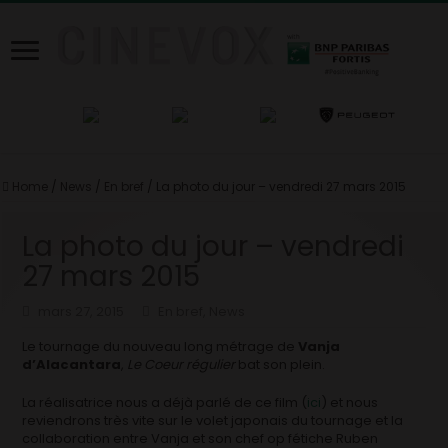
Home
/
News
/
En bref
/
La photo du jour – vendredi 27 mars 2015
La photo du jour – vendredi
27 mars 2015
mars 27, 2015
En bref
,
News
Le tournage du nouveau long métrage de
Vanja
d’Alacantara
,
Le Coeur régulier
bat son plein.
La réalisatrice nous a déjà parlé de ce film (
ici
) et nous
reviendrons très vite sur le volet japonais du tournage et la
collaboration entre Vanja et son chef op fétiche Ruben