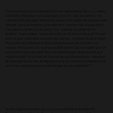
Comme nous vous l’annoncions en décembre (lire
ici
), cette
comédie décalée nous plongera à la fin des seventies. Un
certain Eddy Ricaart, libéré de prison à la veille de Noël trouve
refuge dans la maison d’un vieil ami. Osman ne vit pas dans
l’opulence, mais il a un cœur d’or. Laisser un pote sur le
trottoir? Impossible. Le lendemain, le 25 décembre 1977 n’est
pas un jour vraiment comme les autres : Charlie Chaplin vient
tout juste de s’éteindre dans sa demeure de Corsier-sur-
Vevey, en Suisse. Les quelques télévisions qu’on capte par là
ne parlent que de cela. Et si cet évènement était en fait une
opportunité? Et si Eddy et Osman en profitaient pour dérober
le cercueil de la star et demander à sa richissime famille une
somme conséquente en échange de sa restitution?
Le film reposera bien sûr sur la complicité entre Benoît