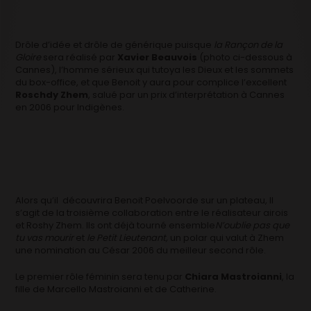
Drôle d’idée et drôle de générique puisque
la Rançon de la
Gloire
sera réalisé par
Xavier Beauvois
(photo ci-dessous à
Cannes), l’homme sérieux qui tutoya les Dieux et les sommets
du box-office, et que Benoit y aura pour complice l’excellent
Roschdy Zhem
, salué par un prix d’interprétation à Cannes
en 2006 pour Indigènes.
Alors qu’il découvrira Benoit Poelvoorde sur un plateau, Il
s’agit de la troisième collaboration entre le réalisateur airois
et Roshy Zhem. Ils ont déjà tourné ensemble
N’oublie pas que
tu vas mourir
et
le Petit Lieutenant,
un polar qui valut à Zhem
une nomination au César 2006 du meilleur second rôle.
Le premier rôle féminin sera tenu par
Chiara Mastroianni
, la
fille de Marcello Mastroianni et de Catherine.