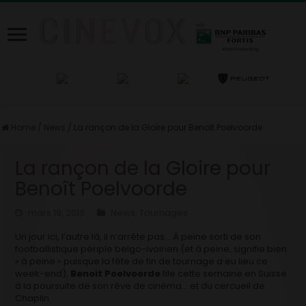
Home
/
News
/
La rançon de la Gloire pour Benoît Poelvoorde
La rançon de la Gloire pour
Benoît Poelvoorde
mars 19, 2013
News
,
Tournages
Un jour ici, l’autre là, il n’arrête pas… À peine sorti de son
footballistique périple belgo-ivoirien (et à peine, signifie bien
« à peine » puisque la fête de fin de tournage a eu lieu ce
week-end),
Benoit Poelvoorde
file cette semaine en Suisse
à la poursuite de son rêve de cinéma… et du cercueil de
Chaplin.