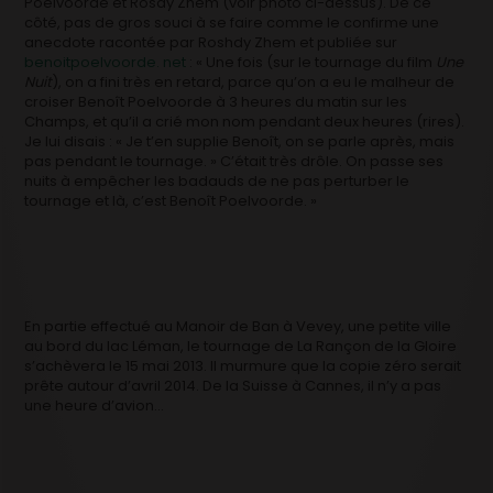
Poelvoorde et Rosdy Zhem
(voir photo ci-dessus). De ce
côté, pas de gros souci à se faire comme le confirme une
anecdote racontée par Roshdy Zhem et publiée sur
benoitpoelvoorde. net
: « Une fois (sur le tournage du film
Une
Nuit
), on a fini très en retard, parce qu’on a eu le malheur de
croiser Benoît Poelvoorde à 3 heures du matin sur les
Champs, et qu’il a crié mon nom pendant deux heures (rires).
Je lui disais : « Je t’en supplie Benoît, on se parle après, mais
pas pendant le tournage. » C’était très drôle. On passe ses
nuits à empêcher les badauds de ne pas perturber le
tournage et là, c’est Benoît Poelvoorde. »
En partie effectué au Manoir de Ban à Vevey, une petite ville
au bord du lac Léman, le tournage de La Rançon de la Gloire
s’achèvera le 15 mai 2013. Il murmure que la copie zéro serait
prête autour d’avril 2014. De la Suisse à Cannes, il n’y a pas
une heure d’avion…