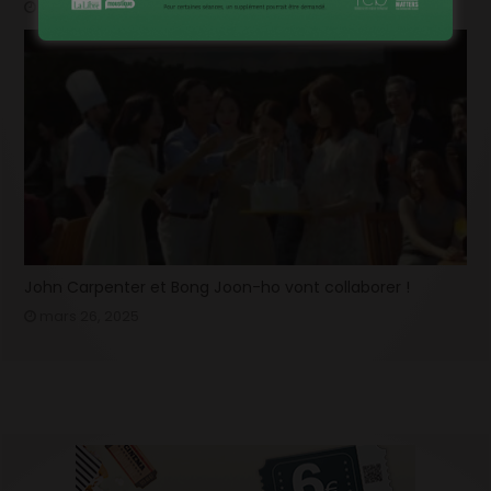
mars 26, 2025
John Carpenter et Bong Joon-ho vont collaborer !
mars 26, 2025