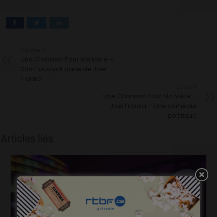
Précédent
Une Chanson Pour Ma Mère –
Sam Louwyck parle de Joël
Franka
Suivant
Une Chanson Pour Ma Mère –
Joël Franka – Une comédie
poétique
Articles liés