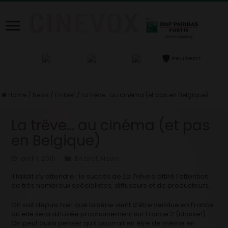
Home
/
News
/
En bref
/
La trêve… au cinéma (et pas en Belgique)
La trêve… au cinéma (et pas
en Belgique)
avril 1, 2016
En bref
,
News
Il fallait s’y attendre : le succès de
La Trêve
a attiré l’attention
de très nombreux spécialistes, diffuseurs et de producteurs.
On sait depuis hier que la série vient d’être vendue en France
ou elle sera diffusée prochainement sur France 2 (classe!).
On peut aussi penser qu’il pourrait en être de même en