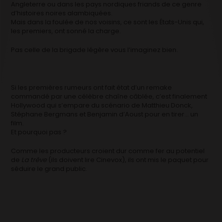
Angleterre ou dans les pays nordiques friands de ce genre
d’histoires noires alambiquées.
Mais dans la foulée de nos voisins, ce sont les États-Unis qui,
les premiers, ont sonné la charge.
Pas celle de la brigade légère vous l’imaginez bien.
Si les premières rumeurs ont fait état d’un remake
commandé par une célèbre chaîne câblée, c’est finalement
Hollywood qui s’empare du scénario de Matthieu Donck,
Stéphane Bergmans et Benjamin d’Aoust pour en tirer… un
film.
Et pourquoi pas ?
Comme les producteurs croient dur comme fer au potentiel
de
La trêve
(ils doivent lire Cinevox), ils ont mis le paquet pour
séduire le grand public.