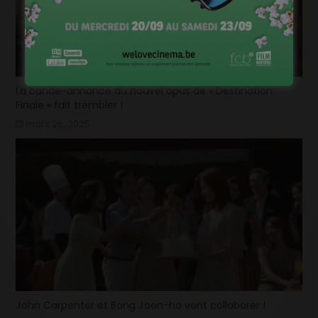
La bande-annonce du nouvel opus de « Destination
Finale » fait trembler !
mars 26, 2025
John Carpenter et Bong Joon-ho vont collaborer !