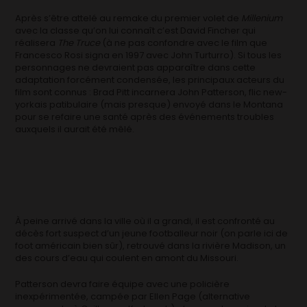
Après s’être attelé au remake du premier volet de
Millenium
avec la classe qu’on lui connaît c’est David Fincher qui
réalisera
The Truce
(à ne pas confondre avec le film que
Francesco Rosi signa en 1997 avec John Turturro). Si tous les
personnages ne devraient pas apparaître dans cette
adaptation forcément condensée, les principaux acteurs du
film sont connus : Brad Pitt incarnera John Patterson, flic new-
yorkais patibulaire (mais presque) envoyé dans le Montana
pour se refaire une santé après des événements troubles
auxquels il aurait été mêlé.
À peine arrivé dans la ville où il a grandi, il est confronté au
décès fort suspect d’un jeune footballeur noir (on parle ici de
foot américain bien sûr), retrouvé dans la rivière Madison, un
des cours d’eau qui coulent en amont du Missouri.
Patterson devra faire équipe avec une policière
inexpérimentée, campée par Ellen Page (alternative