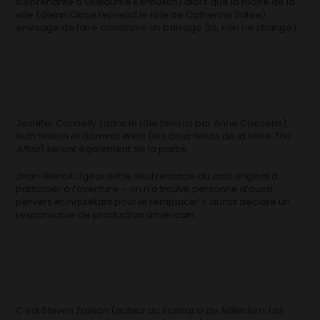
surprenante à Guillaume Kerbusch) alors que la maire de la
ville (Glenn Close reprend le rôle de Catherine Salée)
envisage de faire construire un barrage (là, rien ne change).
Jennifer Connelly (dans le rôle tenu ici par Anne Coesens),
Ruth Wilson et Dominic West (les deux héros de la série
The
Affair
) seront également de la partie.
Jean-Benoit Ugeux est le seul rescapé du cast original à
participer à l’aventure: « on n’a trouvé personne d’aussi
pervers et inquiétant pour le remplacer », aurait déclaré un
responsable de production américain.
C’est Steven Zaillian (auteur du scénario de
Millenium: Les