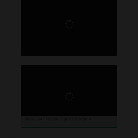
Ontdek alles over de Vlaamse cinema
Découvrez tout le cinéma flamand