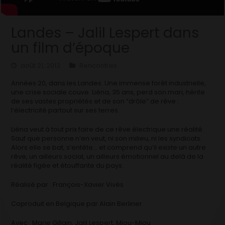
Landes – Jalil Lespert dans
un film d’époque
août 21, 2013
Rencontres
Années 20, dans les Landes. Une immense forêt industrielle,
une crise sociale couve. Liéna, 35 ans, perd son mari, hérite
de ses vastes propriétés et de son “drôle” de rêve :
l’électricité partout sur ses terres.
Liéna veut à tout prix faire de ce rêve électrique une réalité.
Sauf que personne n’en veut, ni son milieu, ni les syndicats.
Alors elle se bat, s’entête… et comprend qu’il existe un autre
rêve, un ailleurs social, un ailleurs émotionnel au delà de la
réalité figée et étouffante du pays.
Réalisé par : François-Xavier Vivès
Coproduit en Belgique par Alain Berliner
Avec : Marie Gillain, Jalil Lespert, Miou-Miou