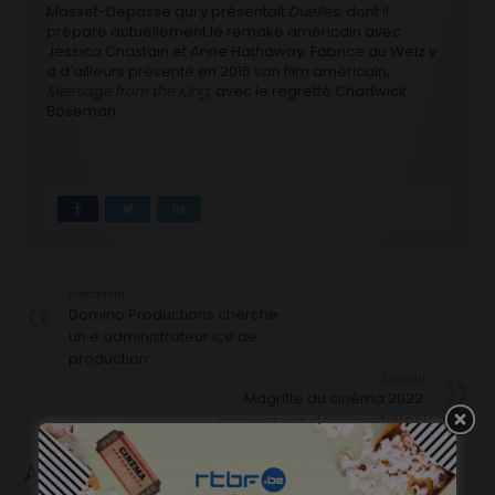
Masset-Depasse qui y présentait
Duelles
, dont il
prépare actuellement le remake américain avec
Jessica Chastain et Anne Hathaway. Fabrice du Welz y
a d’ailleurs présenté en 2016 son film américain,
Message from the King
, avec le regretté Chadwick
Boseman.
Précédent
Domino Productions cherche
un·e administrateur·ice de
production
Suivant
Magritte du cinéma 2022:
inscrivez vos documentaires!
Articles liés