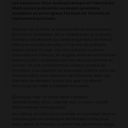
Les nouveaux films de Bouli Lanners et Fabrice Du
Welz seront présentés en avant-première
mondiale au prestigieux Festival de Toronto en
septembre prochain.
Nobody Has to Know
, le nouveau film de Bouli Lanners,
écrit par le réalisateur, et co-réalisé avec le cinéaste
Flamand Tim Mielants qui l’avait dirigé dans
De Patrick
,
offre une nouvelle direction à l’oeuvre du cinéaste
wallon, puisqu’il s’agit, une fois n’est pas coutume,
d’une histoire d’amour, en anglais, entièrement tournée
dans le cadre somptueux des îles de Lewis & Harris en
Ecosse. On sait comment Bouli Lanners, peintre de
formation, a su sublimer les paysages wallons dans ses
premiers films, ainsi que ceux de la Beauce dans
Les
Premiers les derniers
. Autant dire que l’on attend
beaucoup de cette escapade écossaise.
Michelle Fairley dans « Nobody Has To Know » (crédit:
Brian Sweeney Photography)
Au casting, on retrouve le cinéaste et comédien dans le
rôle principal, accompagné de Michelle Fairley (vue
dans
Game of Thrones
). Le pitch? Phil, un homme d’âge