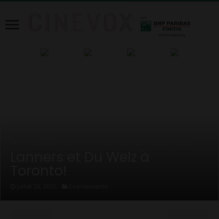
Home
/
News
/
Evenements
/
Lanners et Du Welz à Toronto!
Lanners et Du Welz à
Toronto!
Evenements
juillet 29, 2021