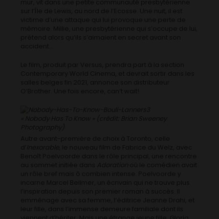
mur, vit dans une petite communauté presbytérienne
sur l’Île de Lewis, au nord de l’Ecosse. Une nuit, il est
victime d’une attaque qui lui provoque une perte de
mémoire. Millie, une presbytérienne qui s’occupe de lui,
prétend alors qu’ils s’aimaient en secret avant son
accident…
Le film, produit par Versus, prendra part à la section
Contemporary World Cinema, et devrait sortir dans les
salles belges fin 2021, annonce son distributeur
O’Brother. Une fois encore, can’t wait!
« Nobody Has To Know » (crédit: Brian Sweeney
Photography)
Autre avant-première de choix à Toronto, celle
d’
Inexorable
, le nouveau film de Fabrice du Welz, avec
Benoît Poelvoorde dans le rôle principal, une rencontre
au sommet initiée dans
Adoration
où le comédien avait
un rôle bref mais ô combien intense. Poelvoorde y
incarne Marcel Bellmer, un écrivain qui ne trouve plus
l’inspiration depuis son premier roman à succès. Il
emménage avec sa femme, l’éditrice Jeanne Drahi, et
leur fille, dans l’immense demeure familiale dont ils
viennent d’hériter. Mais une étrange jeune fille, Gloria,