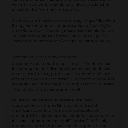
va s’immiscer dans la vie de la famille et déclencher
une série d’événements inexorables…
A ses côtés, on retrouve donc la magnétique Alba Gaia
Bellugi, vue notamment dans
3x Manon, Into the Night
ou
Le Bureau des Légendes
, mais aussi Mélanie Doutey
(déjà impressionnante dans un autre film belge,
Post
Partum
de Delphine Noels) et la jeune Janaïna Halloy.
Janaïna Halloy et Benoît Poelvoorde
Souvenez-vous, nous faisions un saut l’été dernier sur
le tournage de ce thriller qui s’annonce haletant (voir
notre article
). Le film, produit par Frakas, sera dévoilé
lors d’une Special Presentation. On espère le découvrir
en Belgique à l’automne, pourquoi pas lors d’un Festival
(Namur, Gand?), et bien sûr en salle!
Le Festival de Toronto représente une belle
opportunité, ouvrant les films au marché nord-
américain, et parfois même des possibilités de
carrières internationales pour les cinéastes, comme ce
fut le cas notamment pour Adil El Arbi et Bilall Fallah,
découverts au Canada avec
Black
, ou pour Olivier