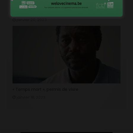
« 1985 », machine à démonter le temps
janvier 20, 2023
« Temps mort », permis de vivre
janvier 18, 2023