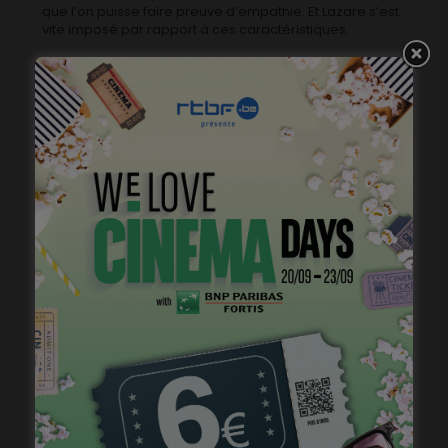
que l’on puisse faire preuve d’empathie. Et Lazare s’est
vite imposé par rapport à ces caractéristiques.
Comment s’est passé le casting?
J’avais donné 2 ou 3 ateliers avec Catherine Salée,
j’avais quelques comédien·nes en tête, mais je n’écris
jamais pour des comédien·nes en particulier. Ca vient
tout le temps à la fin du scénario. J’avais déjà pensé à
Lazare, mais j’aime bien confronter mes idées avec
d’autres regards. J’ai fait appel au directeur de casting
Sebastien Moradiellos, j’avais déjà travaillé avec lui, il
connaît bien mon univers, mes goûts en terme de jeu. Il
m’a proposé quelques personnes, j’en ai proposé
d’autres. On a dû voir une dizaine de comédiens et de
comédiennes. On a tout de suite trouvé le couple qu’on
cherchait. Un ancien couple plutôt, auquel on pouvait
croire. Lazare a vite confirmé mon intuition. Il fallait non
seulement former un couple, mais aussi une famille. Ca
a très bien fonctionné avec Maialen, que j’ai vue deux
fois en casting, et puis il a fallu trouver l’enfant, et la
filiation, ce qui n’est pas forcément évident. Un enfant
de 7/9 ans, qui sache jouer, à l’aise devant la caméra,
et avec une ressemblance physique! Sébastien m’a
présenté Lohen, que j’ai trouvé formidable. Ma petite