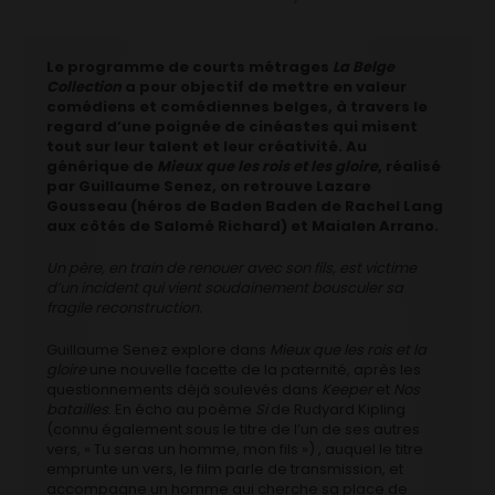
Le programme de courts métrages
La Belge
Collection
a pour objectif de mettre en valeur
comédiens et comédiennes belges, à travers le
regard d’une poignée de cinéastes qui misent
tout sur leur talent et leur créativité. Au
générique de
Mieux que les rois et les gloire
, réalisé
par Guillaume Senez, on retrouve Lazare
Gousseau (héros de Baden Baden de Rachel Lang
aux côtés de Salomé Richard) et Maialen Arrano.
Un père, en train de renouer avec son fils, est victime
d’un incident qui vient soudainement bousculer sa
fragile reconstruction.
Guillaume Senez explore dans
Mieux que les rois et la
gloire
une nouvelle facette de la paternité, après les
questionnements déjà soulevés dans
Keeper
et
Nos
batailles
. En écho au poème
Si
de Rudyard Kipling
(connu également sous le titre de l’un de ses autres
vers, « Tu seras un homme, mon fils ») , auquel le titre
emprunte un vers, le film parle de transmission, et
accompagne un homme qui cherche sa place de