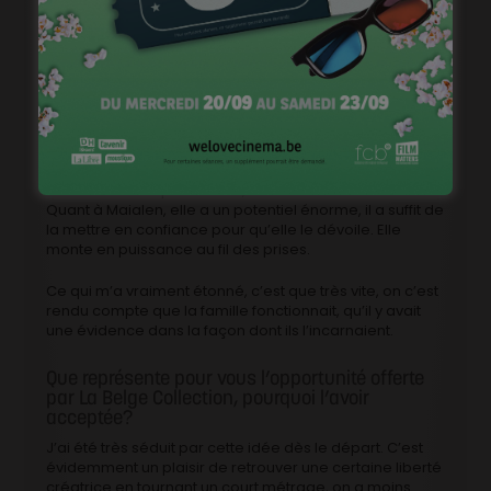
famille était au complet…
Qu’est-qui vous a le plus surpris ou
impressionné dans leurs performances?
Tou·tes les comédien·nes sont différent·es, chacun·e a
ses méthodes, sa façon de travailler, sa petite « popote
interne ». Il faut surtout apprendre à se connaître, et
travailler ensemble. Lazare est très professionnel, ça
m’a vraiment impressionné, et il est très malléable.
Quant à Maialen, elle a un potentiel énorme, il a suffit de
la mettre en confiance pour qu’elle le dévoile. Elle
monte en puissance au fil des prises.
Ce qui m’a vraiment étonné, c’est que très vite, on c’est
rendu compte que la famille fonctionnait, qu’il y avait
une évidence dans la façon dont ils l’incarnaient.
Que représente pour vous l’opportunité offerte
par La Belge Collection, pourquoi l’avoir
acceptée?
J’ai été très séduit par cette idée dès le départ. C’est
évidemment un plaisir de retrouver une certaine liberté
créatrice en tournant un court métrage, on a moins