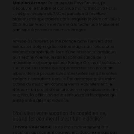
Maialen Arrano:
Originaire du Pays Basque, j’y
découvre le théâtre et continue ma formation à Paris.
J’intègre l’équipe du TAC et participe à l’écriture
plateau des spectacles dans lesquels je joue de 2013 à
2016. Au cinéma, je me forme à la technique Meisner et
participe à plusieurs courts métrages.
Arrivée à Bruxelles, je me plonge dans l’univers des
cinéastes belges grâce à des stages de rencontres
cinématographiques. Lors d’une résidence artistique
au Théâtre Poème, je fais la connaissance de la
musicienne et compositrice Pauline Oreins et collabore
sur un de ses textes qui apparaitra sur son prochain
album. Je me produis avec mes textes sur différentes
scènes alternatives dont Le Tipi accompagnée entre
autres du musicien Raphaël Venin. Actuellement, je
démarre un projet d’écriture. Je me questionne sur les
origines, la définition de la sensualité et le rapport qui
existe entre désir et violence.
D’où vient votre vocation de comédien·ne,
quand (et comment) s’est fait le déclic?
Lazare Gousseau:
Je ne crois pas vraiment à la
vocation, au moment originel,
etc
.,donc je ne sais pas.