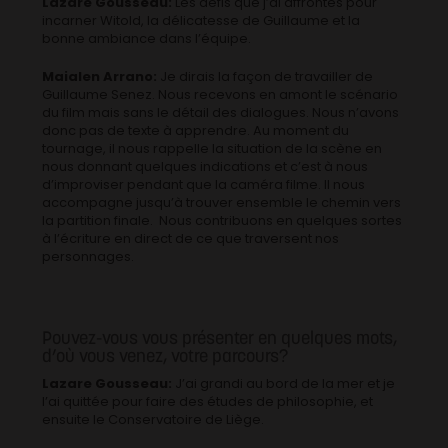
Lazare Gousseau:
Les défis que j’ai affrontés pour
incarner Witold, la délicatesse de Guillaume et la
bonne ambiance dans l’équipe.
Maialen Arrano:
Je dirais la façon de travailler de
Guillaume Senez. Nous recevons en amont le scénario
du film mais sans le détail des dialogues. Nous n’avons
donc pas de texte à apprendre. Au moment du
tournage, il nous rappelle la situation de la scène en
nous donnant quelques indications et c’est à nous
d’improviser pendant que la caméra filme. Il nous
accompagne jusqu’à trouver ensemble le chemin vers
la partition finale. Nous contribuons en quelques sortes
à l’écriture en direct de ce que traversent nos
personnages.
Pouvez-vous vous présenter en quelques mots,
d’où vous venez, votre parcours?
Lazare Gousseau:
J’ai grandi au bord de la mer et je
l’ai quittée pour faire des études de philosophie, et
ensuite le Conservatoire de Liège.