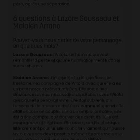
père, après une séparation.
6 questions à Lazare Gousseau et
Maialen Arrano
Pouvez-vous nous parler de votre personnage
en quelques mots?
Lazare Gousseau:
Witold, un homme qui veut
remonter la pente et qu’une humiliation vient frapper
sur ce chemin.
Maialen Arrano:
J’interprète le rôle de Rose, la
trentaine, l’ex compagne de Witold avec qui elle a eu
un petit garçon prénommé Ben. Elle sort d’une
douloureuse mais nécessaire séparation avec Witold
avec qui elle se voyait vivre. Elle doit subvenir aux
besoins de la maison achetée récemment quand elle
était encore en couple. Elle a un emploi précaire, elle
est à son compte, doit trouver des client.es… Elle est
courageuse et tient bon. Elle adore son fils et craque
littéralement pour lui. Elle souhaite vraiment qu’il puisse
vivre avec ses deux parents même séparés mais elle
peine à faire à nouveau confiance à Witold.