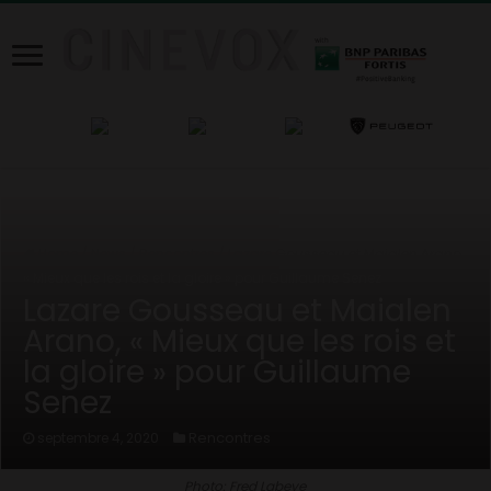
Home
/
News
/
Rencontres
/
Lazare Gousseau et Maialen Arano,
« Mieux que les rois et la gloire » pour Guillaume Senez
Lazare Gousseau et Maialen
Arano, « Mieux que les rois et
la gloire » pour Guillaume
Senez
Rencontres
septembre 4, 2020
Photo: Fred Labeye