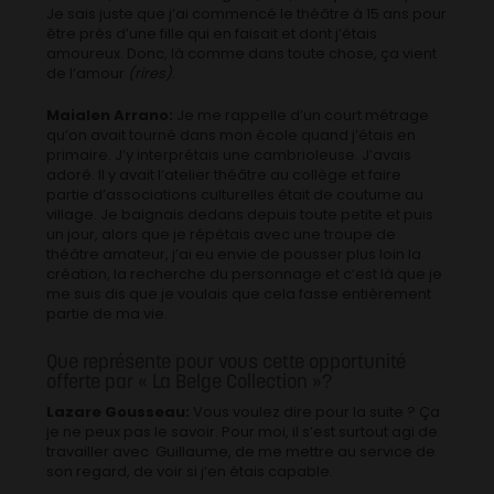
Je sais juste que j’ai commencé le théâtre à 15 ans pour
être près d’une fille qui en faisait et dont j’étais
amoureux. Donc, là comme dans toute chose, ça vient
de l’amour
(rires)
.
Maialen Arrano:
Je me rappelle d’un court métrage
qu’on avait tourné dans mon école quand j’étais en
primaire. J’y interprétais une cambrioleuse. J’avais
adoré. Il y avait l’atelier théâtre au collège et faire
partie d’associations culturelles était de coutume au
village. Je baignais dedans depuis toute petite et puis
un jour, alors que je répétais avec une troupe de
théâtre amateur, j’ai eu envie de pousser plus loin la
création, la recherche du personnage et c’est là que je
me suis dis que je voulais que cela fasse entièrement
partie de ma vie.
Que représente pour vous cette opportunité
offerte par « La Belge Collection »?
Lazare Gousseau:
Vous voulez dire pour la suite ? Ça
je ne peux pas le savoir. Pour moi, il s’est surtout agi de
travailler avec Guillaume, de me mettre au service de
son regard, de voir si j’en étais capable.