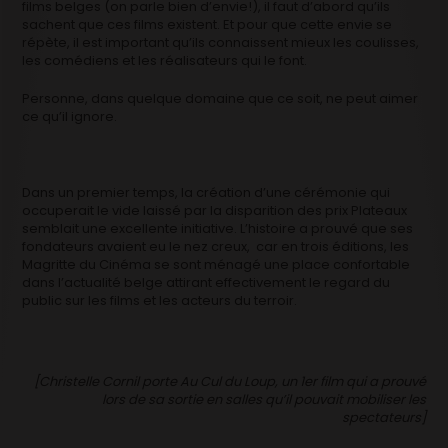
films belges (on parle bien d’envie!), il faut d’abord qu’ils
sachent que ces films existent. Et pour que cette envie se
répète, il est important qu’ils connaissent mieux les coulisses,
les comédiens et les réalisateurs qui le font.
Personne, dans quelque domaine que ce soit, ne peut aimer
ce qu’il ignore.
Dans un premier temps, la création d’une cérémonie qui
occuperait le vide laissé par la disparition des prix Plateaux
semblait une excellente initiative. L’histoire a prouvé que ses
fondateurs avaient eu le nez creux, car en trois éditions, les
Magritte du Cinéma se sont ménagé une place confortable
dans l’actualité belge attirant effectivement le regard du
public sur les films et les acteurs du terroir.
[Christelle Cornil porte Au Cul du Loup, un 1er film qui a prouvé
lors de sa sortie en salles qu’il pouvait mobiliser les
spectateurs]