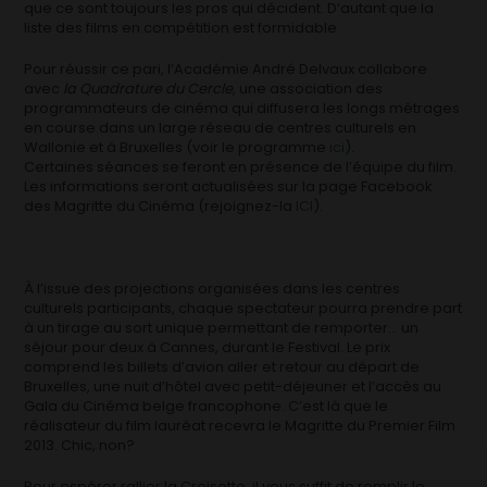
que ce sont toujours les pros qui décident. D’autant que la
liste des films en compétition est formidable.
Pour réussir ce pari, l’Académie André Delvaux collabore
avec
la Quadrature du Cercle
, une association des
programmateurs de cinéma qui diffusera les longs métrages
en course dans un large réseau de centres culturels en
Wallonie et à Bruxelles (voir le programme
ici
).
Certaines séances se feront en présence de l’équipe du film.
Les informations seront actualisées sur la page Facebook
des Magritte du Cinéma (rejoignez-la
ICI
).
À l’issue des projections organisées dans les centres
culturels participants, chaque spectateur pourra prendre part
à un tirage au sort unique permettant de remporter… un
séjour pour deux à Cannes, durant le Festival. Le prix
comprend les billets d’avion aller et retour au départ de
Bruxelles, une nuit d’hôtel avec petit-déjeuner et l’accès au
Gala du Cinéma belge francophone. C’est là que le
réalisateur du film lauréat recevra le Magritte du Premier Film
2013. Chic, non?
Pour espérer rallier la Croisette, il vous suffit de remplir le