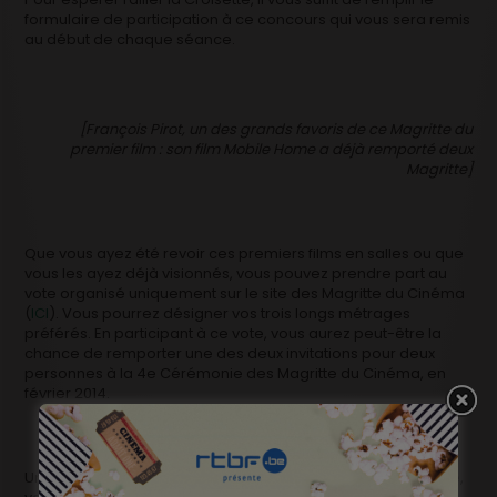
formulaire de participation à ce concours qui vous sera remis
au début de chaque séance.
[François Pirot, un des grands favoris de ce Magritte du
premier film : son film Mobile Home a déjà remporté deux
Magritte]
Que vous ayez été revoir ces premiers films en salles ou que
vous les ayez déjà visionnés, vous pouvez prendre part au
vote organisé uniquement sur le site des Magritte du Cinéma
(
ICI
). Vous pourrez désigner vos trois longs métrages
préférés. En participant à ce vote, vous aurez peut-être la
chance de remporter une des deux invitations pour deux
personnes à la 4e Cérémonie des Magritte du Cinéma, en
février 2014.
Un prix exceptionnel pour tous les cinéphiles, car ce sésame,