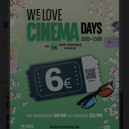
vous ne pourrez l’acheter nulle part. À la fin des votes, le 1er
mai prochain, un tirage au sort révélera le nom des heureux
gagnants.
Précédent
Magritte du 1er film : toutes les
projections
Suivant
Une chanson pour ma mère :
Dave fait des vidéos
Articles liés