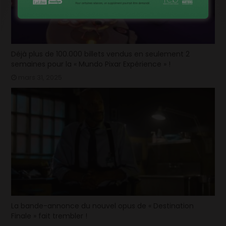
Déjà plus de 100.000 billets vendus en seulement 2
semaines pour la « Mundo Pixar Expérience » !
mars 31, 2025
La bande-annonce du nouvel opus de « Destination
Finale » fait trembler !