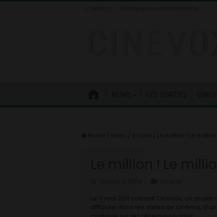
Contact
Politique de confidentialité
NEWS
LES SORTIES
CINEV
Home
/
News
/
En bref
/
Le million ! Le million 
Le million ! Le millio
février 8, 2014
En bref
Le 11 mai 2011 naissait Cinevox, un proje
diffusée dans les salles de cinéma, d’un
continue sur les réseaux sociaux.