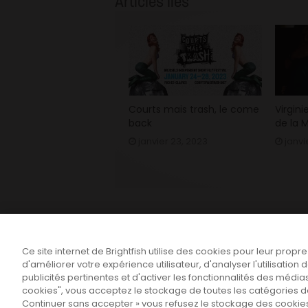
Articles liés
Courts mais trash, le come
Virgini
back
de la M
janvier 23, 2023
janvi
Ce site internet de Brightfish utilise des cookies pour leur propr
d'améliorer votre expérience utilisateur, d'analyser l'utilisatio
publicités pertinentes et d'activer les fonctionnalités des médias
cookies", vous acceptez le stockage de toutes les catégories de 
Continuer sans accepter » vous refusez le stockage des cookies