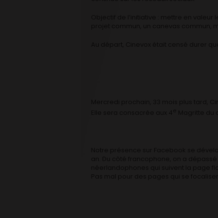
Objectif de l’initiative : mettre en val
projet commun, un canevas commun, mais
Au départ, Cinevox était censé durer q
Mercredi prochain, 33 mois plus tard, C
e
Elle sera consacrée aux 4
Magritte du 
Notre présence sur Facebook se dévelo
an. Du côté francophone, on a dépassé l
néerlandophones qui suivent la page fl
Pas mal pour des pages qui se focalisent