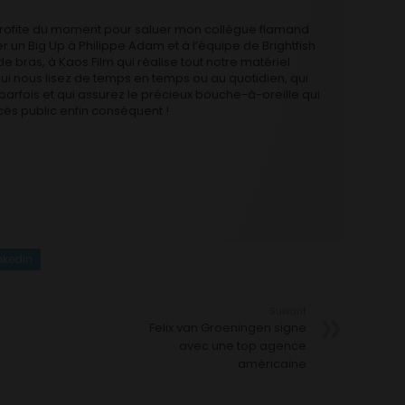
profite du moment pour saluer mon collègue flamand
 un Big Up à Philippe Adam et à l’équipe de Brightfish
de bras, à Kaos Film qui réalise tout notre matériel
 qui nous lisez de temps en temps ou au quotidien, qui
parfois et qui assurez le précieux bouche-à-oreille qui
cès public enfin conséquent !
nkedIn
Suivant
Felix van Groeningen signe
avec une top agence
américaine