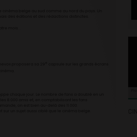
eur le cinéma belge au sud comme au nord du pays. Un
 des éditions et des rédactions distinctes.
uatre mois…
e
inevox proposera sa 29
capsule sur les grands écrans
cinéma.
Plo
ppe chaque jour. Le nombre de fans a doublé en un
es 8.000 amis et, en comptabilisant les fans
amande, on est bien au-delà des 11.000.
CI
 sur un sujet aussi ciblé que le cinéma belge.