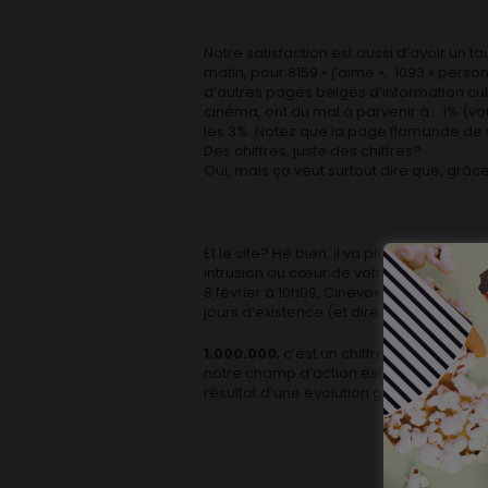
Notre satisfaction est aussi d’avoir un 
matin, pour 8159 « j’aime », 1093 « perso
d’autres pages belges d’information cul
cinéma, ont du mal à parvenir à… 1% (v
les 3%. Notez que la page flamande de C
Des chiffres, juste des chiffres?
Oui, mais ça veut surtout dire que, grâce
Et le site? Hé bien, il va plutôt pas ma
intrusion au cœur de votre journée qu’on
8 février à 10h09, Cinevox vient de franc
jours d’existence (et dire qu’on a oublié 
1.000.000
, c’est un chiffre impressio
notre champ d’action est extrêmement pré
résultat d’une évolution graduelle puisque