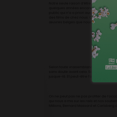
Notre seule raison d’être est de braquer
quelques années encore qu’il ne passio
public qui n’a a priori aucun goût spécifi
des films de chez nous. Car plus vous s
œuvres belges que nous défendons sero
Selon toute vraisemblance, nous atteindron
sans doute avant cela. Sauf reviremen
jusque-là. Et peut-être l’aventure conti
On ne peut pas ne pas profiter de l’occa
qui nous a mis sur les rails et nos soutie
Millions, Bernard Massard et Carlsberg 