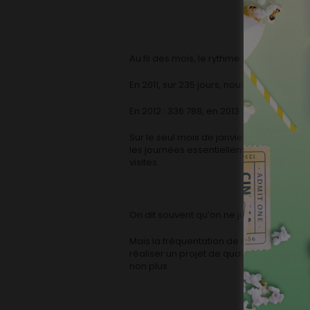
Au fil des mois, le rythme des visites s
En 2011, sur 235 jours, nous avions reçu 7
En 2012 : 336 788, en 2013 : 492.367
Sur le seul mois de janvier 2014 nous a
les journées essentiellement consacrées
visites.
On dit souvent qu’on ne juge pas la qualit
Mais la fréquentation de notre site est 
réaliser un projet de qualité pour douz
non plus.