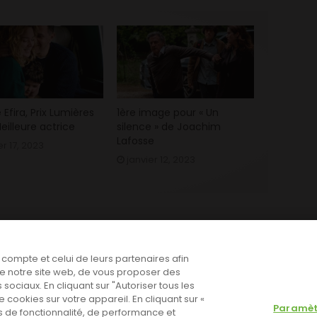
e Efira, Prix Lumières
1ère image pour « Un
eilleure actrice
silence » de Joachim
Lafosse
er 17, 2023
janvier 12, 2023
e compte et celui de leurs partenaires afin
n de notre site web, de vous proposer des
 sociaux. En cliquant sur "Autoriser tous les
cookies sur votre appareil. En cliquant sur «
Paramèt
 de fonctionnalité, de performance et