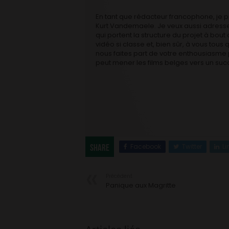
En tant que rédacteur francophone, je 
Kurt Vandemaele. Je veux aussi adresser
qui portent la structure du projet à bout 
vidéo si classe et, bien sûr, à vous tous
nous faites part de votre enthousiasme 
peut mener les films belges vers un suc
Facebook
Twitter
Li
Share
Précédent
Panique aux Magritte