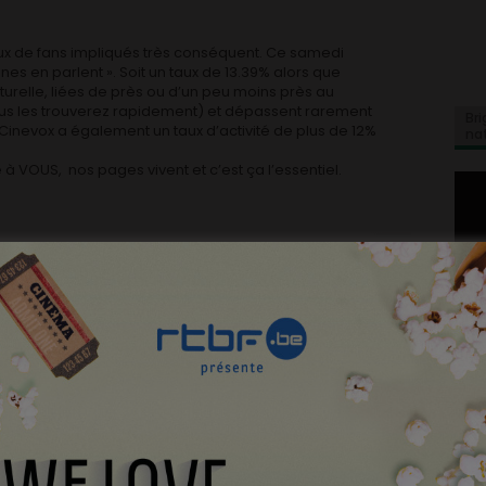
taux de fans impliqués très conséquent. Ce samedi
nnes en parlent ». Soit un taux de 13.39% alors que
turelle, liées de près ou d’un peu moins près au
ous les trouverez rapidement) et dépassent rarement
Bri
inevox a également un taux d’activité de plus de 12%
na
 à VOUS, nos pages vivent et c’est ça l’essentiel.
l. C’est même pour vous en parler qu’on se permet cette
 subodore bien chargée. Car, c’est officiel : ce samedi
hir le cap du million de connexions après tout juste 1005
de fêter ça lundi dernier).
nnant quand on sait que, comme pour la page Facebook,
cis et pointu. Naturellement, ce chiffre est aussi le
 le 11 mai 2011, nous partions d’une notoriété nulle !