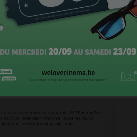
 les projecteurs sur un cinéma dont on prétendait il y a
nnait pas grand monde. Nous voulons intriguer un
CI
que pour le cinéma belge, le fidéliser, lui donner l’envie
erez nombreux à nous suivre au quotidien, plus les
nt dans la lumière.
Le site de Cinevox en mai 2012
s le chiffre de 2.000.000 de visites d’ici la fin 2015. Et
t majeur, nous sommes assurés de mener notre projet
nuera-t-elle au-delà de cette date. On l’espère.
sion pour remercier notre parrain, BNP Paribas Fortis,
ns actifs, la Fédération Wallonie-Bruxelles, l’Euro-
qui rendent nos Happenings plus doux.