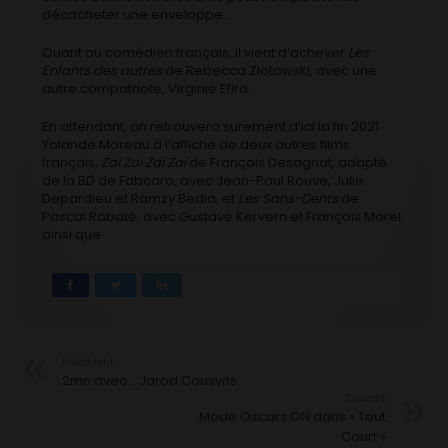
décacheter une enveloppe…
Quant au comédien français, il vient d’achever
Les
Enfants des autres
de Rebecca Zlotowski, avec une
autre compatriote, Virginie Efira.
En attendant, on retrouvera surement d’ici la fin 2021
Yolande Moreau à l’affiche de deux autres films
français,
Zaï Zaï Zaï Zaï
de François Desagnat, adapté
de la BD de Fabcaro, avec Jean-Paul Rouve, Julie
Depardieu et Ramzy Bedia, et
Les Sans-Dents
de
Pascal Rabaté, avec Gustave Kervern et François Morel,
ainsi que
Précédent
2mn avec… Jarod Cousyns
Suivant
Mode Oscars ON dans « Tout
Court »