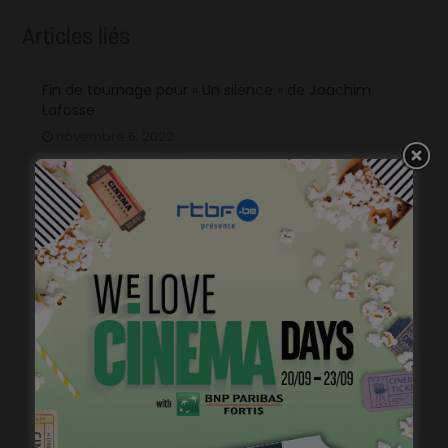
Articles liés
Fin de tournage pour « Un silence » de Joachim
Lafosse
novembre 6, 2022
Ca tourne pour « La Vierge à l’enfant » de Binevsa
Berivan
octobre 13, 2022
Ca tourne pour « L’Autre Laurens » de Claude
Schmitz
septembre 15, 2022