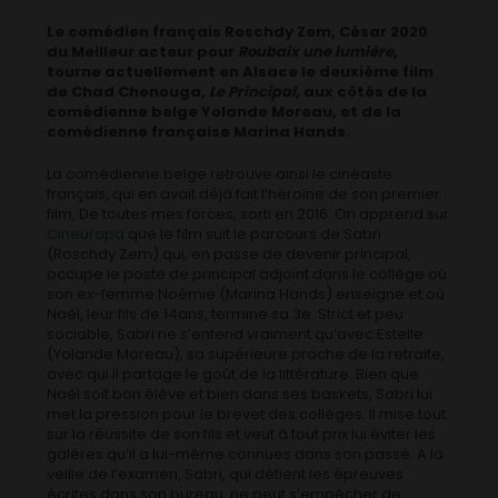
Le comédien français Roschdy Zem, César 2020
du Meilleur acteur pour
Roubaix une lumière
,
tourne actuellement en Alsace le deuxième film
de Chad Chenouga,
Le Principal,
aux côtés de la
comédienne belge Yolande Moreau, et de la
comédienne française Marina Hands.
La comédienne belge retrouve ainsi le cinéaste
français, qui en avait déjà fait l’héroïne de son premier
film, De toutes mes forces, sorti en 2016. On apprend sur
Cineuropa
que le film suit le parcours de Sabri
(Roschdy Zem) qui, en passe de devenir principal,
occupe le poste de principal adjoint dans le collège où
son ex-femme Noémie (Marina Hands) enseigne et où
Naël, leur fils de 14ans, termine sa 3e. Strict et peu
sociable, Sabri ne s’entend vraiment qu’avec Estelle
(Yolande Moreau), sa supérieure proche de la retraite,
avec qui il partage le goût de la littérature. Bien que
Naël soit bon élève et bien dans ses baskets, Sabri lui
met la pression pour le brevet des collèges. Il mise tout
sur la réussite de son fils et veut à tout prix lui éviter les
galères qu’il a lui-même connues dans son passé. A la
veille de l’examen, Sabri, qui détient les épreuves
écrites dans son bureau, ne peut s’empêcher de