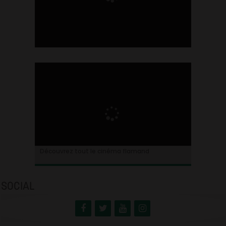
Ontdek alles over de Vlaamse cinema
Découvrez tout le cinéma flamand
SOCIAL