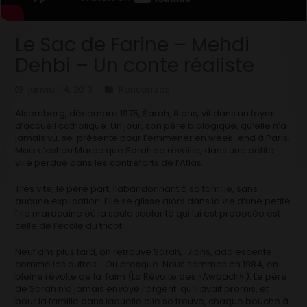
Le Sac de Farine – Mehdi
Dehbi – Un conte réaliste
janvier 14, 2013
Rencontres
Alsemberg, décembre 1975, Sarah, 8 ans, vit dans un foyer
d’accueil catholique. Un jour, son père biologique, qu’elle n’a
jamais vu, se présente pour l’emmener en week-end à Paris.
Mais c’est au Maroc que Sarah se réveille, dans une petite
ville perdue dans les contreforts de l’Atlas.
Très vite, le père part, l’abandonnant à sa famille, sans
aucune explication. Elle se glisse alors dans la vie d’une petite
fille marocaine où la seule scolarité qui lui est proposée est
celle de l’école du tricot.
Neuf ans plus tard, on retrouve Sarah, 17 ans, adolescente
comme les autres… Ou presque. Nous sommes en 1984, en
pleine révolte de la faim (La Révolte des «Awbach» ). Le père
de Sarah n’a jamais envoyé l’argent qu’il avait promis, et
pour la famille dans laquelle elle se trouve, chaque bouche à