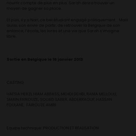
nourrir compte de plus en plus. Sarah devra trouver un
moyen de gagner sa place.
Et puis, il y a Nari, ce bel étudiant engagé politiquement… Mais
aussi, son envie de partir, de retrouver la Belgique de son
enfance, l’école, les livres et une vie que Sarah s’imagine
libre…
Sortie en Belgique le 16 janvier 2013
CASTING :
HAFSIA HERZI, HIAM ABBASS, MEHDI DEHBI, RANIA MELLOULI,
SMAIN FAIROUZE, SOUAD SABER, ABDERRAOUF, HASSAN
FOULANE, FAIROUZE AMIRI
Equipe technique: PRODUCTION ET RÉALISATION