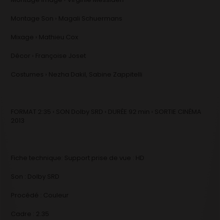
Montage Son › Magali Schuermans
Mixage › Mathieu Cox
Décor › Françoise Joset
Costumes › Nezha Dakil, Sabine Zappitelli
FORMAT 2:35 › SON Dolby SRD › DURÉE 92 min › SORTIE CINÉMA
2013
Fiche technique: Support prise de vue : HD
Son : Dolby SRD
Procédé : Couleur
Cadre : 2.35