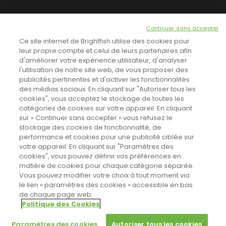
NEWSLETTER
Continuer sans accepter
INSCRIVEZ-VOUS ICI!
Ce site internet de Brightfish utilise des cookies pour
leur propre compte et celui de leurs partenaires afin
d'améliorer votre expérience utilisateur, d'analyser
l'utilisation de notre site web, de vous proposer des
TOUTES LES NEWS
publicités pertinentes et d'activer les fonctionnalités
des médias sociaux. En cliquant sur "Autoriser tous les
cookies", vous acceptez le stockage de toutes les
catégories de cookies sur votre appareil. En cliquant
CINEVOX SUR FACEBOOK
sur « Continuer sans accepter » vous refusez le
stockage des cookies de fonctionnalité, de
performance et cookies pour une publicité ciblée sur
votre appareil. En cliquant sur "Paramètres des
cookies", vous pouvez définir vos préférences en
matière de cookies pour chaque catégorie séparée.
Vous pouvez modifier votre choix à tout moment via
le lien « paramètres des cookies » accessible en bas
de chaque page web.
Politique des Cookies
Sahifa Theme
License is not validated, Go to the theme options
Designed by
Poids Plume
- Web by
Point Be
page to validate the license, You need a single license for each
© Copyright 2011-2026, All Rights Reserved -
Politique de cookies
Paramètres des cookies
Autoriser tous les cookies