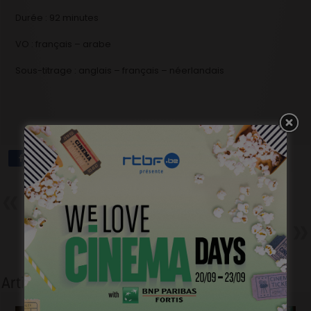
Durée : 92 minutes
VO : français – arabe
Sous-titrage : anglais – français – néerlandais
Précédent
François Schuiten, versant ciné.
Suivant
Le Sac de Farine – Kadija
Leclere – Le sens du titre…
Articles liés