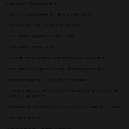
Réalisation › Kadija Leclere
Scénario › Kadija Leclere, Pierre Olvier Mornas
Musique originale › Christophe Vervoort
Producteus délégués › Gaetan David
Samy Layani, André Logie
Coproducteurs › Arlette Zylberberg, Peter Bouckaert
Productions déléguées › La Cie Cinématographique
Sahara Productions, Tchin Tchin Production
En coproduction avec › La RTBF (Télévision Belge), Eyeworks,
Liberty TV, Belgacom
Directeurs de la photographie › Gilles Porte, Philippe Guilbert
Son › Dirk Bombey
Montage Image › Virginie Messiaen