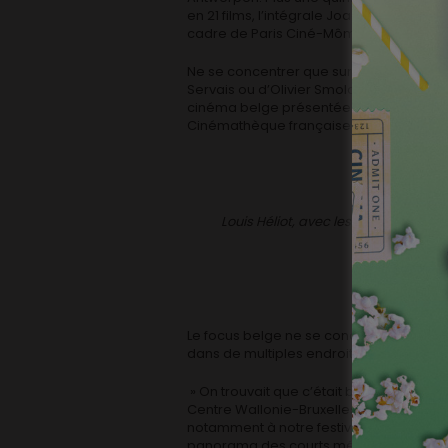
en 21 films, l’intégrale Joachim Lafosse,
cadre de Paris Ciné-Mômes : le progra
Ne se concentrer que sur la comédie nou
Servais ou d’Olivier Smolders… Avec 125 f
cinéma belge présentée à Paris depuis plu
Cinémathèque française et au Palais de T
Louis Héliot, avec les frères Renier
Le focus belge ne se concentre pas sur l
dans de multiples endroits à la rencontr
» On trouvait que c’était bien d’identifi
Centre Wallonie-Bruxelles à Paris est un
notamment à notre festival Le court en d
panorama des courts métrages au Centre