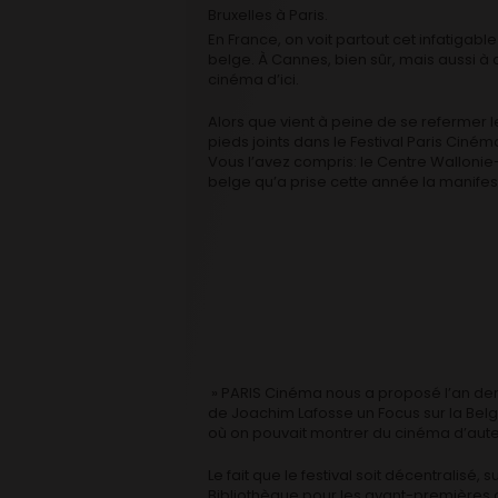
Bruxelles à Paris.
En France, on voit partout cet infatigab
belge. À Cannes, bien sûr, mais aussi à
cinéma d’ici.
Alors que vient à peine de se refermer le 
pieds joints dans le Festival Paris Cin
Vous l’avez compris: le Centre Wallonie-B
belge qu’a prise cette année la manifes
» PARIS Cinéma nous a proposé l’an derni
de Joachim Lafosse un Focus sur la Belgi
où on pouvait montrer du cinéma d’aute
Le fait que le festival soit décentralisé,
Bibliothèque pour les avant-premières o