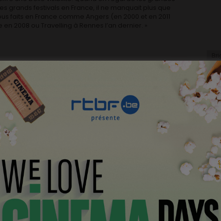
les grands festivals en France, il ne manquait plus que
ous faits en France comme Angers (en 2000 et en 2011
 en 2008 ou Travelling à Rennes l’an dernier. »
Bri
na
 (manager de Wallonie-Bruxelles Images) et Harry Cleven
ndroit idéal pour s’afficher avec panache
é avec Aude Hesbert, afin de proposer un programme
té présenté à Paris récemment. Nous avons choisi de ne
 tout le cinéma belge (francophone et flamand) mais
 pourrait aussi attirer le grand public parisien : la
es raretés historiques ou des films très méconnus
enri Stork ou « Vivement ce soir » de Patrick Van
 plus récents. Avec un bel hommage à Natacha Régnier