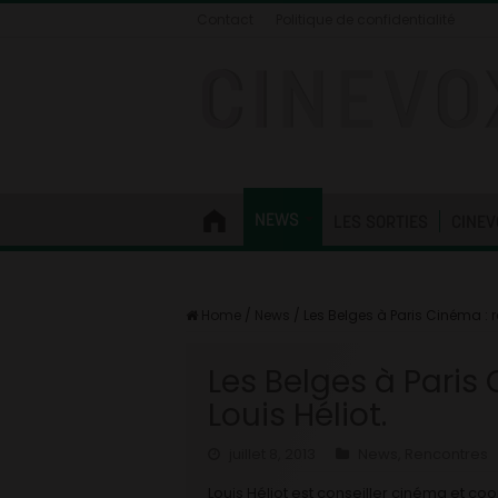
Contact
Politique de confidentialité
NEWS
LES SORTIES
CINEV
Home
/
News
/
Les Belges à Paris Cinéma : r
Les Belges à Paris
Louis Héliot.
juillet 8, 2013
News
,
Rencontres
Louis Héliot est conseiller cinéma et 