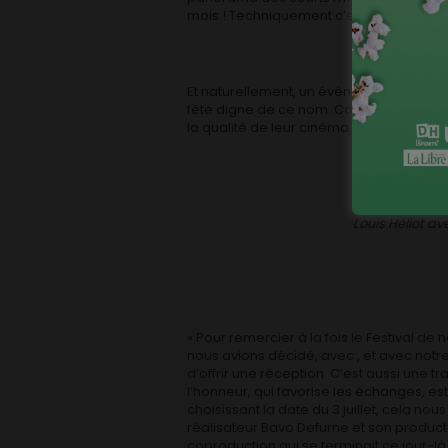
mois ! Techniquement c’est lourd. Mais le
Et naturellement, un évènement consac
fête digne de ce nom. Car s’il y a une c
la qualité de leur cinéma, c’est bien leur 
Louis Héliot av
« Pour remercier à la fois le Festival de 
nous avions décidé, avec , et avec notre
d’offrir une réception. C’est aussi une tr
l’honneur, qui favorise les échanges, e
choisissant la date du 3 juillet, cela nous
réalisateur Bavo Defurne et son produc
coproduction qui se terminait ce jour-là.