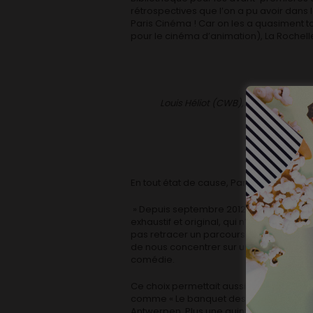
rétrospectives que l’on a pu avoir dans 
Paris Cinéma ! Car on les a quasiment t
pour le cinéma d’animation), La Rochelle
Louis Héliot (CWB), Eric Franssen
En tout état de cause, Paris est bien l’e
» Depuis septembre 2012, on a travaill
exhaustif et original, qui n’avait pas é
pas retracer un parcours historique de
de nous concentrer sur une thématique qui
comédie.
Ce choix permettait aussi de proposer d
comme « Le banquet des fraudeurs » de H
Antwerpen. Plus une quinzaine de films