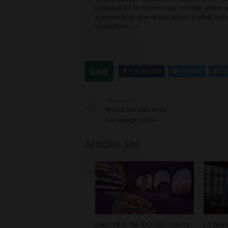
Lumière où le cinéma du monde entier s
savions pas que le Roi Albert II allait 
réception…. »
Facebook
Twitter
Li
Share
Précédent
Raoul Servais et la
Servaisgraphie
Articles liés
Déjà plus de 100.000 billets
La ba