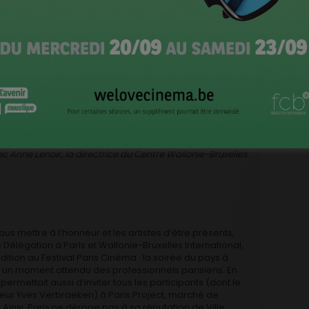
s films en valent vraiment la peine. »
CI
ré au cinéma belge ne serait pas complet sans une
hose pour laquelle les Belges sont connus à Paris, outre
convivialité.
ec Anne Lenoir, la directrice du Centre Wallonie-Bruxelles
nous mettre à l’honneur et les artistes d’être présents,
 Délégation à Paris et Wallonie-Bruxelles International,
adition au Festival Paris Cinéma : la soirée du pays à
st un moment attendu des professionnels parisiens. En
 permettait aussi d’inviter tous les participants (dont le
teur Yves Verbraeken) à Paris Project, marché de
 Ainsi, Paris ne déroge pas à sa réputation de Ville