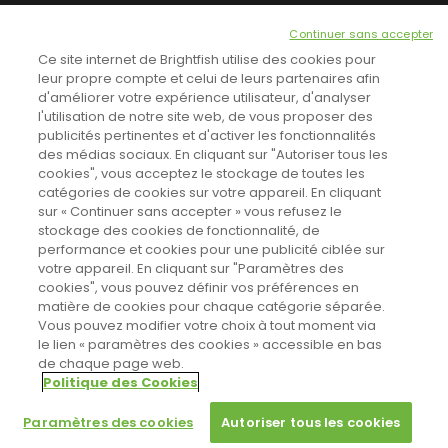
NEWSLETTER
Continuer sans accepter
INSCRIVEZ-VOUS ICI!
Ce site internet de Brightfish utilise des cookies pour
leur propre compte et celui de leurs partenaires afin
d'améliorer votre expérience utilisateur, d'analyser
l'utilisation de notre site web, de vous proposer des
TOUTES LES NEWS
publicités pertinentes et d'activer les fonctionnalités
des médias sociaux. En cliquant sur "Autoriser tous les
cookies", vous acceptez le stockage de toutes les
catégories de cookies sur votre appareil. En cliquant
CINEVOX SUR FACEBOOK
sur « Continuer sans accepter » vous refusez le
stockage des cookies de fonctionnalité, de
performance et cookies pour une publicité ciblée sur
votre appareil. En cliquant sur "Paramètres des
cookies", vous pouvez définir vos préférences en
matière de cookies pour chaque catégorie séparée.
Vous pouvez modifier votre choix à tout moment via
le lien « paramètres des cookies » accessible en bas
de chaque page web.
Politique des Cookies
Sahifa Theme
License is not validated, Go to the theme options
Designed by
Poids Plume
- Web by
Point Be
page to validate the license, You need a single license for each
© Copyright 2011-2026, All Rights Reserved -
Politique de cookies
Paramètres des cookies
Autoriser tous les cookies
domain name.
Paramètres des cookies