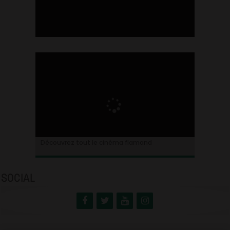
Ontdek alles over de Vlaamse cinema
Découvrez tout le cinéma flamand
SOCIAL