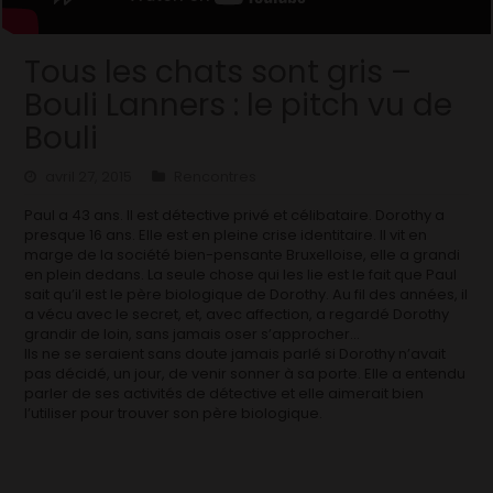
Tous les chats sont gris –
Bouli Lanners : le pitch vu de
Bouli
avril 27, 2015
Rencontres
Paul a 43 ans. Il est détective privé et célibataire. Dorothy a
presque 16 ans. Elle est en pleine crise identitaire. Il vit en
marge de la société bien-pensante Bruxelloise, elle a grandi
en plein dedans. La seule chose qui les lie est le fait que Paul
sait qu’il est le père biologique de Dorothy. Au fil des années, il
a vécu avec le secret, et, avec affection, a regardé Dorothy
grandir de loin, sans jamais oser s’approcher…
Ils ne se seraient sans doute jamais parlé si Dorothy n’avait
pas décidé, un jour, de venir sonner à sa porte. Elle a entendu
parler de ses activités de détective et elle aimerait bien
l’utiliser pour trouver son père biologique.