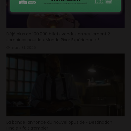
Déjà plus de 100.000 billets vendus en seulement 2
semaines pour la « Mundo Pixar Expérience » !
mars 31, 2025
La bande-annonce du nouvel opus de « Destination
Finale » fait trembler !