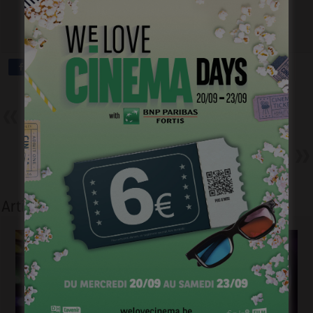
Précédent
Ma Forêt, un court métrage de
Sébastien Pins
Suivant
Deux « sneak-previews » rien
que pour vous
Articles liés