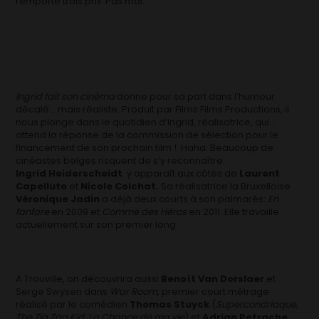
remporté trois prix. Pas mal.
Ingrid fait son cinéma
donne pour sa part dans l’humour
décalé… mais réaliste. Produit par Films Films Productions, il
nous plonge dans le quotidien d’Ingrid, réalisatrice, qui…
attend la réponse de la commission de sélection pour le
financement de son prochain film ! Haha. Beaucoup de
cinéastes belges risquent de s’y reconnaître.
Ingrid Heiderscheidt
y apparaît aux côtés de
Laurent
Capelluto
et
Nicole Colchat.
Sa réalisatrice la Bruxelloise
Véronique Jadin
a déjà deux courts à son palmarès:
En
fanfare
en 2009 et
Comme des Héros
en 2011. Elle travaille
actuellement sur son premier long.
A Trouville, on découvrira aussi
Benoît Van Dorslaer
et
Serge Swysen dans
War Room
, premier court métrage
réalisé par le comédien
Thomas Stuyck
(
Supercondriaque,
The Zig Zag Kid, La Chance de ma vie
) et
Adrian Petrache.