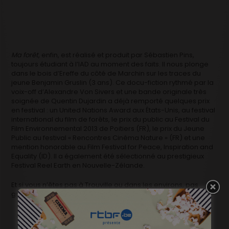
Ma forêt
, enfin, est réalisé et produit par Sébastien Pins,
toujours étudiant à l’IAD au moment des faits. Il nous plonge
dans le bois d’Ereffe du côté de Marchin sur les traces du
jeune Benjamin Gruslin (3 ans). Ce docu-fiction rythmé par la
voix-off d’Alexandre Von Sivers et une bande originale très
soignée de Quentin Dujardin a déjà remporté quelques prix
en festival : un United Nations Award aux États-Unis, au festival
international du film de forêts, le prix du public au Festival du
Film Environnemental 2013 de Poitiers (FR), le prix du Jeune
Public au festival « Rencontres Cinéma Nature » (FR) et une
mention honorable au Film Festival for Peace, Inspiration and
Equality (ID). Il a également été sélectionné au prestigieux
Festival Reel Earth en Nouvelle-Zélande.
Et si vous n’êtes pas à Trouville ou dans les environs, pas
grave, il est visible
ICI
. C’est cadeau