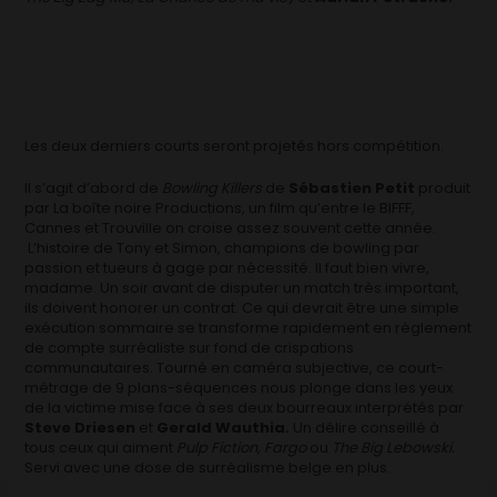
Les deux derniers courts seront projetés hors compétition.
Il s’agit d’abord de
Bowling Killers
de
Sébastien Petit
produit
par La boîte noire Productions, un film qu’entre le BIFFF,
Cannes et Trouville on croise assez souvent cette année.
L’histoire de Tony et Simon, champions de bowling par
passion et tueurs à gage par nécessité. Il faut bien vivre,
madame. Un soir avant de disputer un match très important,
ils doivent honorer un contrat. Ce qui devrait être une simple
exécution sommaire se transforme rapidement en règlement
de compte surréaliste sur fond de crispations
communautaires. Tourné en caméra subjective, ce court-
métrage de 9 plans-séquences nous plonge dans les yeux
de la victime mise face à ses deux bourreaux interprétés par
Steve Driesen
et
Gerald Wauthia.
Un délire conseillé à
tous ceux qui aiment
Pulp Fiction, Fargo
ou
The Big Lebowski.
Servi avec une dose de surréalisme belge en plus.