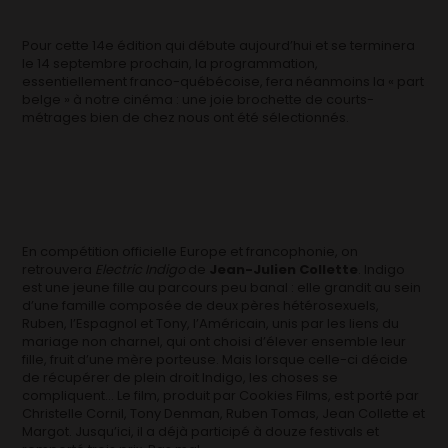
Pour cette 14e édition qui débute aujourd’hui et se terminera
le 14 septembre prochain, la programmation,
essentiellement franco-québécoise, fera néanmoins la « part
belge » à notre cinéma : une joie brochette de courts-
métrages bien de chez nous ont été sélectionnés.
En compétition officielle Europe et francophonie, on
retrouvera
Electric Indigo
de
Jean-Julien Collette
. Indigo
est une jeune fille au parcours peu banal : elle grandit au sein
d’une famille composée de deux pères hétérosexuels,
Ruben, l’Espagnol et Tony, l’Américain, unis par les liens du
mariage non charnel, qui ont choisi d’élever ensemble leur
fille, fruit d’une mère porteuse. Mais lorsque celle-ci décide
de récupérer de plein droit Indigo, les choses se
compliquent… Le film, produit par Cookies Films, est porté par
Christelle Cornil, Tony Denman, Ruben Tomas, Jean Collette et
Margot. Jusqu’ici, il a déjà participé à douze festivals et