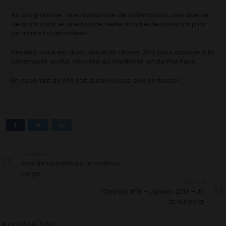
Au programme : une avalanche de calembours, une averse
de bons sons, et une bonne vieille drache de boissons plus
ou moins houblonnées.
Rendez-vous est donc pris le 1er février 2013 pour assister à la
cérémonie la plus décalée du septième art du Plat Pays.
En espérant qu’elle soit aussi réussie que ce teaser…
Précédent
Avis de tornade sur le cinéma
belge
Suivant
Cinevox #18 – Janvier 2013 – Je
te survivrai
Articles liés