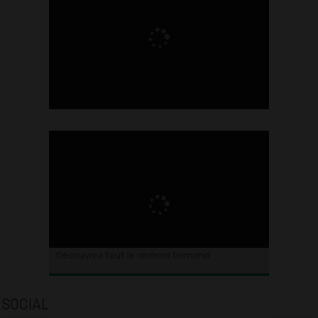
Ontdek alles over de Vlaamse cinema
Découvrez tout le cinéma flamand
SOCIAL