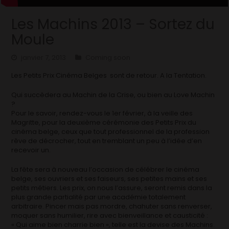
Les Machins 2013 – Sortez du
Moule
janvier 7, 2013
Coming soon
Les Petits Prix Cinéma Belges sont de retour. A la Tentation.
Qui succèdera au Machin de la Crise, ou bien au Love Machin
?
Pour le savoir, rendez-vous le 1er février, à la veille des
Magritte, pour la deuxième cérémonie des Petits Prix du
cinéma belge, ceux que tout professionnel de la profession
rêve de décrocher, tout en tremblant un peu à l’idée d’en
recevoir un.
La fête sera à nouveau l’occasion de célébrer le cinéma
belge, ses ouvriers et ses faiseurs, ses petites mains et ses
petits métiers. Les prix, on nous l’assure, seront remis dans la
plus grande partialité par une académie totalement
arbitraire. Pincer mais pas mordre, chahuter sans renverser,
moquer sans humilier, rire avec bienveillance et causticité :
« Qui aime bien charrie bien », telle est la devise des Machins.