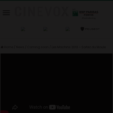
Home
/
News
/
Coming soon
/
Les Machins 2013 – Sortez du Moule