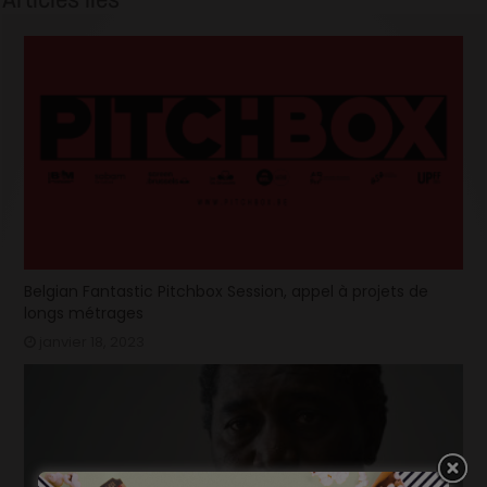
Belgian Fantastic Pitchbox Session, appel à projets de
longs métrages
janvier 18, 2023