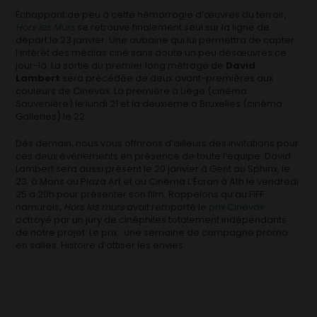
Échappant de peu à cette hémorragie d’œuvres du terroir,
Hors les Murs
se retrouve finalement seul sur la ligne de
départ le 23 janvier. Une aubaine qui lui permettra de capter
l’intérêt des médias ciné sans doute un peu désœuvrés ce
jour-là. La sortie du premier long métrage de
David
Lambert
sera précédée de deux avant-premières aux
couleurs de Cinevox. La première à Liège (cinéma
Sauvenière) le lundi 21 et la deuxième à Bruxelles (cinéma
Galieries) le 22.
Dès demain, nous vous offrirons d’ailleurs des invitations pour
ces deux évènements en présence de toute l’équipe. David
Lambert sera aussi présent le 20 janvier à Gent au Sphinx, le
23 à Mons au Plaza Art et au Cinéma L’Écran à Ath le vendredi
25 à 20h pour présenter son film. Rappelons qu’au FIFF
namurois,
Hors les murs
avait remporté le
prix Cinevox
octroyé par un jury de cinéphiles totalement indépendants
de notre projet. Le prix : une semaine de campagne promo
en salles. Histoire d’attiser les envies.