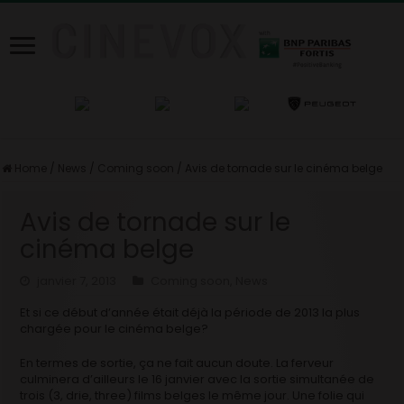
Home
/
News
/
Coming soon
/
Avis de tornade sur le cinéma belge
Avis de tornade sur le
cinéma belge
janvier 7, 2013
Coming soon
,
News
Et si ce début d’année était déjà la période de 2013 la plus
chargée pour le cinéma belge?
En termes de sortie, ça ne fait aucun doute. La ferveur
culminera d’ailleurs le 16 janvier avec la sortie simultanée de
trois (3, drie, three) films belges le même jour. Une folie qui