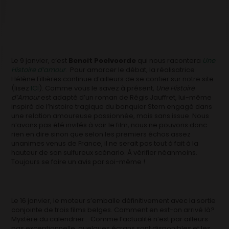
Le 9 janvier, c’est
Benoit Poelvoorde
qui nous racontera
Une
Histoire d’amour
. Pour amorcer le débat, la réalisatrice
Hélène Fillières continue d’ailleurs de se confier sur notre site
(lisez
ICI
). Comme vous le savez à présent,
Une Histoire
d’Amour
est adapté d’un roman de Régis Jauffret, lui-même
inspiré de l’histoire tragique du banquier Stern engagé dans
une relation amoureuse passionnée, mais sans issue. Nous
n’avons pas été invités à voir le film, nous ne pouvons donc
rien en dire sinon que selon les premiers échos assez
unanimes venus de France, il ne serait pas tout à fait à la
hauteur de son sulfureux scénario. À vérifier néanmoins.
Toujours se faire un avis par soi-même !
Le 16 janvier, le moteur s’emballe définitivement avec la sortie
conjointe de trois films belges. Comment en est-on arrivé là?
Mystère du calendrier… Comme l’actualité n’est par ailleurs
pas exceptionnelle, quelques écrans sont disponibles et les