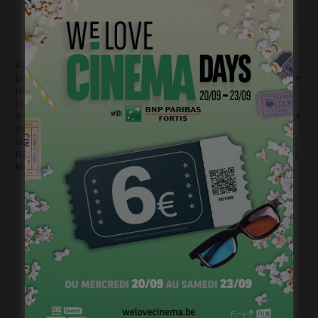
Après ce feu d’artifices, on pourra sans doute reprendre un
peu notre souffle en attendant les sorties de deux bombes : le
melvillien
Le Monde nous appartient
de
Stephan Streker
et
l’incendiaire
Au Nom du Fils
de
Vincent Lannoo.
Notez
également que
La Tendresse
de
Marion Hansel
est d’ores et
déjà programmé au festival de Rotterdam qui se déroulera
du 23 janvier au 3 févier et que le festival de Berlin (du 7 au 22
février) accueillera lui aussi quelques longs métrages belges.
Mois de folie, on vous dit !