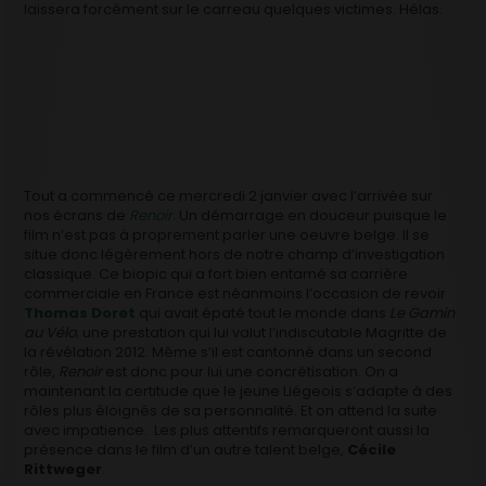
laissera forcément sur le carreau quelques victimes. Hélas.
Tout a commencé ce mercredi 2 janvier avec l’arrivée sur
nos écrans de
Renoir.
Un démarrage en douceur puisque le
film n’est pas à proprement parler une oeuvre belge. Il se
situe donc légèrement hors de notre champ d’investigation
classique. Ce biopic qui a fort bien entamé sa carrière
commerciale en France est néanmoins l’occasion de revoir
Thomas Doret
qui avait épaté tout le monde dans
Le Gamin
au Vélo
; une prestation qui lui valut l’indiscutable Magritte de
la révélation 2012. Même s’il est cantonné dans un second
rôle,
Renoir
est donc pour lui une concrétisation. On a
maintenant la certitude que le jeune Liégeois s’adapte à des
rôles plus éloignés de sa personnalité. Et on attend la suite
avec impatience. Les plus attentifs remarqueront aussi la
présence dans le film d’un autre talent belge,
Cécile
Rittweger
.