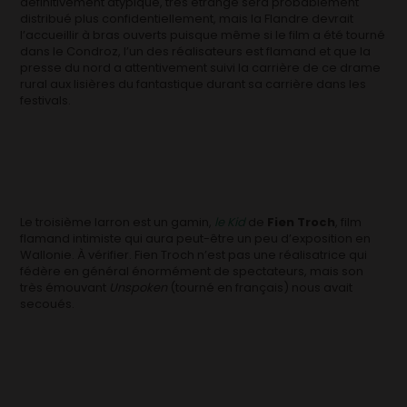
définitivement atypique, très étrange sera probablement
distribué plus confidentiellement, mais la Flandre devrait
l’accueillir à bras ouverts puisque même si le film a été tourné
dans le Condroz, l’un des réalisateurs est flamand et que la
presse du nord a attentivement suivi la carrière de ce drame
rural aux lisières du fantastique durant sa carrière dans les
festivals.
Le troisième larron est un gamin,
le Kid
de
Fien Troch
, film
flamand intimiste qui aura peut-être un peu d’exposition en
Wallonie. À vérifier. Fien Troch n’est pas une réalisatrice qui
fédère en général énormément de spectateurs, mais son
très émouvant
Unspoken
(tourné en français) nous avait
secoués.