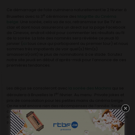
Ce démarrage de folie culminera naturellement le 2 février à
e
Bruxelles avec la 3
cérémonie des
Magritte du Cinéma
belge
. Une soirée, cela va de soi, retransmise sur Be TV en
clair et dont nous assurerons un direct sur la page Facebook
de Cinevox, endroit idéal pour commenter les résultats au fil
de la soirée. La liste des nominés sera révélée ce jeudi 10
janvier (
ici
tous ceux qui participaient au premier tour) et nous
sommes très impatients de voir quel(s) film(s)
amassera(ront) le plus de nominations à ce stade. Scrutez
notre site jeudi en début d’après-midi pour l’annonce de ces
premières tendances.
Les déçus se consoleront avec
la soirée des Machins
qui se
er
déroulera à Bruxelles le 1
février. Au menu : Private jokes et
prix de consolation pour les petites mains du cinéma belge.
On ne sait encore rien des récompenses de l’année. Seules
certitudes, la cérémonie toujours animée par Catherine Detry
déménage dans un endroit plus cossu que l’an dernier et des
surprises sont teasées.