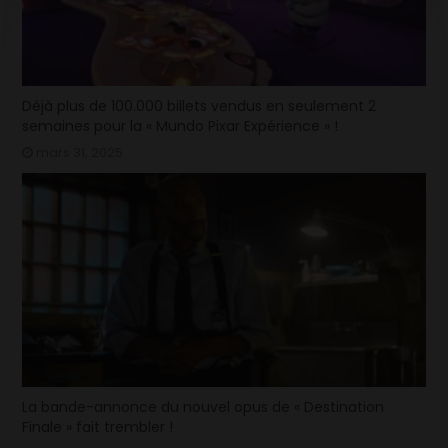
Déjà plus de 100.000 billets vendus en seulement 2
semaines pour la « Mundo Pixar Expérience » !
mars 31, 2025
La bande-annonce du nouvel opus de « Destination
Finale » fait trembler !