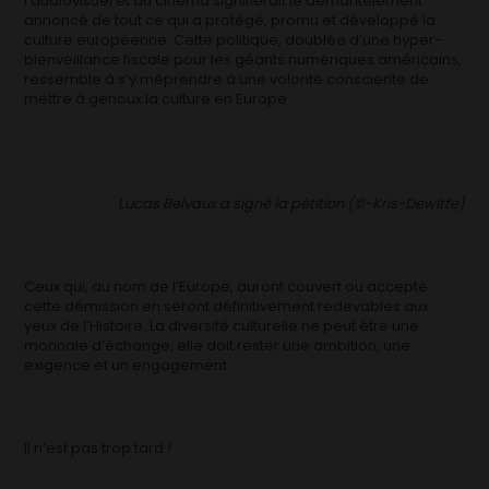
l’audiovisuel et du cinéma signifierait le démantèlement
annoncé de tout ce qui a protégé, promu et développé la
culture européenne. Cette politique, doublée d’une hyper-
bienveillance fiscale pour les géants numériques américains,
ressemble à s’y méprendre à une volonté consciente de
mettre à genoux la culture en Europe.
Lucas Belvaux a signé la pétition (©-Kris-Dewitte)
Ceux qui, au nom de l’Europe, auront couvert ou accepté
cette démission en seront définitivement redevables aux
yeux de l’Histoire. La diversité culturelle ne peut être une
monnaie d’échange, elle doit rester une ambition, une
exigence et un engagement.
Il n’est pas trop tard !