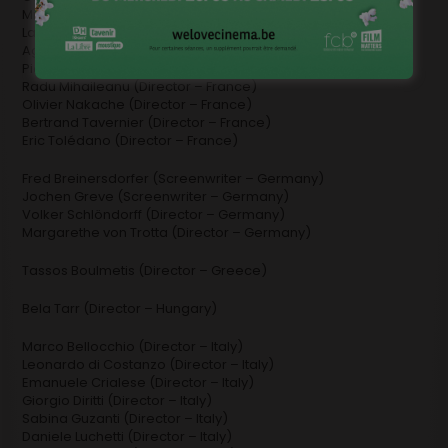
Michel Hazanavicius (Director – France)
Laurent Heynemann (Director – France)
Agnès Jaoui (Director – France)
Pierre Jolivet (Director – France)
Radu Mihaileanu (Director – France)
Olivier Nakache (Director – France)
Bertrand Tavernier (Director – France)
Eric Tolédano (Director – France)
Fred Breinersdorfer (Screenwriter – Germany)
Jochen Greve (Screenwriter – Germany)
Volker Schlöndorff (Director – Germany)
Margarethe von Trotta (Director – Germany)
Tassos Boulmetis (Director – Greece)
Bela Tarr (Director – Hungary)
Marco Bellocchio (Director – Italy)
Leonardo di Costanzo (Director – Italy)
Emanuele Crialese (Director – Italy)
Giorgio Diritti (Director – Italy)
Sabina Guzanti (Director – Italy)
Daniele Luchetti (Director – Italy)