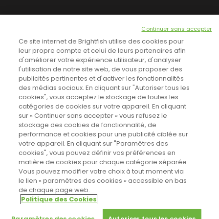
NEWSLETTER
Continuer sans accepter
INSCRIVEZ-VOUS ICI!
Ce site internet de Brightfish utilise des cookies pour
leur propre compte et celui de leurs partenaires afin
d'améliorer votre expérience utilisateur, d'analyser
l'utilisation de notre site web, de vous proposer des
TOUTES LES NEWS
publicités pertinentes et d'activer les fonctionnalités
des médias sociaux. En cliquant sur "Autoriser tous les
cookies", vous acceptez le stockage de toutes les
catégories de cookies sur votre appareil. En cliquant
CINEVOX SUR FACEBOOK
sur « Continuer sans accepter » vous refusez le
stockage des cookies de fonctionnalité, de
performance et cookies pour une publicité ciblée sur
votre appareil. En cliquant sur "Paramètres des
cookies", vous pouvez définir vos préférences en
matière de cookies pour chaque catégorie séparée.
Vous pouvez modifier votre choix à tout moment via
le lien « paramètres des cookies » accessible en bas
de chaque page web.
Politique des Cookies
Sahifa Theme
License is not validated, Go to the theme options
Designed by
Poids Plume
- Web by
Point Be
© Copyright 2011-2026, All Rights Reserved -
Politique de cookies
page to validate the license, You need a single license for each
Paramètres des cookies
Autoriser tous les cookies