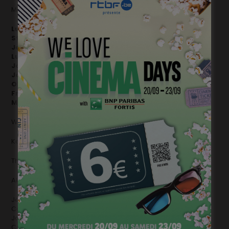
Michael Haneke (Director – Austria)
Lucas Belvaux (Director – Belgium)
Stijn Coninx (Director – Belgium)
Jean-Pierre Dardenne (Director – Belgium)
Luc Dardenne (Director – Belgium)
Jaco van Dormael (Director – Belgium)
Joachim Lafosse (Director – Belgium)
Olivier Masset-Depasse (Director – Belgium)
Frédéric Sojcher (Director – Belgium)
Micha Wald (Director – Belgium)
Walter Salles (Director – Brazil)
Kamen Kalev (Director – Bulgaria)
Thomas Vinterberg (Director – Denmark)
Aki Kaurismäki (Director – Finland)
Jean-Jacques Beineix (Director – France)
Catherine Breillat (Director – France)
Jacques Fansten (Director – France)
Costa Gavras (Director – France)