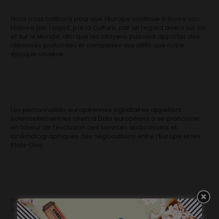
Nous nous battrons pour que l’Europe continue à écrire son
Histoire par l’esprit, par la Culture, par un regard divers sur soi
et sur le Monde, afin que les citoyens puissent apporter des
réponses profondes et complexes aux défis que notre
époque soulève.
Les personnalités européennes signataires appellent
solennellement les chefs d’États européens à se prononcer
en faveur de l’exclusion des services audiovisuels et
cinématographiques des négociations entre l’Europe et les
Etats-Unis.
https://www.lapetition.be/en-ligne/The-cultural-exception-
is-non-negotiable-12826.html