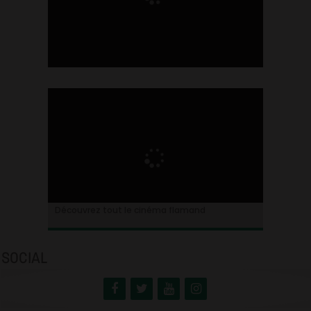
Ontdek alles over de Vlaamse cinema
Découvrez tout le cinéma flamand
SOCIAL