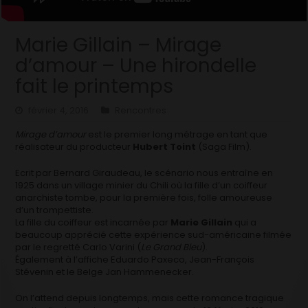
Marie Gillain – Mirage
d’amour – Une hirondelle
fait le printemps
février 4, 2016
Rencontres
Mirage d’amour
est le premier long métrage en tant que
réalisateur du producteur
Hubert Toint
(Saga Film).
Ecrit par Bernard Giraudeau, le scénario nous entraîne en
1925 dans un village minier du Chili où la fille d’un coiffeur
anarchiste tombe, pour la première fois, folle amoureuse
d’un trompettiste.
La fille du coiffeur est incarnée par
Marie Gillain
qui a
beaucoup apprécié cette expérience sud-américaine filmée
par le regretté Carlo Varini (
Le Grand Bleu
).
Également à l’affiche Eduardo Paxeco, Jean-François
Stévenin et le Belge Jan Hammenecker.
On l’attend depuis longtemps, mais cette romance tragique