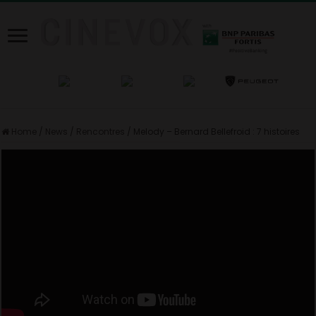
Home
/
News
/
Rencontres
/
Melody – Bernard Bellefroid : 7 histoires