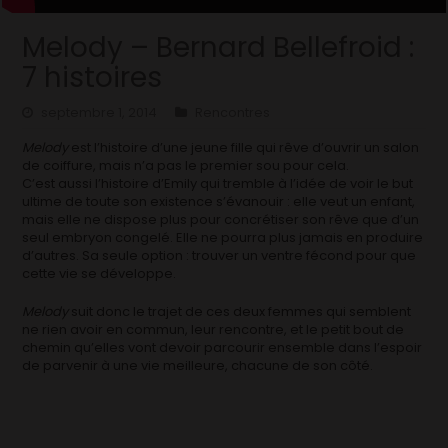
Melody – Bernard Bellefroid :
7 histoires
septembre 1, 2014
Rencontres
Melody
est l’histoire d’une jeune fille qui rêve d’ouvrir un salon
de coiffure, mais n’a pas le premier sou pour cela.
C’est aussi l’histoire d’Emily qui tremble à l’idée de voir le but
ultime de toute son existence s’évanouir : elle veut un enfant,
mais elle ne dispose plus pour concrétiser son rêve que d’un
seul embryon congelé. Elle ne pourra plus jamais en produire
d’autres. Sa seule option : trouver un ventre fécond pour que
cette vie se développe.
Melody
suit donc le trajet de ces deux femmes qui semblent
ne rien avoir en commun, leur rencontre, et le petit bout de
chemin qu’elles vont devoir parcourir ensemble dans l’espoir
de parvenir à une vie meilleure, chacune de son côté.