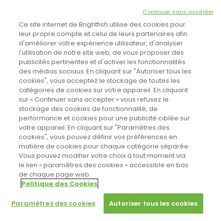
NEWSLETTER
Continuer sans accepter
INSCRIVEZ-VOUS ICI!
Ce site internet de Brightfish utilise des cookies pour
leur propre compte et celui de leurs partenaires afin
d'améliorer votre expérience utilisateur, d'analyser
l'utilisation de notre site web, de vous proposer des
TOUTES LES NEWS
publicités pertinentes et d'activer les fonctionnalités
des médias sociaux. En cliquant sur "Autoriser tous les
cookies", vous acceptez le stockage de toutes les
catégories de cookies sur votre appareil. En cliquant
CINEVOX SUR FACEBOOK
sur « Continuer sans accepter » vous refusez le
stockage des cookies de fonctionnalité, de
performance et cookies pour une publicité ciblée sur
votre appareil. En cliquant sur "Paramètres des
cookies", vous pouvez définir vos préférences en
matière de cookies pour chaque catégorie séparée.
Vous pouvez modifier votre choix à tout moment via
le lien « paramètres des cookies » accessible en bas
de chaque page web.
Politique des Cookies
Sahifa Theme
License is not validated, Go to the theme options
Designed by
Poids Plume
- Web by
Point Be
page to validate the license, You need a single license for each
© Copyright 2011-2026, All Rights Reserved -
Politique de cookies
Paramètres des cookies
Autoriser tous les cookies
domain name.
Paramètres des cookies