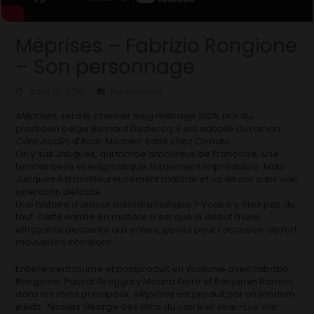
Méprises – Fabrizio Rongione
– Son personnage
août 12, 2016
Rencontres
Méprises
, sera le premier long métrage 100% pro du
plasticien belge Bernard Declercq. Il est adapté du roman
Côté Jardin,
d’Alain Monnier édité chez Climats.
On y suit Jacques, qui tombe amoureux de Françoise, une
femme belle et énigmatique, totalement imprévisible. Mais
Jacques est malheureusement malade et va devoir subir une
opération délicate.
Une histoire d’amour mélodramatique ? Vous n’y êtes pas du
tout. Cette entrée en matière n’est que le début d’une
effrayante descente aux enfers, pavés pour l’occasion de fort
mauvaises intentions.
Entièrement tourné et postproduit en Wallonie avec Fabrizio
Rongione, Pascal Greggory Moana Ferré et Benjamin Ramon
dans les rôles principaux,
Méprises
est produit par un tandem
inédit : Nicolas George des films du carré et Jean-Luc Van