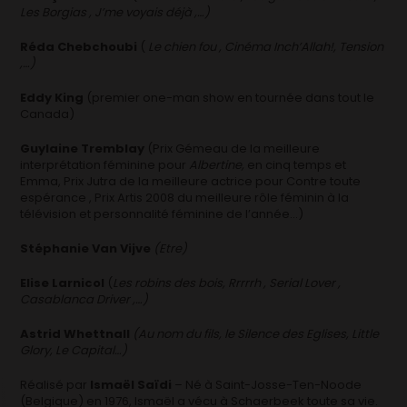
Les Borgias , J’me voyais déjà ,…)
Réda Chebchoubi
(
Le chien fou , Cinéma Inch’Allah!, Tension
,…)
Eddy King
(premier one-man show en tournée dans tout le
Canada)
Guylaine Tremblay
(Prix Gémeau de la meilleure
interprétation féminine pour
Albertine,
en cinq temps et
Emma, Prix Jutra de la meilleure actrice pour Contre toute
espérance , Prix Artis 2008 du meilleure rôle féminin à la
télévision et personnalité féminine de l’année…)
Stéphanie Van Vijve
(Etre)
Elise Larnicol
(
Les robins des bois, Rrrrrh , Serial Lover ,
Casablanca Driver ,…)
Astrid Whettnall
(Au nom du fils, le Silence des Eglises, Little
Glory, Le Capital…)
Réalisé par
Ismaël Saïdi
– Né à Saint-Josse-Ten-Noode
(Belgique) en 1976, Ismaël a vécu à Schaerbeek toute sa vie.