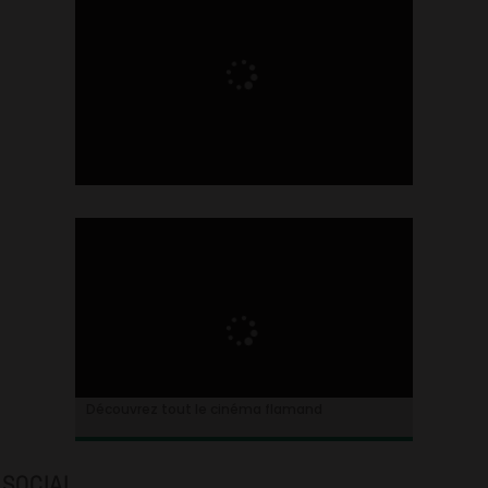
Ontdek alles over de Vlaamse cinema
Découvrez tout le cinéma flamand
SOCIAL