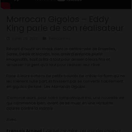
Morrocan Gigolos – Eddy
King parle de son réalisateur
juillet 29, 2013
Rencontres
Rêvant d’ouvrir un snack dans le centre-ville de Bruxelles,
Samir, Dédé et Nicolas, trois amis d’enfance plutôt
imaginatifs, sont prêts à tout pour arriver à leurs fins et
amasser l’argent qu’il faut pour réaliser leur rêve.
Face à leurs échecs de petits boulots de crève-la-faim qui ne
les mènent nulle part, ils finissent par se convertir habilement
en gigolos de luxe : Les
Marrocan Gigolos
…
S’amorce alors, pour notre sympathique trio, une nouvelle vie
qui commence bien, avant de se muer en une véritable
course contre la montre…
Avec
François Arnaud
(
J’ai tué ma mère , Les grandes chaleurs ,