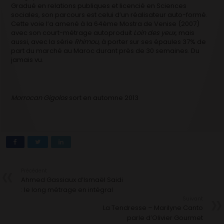
Gradué en relations publiques et licencié en Sciences
sociales, son parcours est celui d’un réalisateur auto-formé.
Cette voie l’a amené à la 64ème Mostra de Venise (2007)
avec son court-métrage autoproduit
Loin des yeux
, mais
aussi, avec la série
Rhimou
, à porter sur ses épaules 37% de
part du marché au Maroc durant près de 30 semaines. Du
jamais vu.
Morrocan Gigolos
sort en automne 2013
Précédent
Ahmed Gassiaux d’Ismaël Saidi
: le long métrage en intégral
Suivant
La Tendresse – Marilyne Canto
parle d’Olivier Gourmet