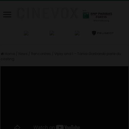
Home
/
News
/
Rencontres
/
Vijay and I – Tania Garbarski parle du
casting