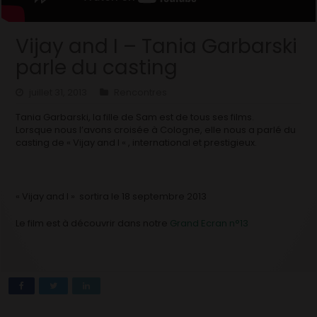
Vijay and I – Tania Garbarski
parle du casting
juillet 31, 2013
Rencontres
Tania Garbarski, la fille de Sam est de tous ses films.
Lorsque nous l’avons croisée à Cologne, elle nous a parlé du
casting de « Vijay and I « , international et prestigieux.
« Vijay and I » sortira le 18 septembre 2013
Le film est à découvrir dans notre
Grand Ecran n°13