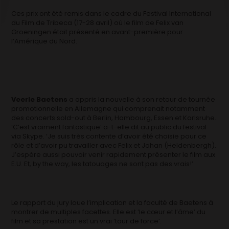
Ces prix ont été remis dans le cadre du Festival International
du Film de Tribeca (17-28 avril) où le film de Felix van
Groeningen était présenté en avant-première pour
l’Amérique du Nord.
Veerle Baetens
a appris la nouvelle à son retour de tournée
promotionnelle en Allemagne qui comprenait notamment
des concerts sold-out à Berlin, Hambourg, Essen et Karlsruhe.
‘C’est vraiment fantastique‘ a-t-elle dit au public du festival
via Skype. ‘Je suis très contente d’avoir été choisie pour ce
rôle et d’avoir pu travailler avec Felix et Johan (Heldenbergh).
J’espère aussi pouvoir venir rapidement présenter le film aux
E.U. Et, by the way, les tatouages ne sont pas des vrais!’
Le rapport du jury loue l’implication et la faculté de Baetens à
montrer de multiples facettes. Elle est ‘le cœur et l’âme’ du
film et sa prestation est un vrai ‘tour de force’.