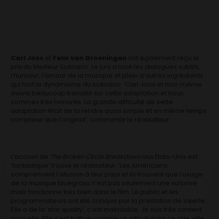
Carl Joos
et
Felix van Groeningen
ont également reçu le
prix du Meilleur Scénario. Le jury a loué les dialogues subtils,
l’humour, l’amour de la musique et plein d’autres ingrédients
qui font le dynamisme du scénario. ‘Carl Joos et moi-même
avons beaucoup travaillé sur cette adaptation et nous
sommes très honorés. La grande difficulté de cette
adaptation était de la rendre aussi simple et en même temps
complexe que l’original’, commente le réalisateur.
L’accueil de
The Broken Circle Breakdown
aux États-Unis est
‘fantastique’ trouve le réalisateur. ‘Les Américains
comprennent l’allusion à leur pays et ils trouvent que l’usage
de la musique bluegrass n’est pas seulement une surprise
mais fonctionne très bien dans le film. Le public et les
programmateurs ont été conquis par la prestation de Veerle.
Elle a de la ‘star quality’, c’est indéniable. Je suis très content
pour elle. Elle s’est battue comme un pitbull dans ce rôle, elle