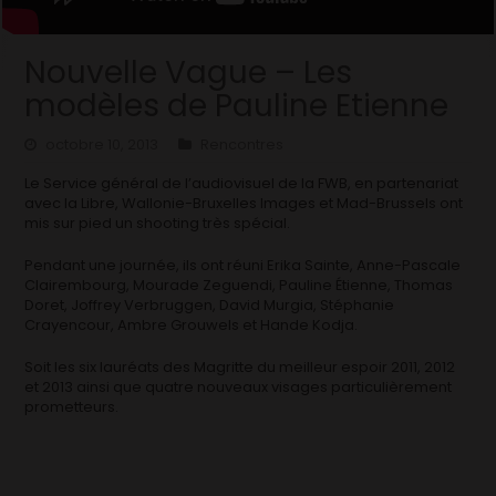
Nouvelle Vague – Les
modèles de Pauline Etienne
octobre 10, 2013
Rencontres
Le Service général de l’audiovisuel de la FWB, en partenariat
avec la Libre, Wallonie-Bruxelles Images et Mad-Brussels ont
mis sur pied un shooting très spécial.
Pendant une journée, ils ont réuni Erika Sainte, Anne-Pascale
Clairembourg, Mourade Zeguendi, Pauline Étienne, Thomas
Doret, Joffrey Verbruggen, David Murgia, Stéphanie
Crayencour, Ambre Grouwels et Hande Kodja.
Soit les six lauréats des Magritte du meilleur espoir 2011, 2012
et 2013 ainsi que quatre nouveaux visages particulièrement
prometteurs.