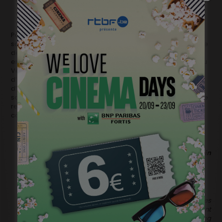
Paris Cinéma s’achèvera le 9 juillet. Il aura drainé dans les
salles des milliers de spectateurs et permis au cinéma belge
de s’exposer comme rarement. Nos artistes prendront
ensuite la direction de Montréal, Toronto, Ostende, Namur ou
Venise pour d’autres aventures festivalières, à la rencontre
d’autres publics. Certains vont retourner sur les plateaux,
d’autres devant leur ordinateur pour peaufiner leur nouveau
scénario. Pour eux, Paris Cinéma aura été un oasis, un lieu de
rencontres et d’échanges. Un formidable moment de
convivialité qui les a regonflés à bloc.
Informations et photos par Maryline Laurin
Philippe Suinen Administrateur Général de Wallonie-Bruxelles
international, le représentant de TV5 Monde , un représentant
de la Mairie de Paris et Charlotte Rampling