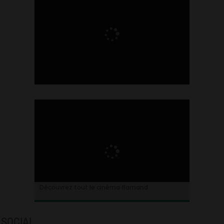
Ontdek alles over de Vlaamse cinema
Découvrez tout le cinéma flamand
SOCIAL