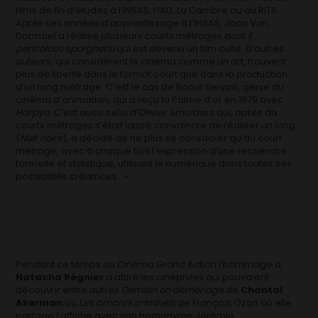
films de fin d’études à l’INSAS, l’IAD, La Cambre ou au RITS.
Après ses années d’apprentissage à l’INSAS, Jaco Van
Dormael a réalisé plusieurs courts métrages dont
E
pericoloso sporghersi
qui est devenu un film culte. D’autres
auteurs, qui considèrent le cinéma comme un art, trouvent
plus de liberté dans le format court que dans la production
d’un long métrage. C’est le cas de Raoul Servais, génie du
cinéma d’animation, qui a reçu la Palme d’or en 1979 avec
Harpya
. C’est aussi celui d’Olivier Smolders qui, après dix
courts métrages s’était laissé convaincre de réaliser un long
(
Nuit noire
), a décidé de ne plus se consacrer qu’au court
métrage, avec à chaque fois l’expression d’une recherche
formelle et stylistique, utilisant le numérique dans toutes ses
possibilités créatrices. »
Pendant ce temps au Cinéma Grand Action l’hommage à
Natacha Régnier
a attiré les cinéphiles qui pouvaient
découvrir entre autres
Demain on déménage
de
Chantal
Akerman
ou
Les amants criminels
de François Ozon où elle
partage l’affiche avec son homonyme Jérémie.