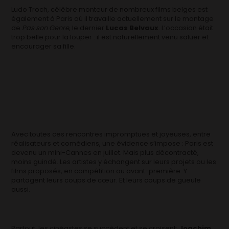
Ludo Troch, célèbre monteur de nombreux films belges est
également à Paris où il travaille actuellement sur le montage
de
Pas son Genre
, le dernier
Lucas Belvaux
. L’occasion était
trop belle pour la louper : il est naturellement venu saluer et
encourager sa fille.
Avec toutes ces rencontres impromptues et joyeuses, entre
réalisateurs et comédiens, une évidence s’impose : Paris est
devenu un mini-Cannes en juillet. Mais plus décontracté,
moins guindé. Les artistes y échangent sur leurs projets ou les
films proposés, en compétition ou avant-première. Y
partagent leurs coups de cœur. Et leurs coups de gueule
aussi.
Partout, les cinéastes se succèdent et se croisent:
Joachim