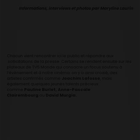
Informations, interviews et photos par Maryline Laurin
Chacun vient rencontrer ici le public et répondre aux
sollicitations de la presse. Certains se rendent ensuite sur les
plateaux de TV5 Monde qui consacre un focus soutenu à
l’évènement et à notre cinéma: on y a ainsi croisé, des
artistes confirmés comme
Joachim Lafosse
, mais
également quelques jeunes talents précieux
comme
Pauline Burlet, Anne-Pascale
Clairembourg
ou
David Murgia.