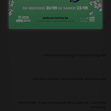
Jérôme Lemaire venu présenter Le Grand Tour, avec fracas.
Charlotte Rampling et Natacha Régnier
Joachim Lafosse, Marion Hänsel, Raoul Servais
Paris Projet- Yves Verbrekenet Bavo Defurne , Charlotte
Rampling