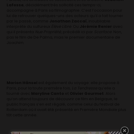
Lafosse
, décidément très sollicité ces temps-ci,
accompagne à Paris sa filmographie. C’est l’occasion pour
lui de retrouver quelques-uns des acteurs qu’il a fait tourner
par le passé, comme
Jonathan Zaccaï
, inoubliable
interprète du sulfureux
Élève Libre
. Ou
Jérémie Renier
avec
qui il présenta
Nue Propriété
, précédé ici par
Scarface
. Non,
pas le film de De Palma, mais le premier documentaire de
Joachim.
Marion Hänsel
est également du voyage: elle propose à
Paris, pour la toute première fois,
La Tendresse
qu’elle
a
tourné avec
Maryline Canto
et
Olivier Gourmet
. Alors
qu’on attend toujours de découvrir ce film en Belgique, le
public français s’en est régalé, comme celui du festival de
Rotterdam où il avait été présenté en Première Mondiale plus
tôt cette année.