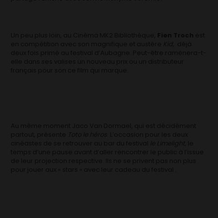
Un peu plus loin, au Cinéma MK2 Bibliothèque,
Fien Troch
est
en compétition avec son magnifique et austère
Kid,
déjà
deux fois primé au festival d’Aubagne. Peut-être ramènera-t-
elle dans ses valises un nouveau prix ou un distributeur
français pour son ce film qui marque.
Au même moment Jaco Van Dormael, qui est décidément
partout, présente
Toto le héros
. L’occasion pour les deux
cinéastes de se retrouver au bar du festival
le Limelight
, le
temps d’une pause avant d’aller rencontrer le public à l’issue
de leur projection respective. Ils ne se privent pas non plus
pour jouer aux « stars » avec leur cadeau du festival .