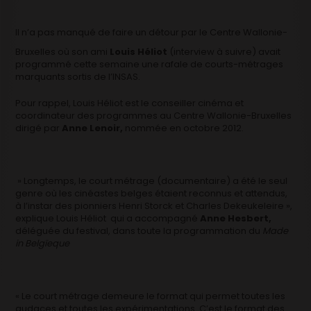
I
l n’a pas manqué de faire un détour par le Centre Wallonie-
Bruxelles où son ami
Louis Héliot
(interview à suivre) avait
programmé cette semaine une rafale de courts-métrages
marquants sortis de l’INSAS.
Pour rappel, Louis Héliot est le conseiller cinéma et
coordinateur des programmes au Centre Wallonie-Bruxelles
dirigé par
Anne Lenoir,
nommée en octobre 2012.
» Longtemps, le court métrage (documentaire) a été le seul
genre où les cinéastes belges étaient reconnus et attendus,
à l’instar des pionniers Henri Storck et Charles Dekeukeleire »,
explique Louis Héliot qui a accompagné
Anne Hesbert,
déléguée du festival, dans toute la programmation du
Made
in Belgïeque
« Le court métrage demeure le format qui permet toutes les
audaces et toutes les expérimentations. C’est le format des