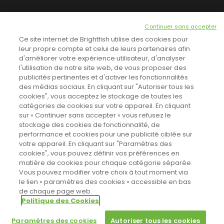
NEWSLETTER
Continuer sans accepter
INSCRIVEZ-VOUS ICI!
Ce site internet de Brightfish utilise des cookies pour
leur propre compte et celui de leurs partenaires afin
d'améliorer votre expérience utilisateur, d'analyser
l'utilisation de notre site web, de vous proposer des
TOUTES LES NEWS
publicités pertinentes et d'activer les fonctionnalités
des médias sociaux. En cliquant sur "Autoriser tous les
cookies", vous acceptez le stockage de toutes les
catégories de cookies sur votre appareil. En cliquant
CINEVOX SUR FACEBOOK
sur « Continuer sans accepter » vous refusez le
stockage des cookies de fonctionnalité, de
performance et cookies pour une publicité ciblée sur
votre appareil. En cliquant sur "Paramètres des
cookies", vous pouvez définir vos préférences en
matière de cookies pour chaque catégorie séparée.
Vous pouvez modifier votre choix à tout moment via
le lien « paramètres des cookies » accessible en bas
de chaque page web.
Politique des Cookies
Sahifa Theme
License is not validated, Go to the theme options
Designed by
Poids Plume
- Web by
Point Be
© Copyright 2011-2026, All Rights Reserved -
Politique de cookies
page to validate the license, You need a single license for each
Paramètres des cookies
Autoriser tous les cookies
domain name.