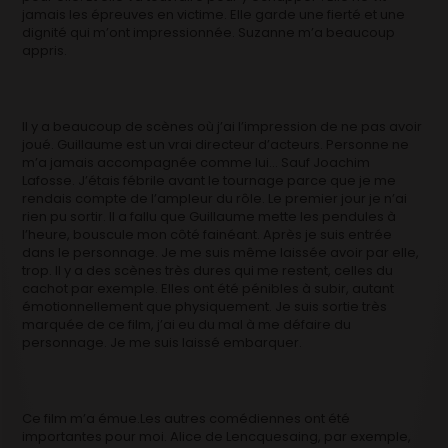
jamais les épreuves en victime. Elle garde une fierté et une
dignité qui m’ont impressionnée. Suzanne m’a beaucoup
appris.
Il y a beaucoup de scènes où j’ai l’impression de ne pas avoir
joué. Guillaume est un vrai directeur d’acteurs. Personne ne
m’a jamais accompagnée comme lui… Sauf Joachim
Lafosse. J’étais fébrile avant le tournage parce que je me
rendais compte de l’ampleur du rôle. Le premier jour je n’ai
rien pu sortir. Il a fallu que Guillaume mette les pendules à
l’heure, bouscule mon côté fainéant. Après je suis entrée
dans le personnage. Je me suis même laissée avoir par elle,
trop. Il y a des scènes très dures qui me restent, celles du
cachot par exemple. Elles ont été pénibles à subir, autant
émotionnellement que physiquement. Je suis sortie très
marquée de ce film, j’ai eu du mal à me défaire du
personnage. Je me suis laissé embarquer.
Ce film m’a émue.Les autres comédiennes ont été
importantes pour moi. Alice de Lencquesaing, par exemple,