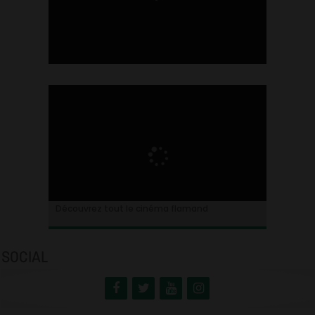
Ontdek alles over de Vlaamse cinema
Découvrez tout le cinéma flamand
SOCIAL