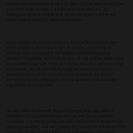
type d’appréhensions quand ce que l’on me demande n’est
pas dans mes cordes, il a fallu qu’on me rassure… Et
Guillaume Nicloux voulait que ce soit enregistré en direct,
dans l’église où le son était magnifique…
Sinon j’ai fait des recherches, j’ai essayé de comprendre
cette vocation, les mœurs de ces ordres, comment on
rentrait dans un couvent, les étapes nécessaires pour
devenir religieuse, les cérémonies. Je suis même allée dans
un couvent, pour voir, mais je n’ai pas tenu plus de quarante-
huit heures, je me suis vite échappée. Deux jours où j’ai
participé aux prières. Ce n’était pas possible d’y être en
contact avec les religieuses parce qu’elles sont recluses,
séparées des visiteuses.
Je suis dans le ressenti du personnage plus que dans la
réflexion. La religion c’est très loin de moi, je ne suis pas
croyante. J’ai été touchée par la foi de Suzanne. Malgré son
amour pour Dieu, elle sent que la vie monacale n’est pas faite
pour elle. Et elle va tout faire pour y échapper ! Elle ne vit