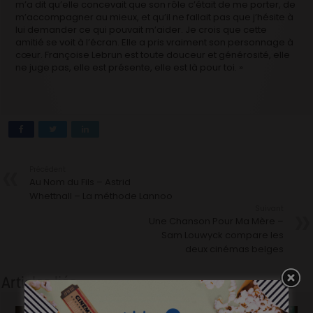
m’a dit qu’elle concevait que son rôle c’était de me porter, de
m’accompagner au mieux, et qu’il ne fallait pas que j’hésite à
lui demander ce qui pouvait m’aider. Je crois que cette
amitié se voit à l’écran. Elle a pris vraiment son personnage à
cœur. Françoise Lebrun est toute douceur et générosité, elle
ne juge pas, elle est présente, elle est là pour toi. »
Précédent
Au Nom du Fils – Astrid
Whettnall – La méthode Lannoo
Suivant
Une Chanson Pour Ma Mère –
Sam Louwyck compare les
deux cinémas belges
Articles liés