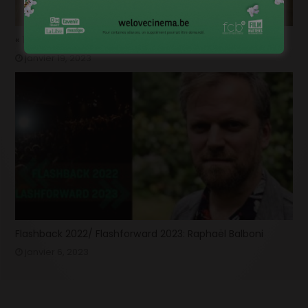
« 1985 »: 5mn avec Tijmen Govaerts
janvier 19, 2023
Flashback 2022/ Flashforward 2023: Raphaël Balboni
janvier 6, 2023