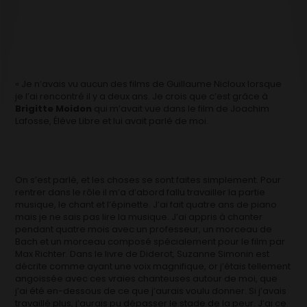
« Je n’avais vu aucun des films de Guillaume Nicloux lorsque
je l’ai rencontré il y a deux ans. Je crois que c’est grâce à
Brigitte Moidon
qui m’avait vue dans le film de Joachim
Lafosse, Élève Libre et lui avait parlé de moi.
On s’est parlé, et les choses se sont faites simplement. Pour
rentrer dans le rôle il m’a d’abord fallu travailler la partie
musique, le chant et l’épinette. J’ai fait quatre ans de piano
mais je ne sais pas lire la musique. J’ai appris à chanter
pendant quatre mois avec un professeur, un morceau de
Bach et un morceau composé spécialement pour le film par
Max Richter. Dans le livre de Diderot, Suzanne Simonin est
décrite comme ayant une voix magnifique, or j’étais tellement
angoissée avec ces vraies chanteuses autour de moi, que
j’ai été en-dessous de ce que j’aurais voulu donner. Si j’avais
travaillé plus, j’aurais pu dépasser le stade de la peur. J’ai ce