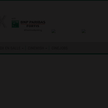
OX EN SALLE
CINEWISH
CINEJOBS