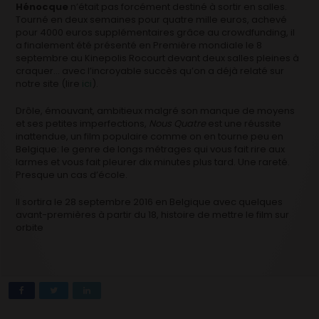
Hénocque
n’était pas forcément destiné à sortir en salles.
Tourné en deux semaines pour quatre mille euros, achevé
pour 4000 euros supplémentaires grâce au crowdfunding, il
a finalement été présenté en Première mondiale le 8
septembre au Kinepolis Rocourt devant deux salles pleines à
craquer… avec l’incroyable succès qu’on a déjà relaté sur
notre site (lire
ici
).
Drôle, émouvant, ambitieux malgré son manque de moyens
et ses petites imperfections,
Nous Quatre
est une réussite
inattendue, un film populaire comme on en tourne peu en
Belgique: le genre de longs métrages qui vous fait rire aux
larmes et vous fait pleurer dix minutes plus tard. Une rareté.
Presque un cas d’école.
Il sortira le 28 septembre 2016 en Belgique avec quelques
avant-premières à partir du 18, histoire de mettre le film sur
orbite