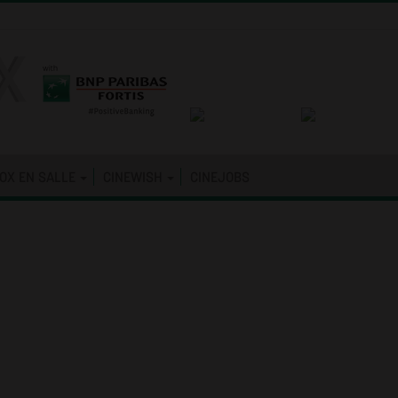
OX EN SALLE
CINEWISH
CINEJOBS