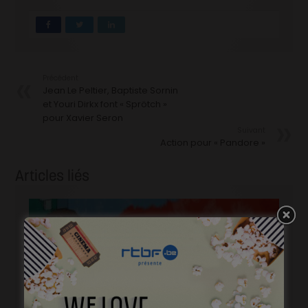
Précédent
Jean Le Peltier, Baptiste Sornin
et Youri Dirkx font « Sprötch »
pour Xavier Seron
Suivant
Action pour « Pandore »
Articles liés