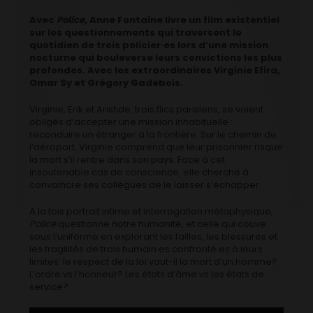
Avec
Police
, Anne Fontaine livre un film existentiel
sur les questionnements qui traversent le
quotidien de trois policier·es lors d’une mission
nocturne qui bouleverse leurs convictions les plus
profondes. Avec les extraordinaires Virginie Efira,
Omar Sy et Grégory Gadebois.
Virginie, Erik et Aristide, trois flics parisiens, se voient
obligés d’accepter une mission inhabituelle :
reconduire un étranger à la frontière. Sur le chemin de
l’aéroport, Virginie comprend que leur prisonnier risque
la mort s’il rentre dans son pays. Face à cet
insoutenable cas de conscience, elle cherche à
convaincre ses collègues de le laisser s’échapper.
A la fois portrait intime et interrogation métaphysique,
Police
questionne notre humanité, et celle qui couve
sous l’uniforme en explorant les failles, les blessures et
les fragilités de trois humain·es confronté·es à leurs
limites: le respect de la loi vaut-il la mort d’un homme?
L’ordre vs l’honneur? Les états d’âme vs les états de
service?