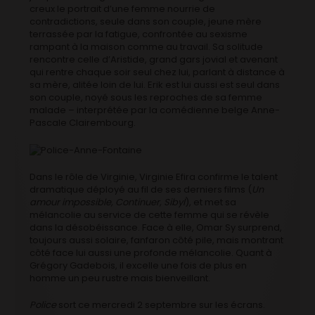
creux le portrait d’une femme nourrie de
contradictions, seule dans son couple, jeune mère
terrassée par la fatigue, confrontée au sexisme
rampant à la maison comme au travail. Sa solitude
rencontre celle d’Aristide, grand gars jovial et avenant
qui rentre chaque soir seul chez lui, parlant à distance à
sa mère, alitée loin de lui. Erik est lui aussi est seul dans
son couple, noyé sous les reproches de sa femme
malade – interprétée par la comédienne belge Anne-
Pascale Clairembourg.
Dans le rôle de Virginie, Virginie Efira confirme le talent
dramatique déployé au fil de ses derniers films (
Un
amour impossible, Continuer, Sibyl
), et met sa
mélancolie au service de cette femme qui se révèle
dans la désobéissance. Face à elle, Omar Sy surprend,
toujours aussi solaire, fanfaron côté pile, mais montrant
côté face lui aussi une profonde mélancolie. Quant à
Grégory Gadebois, il excelle une fois de plus en
homme un peu rustre mais bienveillant.
Police
sort ce mercredi 2 septembre sur les écrans.