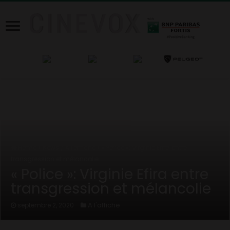
Home
/
News
/
A l'affiche
/
« Police »: Virginie Efira entre
transgression et mélancolie
« Police »: Virginie Efira entre
transgression et mélancolie
A l'affiche
septembre 2, 2020