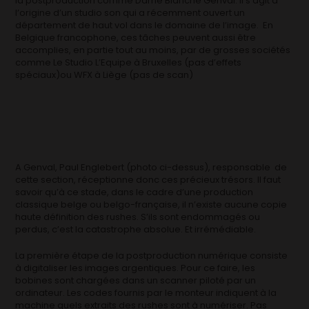
la postproduction comme Dame Blanche Genval. Il s’agit à
l’origine d’un studio son qui a récemment ouvert un
département de haut vol dans le domaine de l’image. En
Belgique francophone, ces tâches peuvent aussi être
accomplies, en partie tout au moins, par de grosses sociétés
comme Le Studio L’Equipe à Bruxelles (pas d’effets
spéciaux)ou WFX à Liège (pas de scan)
A Genval, Paul Englebert (photo ci-dessus), responsable de
cette section, réceptionne donc ces précieux trésors. Il faut
savoir qu’à ce stade, dans le cadre d’une production
classique belge ou belgo-française, il n’existe aucune copie
haute définition des rushes. S’ils sont endommagés ou
perdus, c’est la catastrophe absolue. Et irrémédiable.
La première étape de la postproduction numérique consiste
à digitaliser les images argentiques. Pour ce faire, les
bobines sont chargées dans un scanner piloté par un
ordinateur. Les codes fournis par le monteur indiquent à la
machine quels extraits des rushes sont à numériser. Pas