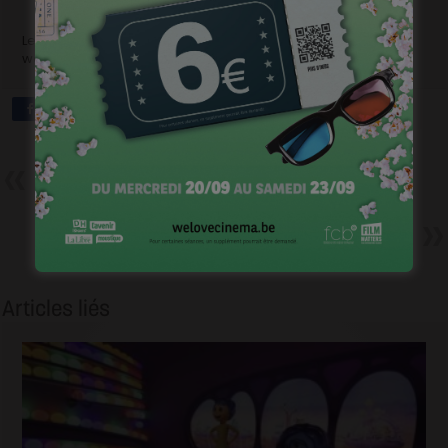
Le Labo images de Genval vient d’hériter d’un tout nouveau
website que vous pouvez découvrir
ICI
Précédent
100.000 spectateurs pour The
Broken Circle Breakdown
Suivant
Frédéric Fonteyne – A qui
appartient un film ?
Articles liés