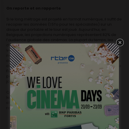
On reporte et on rapporte
Si le long métrage est projeté en format numérique, il suffit de
recopier les données (1.5To pour les spécialistes) sur un
disque dur portable et le tour est joué. Aujourd’hui, en
Belgique, les projections numériques représentent 82% de
l’audience globale des cinémas. La plupart du temps, les
distributeurs exploitent néanmoins aussi l’œuvre dans une
version argentique. Il faut alors reporter le montage
numérique sur pellicule. Estimant qu’elle était vouée à
disparaître à moyen terme, Genval les Dames n’a pas investi
dans cette option. C’est donc une société extérieure, comme
Filmik à Bruxelles, qui effectue ce travail. Disques durs et
pellicules repartent ensuite chez le producteur. Et le tour est
joué.
Quelques semaines plus tard, le film sera enfin projeté dans
les salles. Et rares sont les spectateurs qui comprendront le
chemin parcouru par ces images… Vous êtes maintenant à
ranger au rayon des initiés.