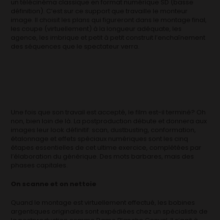
un télécinéma classique en format numérique SD (basse
définition). C’est sur ce support que travaille le monteur
image. Il choisit les plans qui figureront dans le montage final,
les coupe (virtuellement) à la longueur adéquate, les
agence, les imbrique et petit à petit construit l’enchaînement
des séquences que le spectateur verra.
Une fois que son travail est accepté, le film est-il terminé? Oh
non, bien loin de là. La postproduction débute et donnera aux
images leur look définitif: scan, dustbusting, conformation,
étalonnage et effets spéciaux numériques sont les cinq
étapes essentielles de cet ultime exercice, complétées par
l’élaboration du générique. Des mots barbares, mais des
phases capitales.
On scanne et on nettoie
Quand le montage est virtuellement effectué, les bobines
argentiques originales sont expédiées chez un spécialiste de