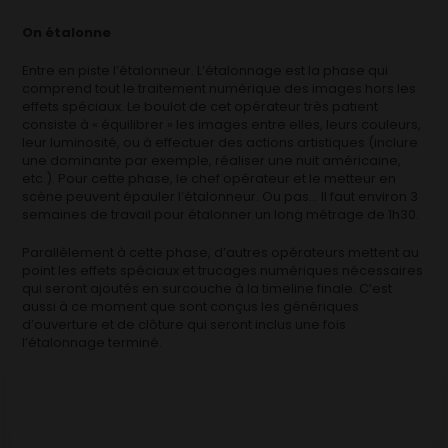
On étalonne
Entre en piste l’étalonneur. L’étalonnage est la phase qui
comprend tout le traitement numérique des images hors les
effets spéciaux. Le boulot de cet opérateur très patient
consiste à « équilibrer » les images entre elles, leurs couleurs,
leur luminosité, ou à effectuer des actions artistiques (inclure
une dominante par exemple, réaliser une nuit américaine,
etc.). Pour cette phase, le chef opérateur et le metteur en
scène peuvent épauler l’étalonneur. Ou pas… Il faut environ 3
semaines de travail pour étalonner un long métrage de 1h30.
Parallèlement à cette phase, d’autres opérateurs mettent au
point les effets spéciaux et trucages numériques nécessaires
qui seront ajoutés en surcouche à la timeline finale. C’est
aussi à ce moment que sont conçus les génériques
d’ouverture et de clôture qui seront inclus une fois
l’étalonnage terminé.