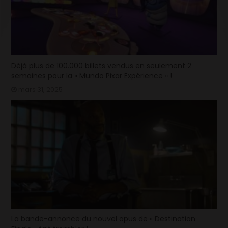
Déjà plus de 100.000 billets vendus en seulement 2
semaines pour la « Mundo Pixar Expérience » !
mars 31, 2025
La bande-annonce du nouvel opus de « Destination