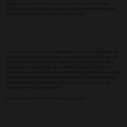
question de faire le travail pour l’ensemble des bobines.
D’abord, ce serait inutile. Ensuite ce serait vraiment très très
très long et donc, forcément, très très cher.
Une fois le scan achevé, l’opérateur se livre à un dustbust qui
consiste à nettoyer les images parasitées par un défaut, une
griffe (rarement) et plus souvent une minuscule poussière.
Minuscule, mais irritante. Les scènes choisies, totalement
cleans, se recomposent alors automatiquement sur une ligne
du temps virtuelle définie par le monteur. C’est la phase de
conformation. Le film dans sa forme idéale et propre est
stocké sur un second support.
Et alors là, c’est terminé? Non, toujours pas.