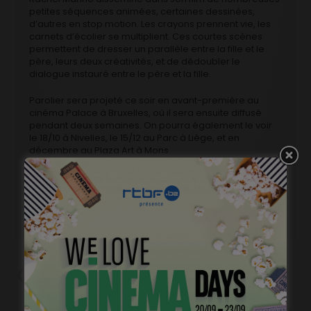
petites séquences animées, certaines dessinées,
d’autres en stop motion. Les crayons prennent vie, les
carnets d’écolier se multiplient. Ces courtes scènes
permettent de dresser un parallèle entre la fille et le
père, leurs deux créativités, et de dédoubler le
dialogue instauré entre le père et la fille.
Parolier sera projeté ce soir en avant-première au
cinéma Palace à Bruxelles, où il sera ensuite diffusé
pendant deux semaines. On pourra également le voir
le 18/10 à Nivelles, le 15/12 au Parc à Liège, et en
décembre au Plaza Art à Mons.
Précédent
Casting long métrage
(« Dalva »): filles 11-16 ans
Suivant