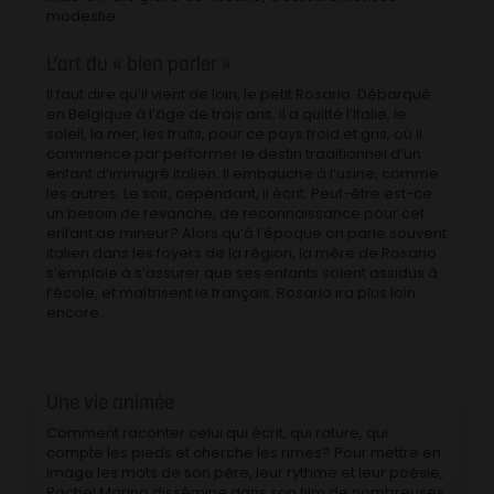
modestie.
L’art du « bien parler »
Il faut dire qu’il vient de loin, le petit Rosario. Débarqué
en Belgique à l’âge de trois ans, il a quitté l’Italie, le
soleil, la mer, les fruits, pour ce pays froid et gris, où il
commence par performer le destin traditionnel d’un
enfant d’immigré italien. Il embauche à l’usine, comme
les autres. Le soir, cependant, il écrit. Peut-être est-ce
un besoin de revanche, de reconnaissance pour cet
enfant de mineur? Alors qu’à l’époque on parle souvent
italien dans les foyers de la région, la mère de Rosario
s’emploie à s’assurer que ses enfants soient assidus à
l’école, et maîtrisent le français. Rosario ira plus loin
encore…
Une vie animée
Comment raconter celui qui écrit, qui rature, qui
compte les pieds et cherche les rimes? Pour mettre en
image les mots de son père, leur rythme et leur poésie,
Rachel Marino dissémine dans son film de nombreuses