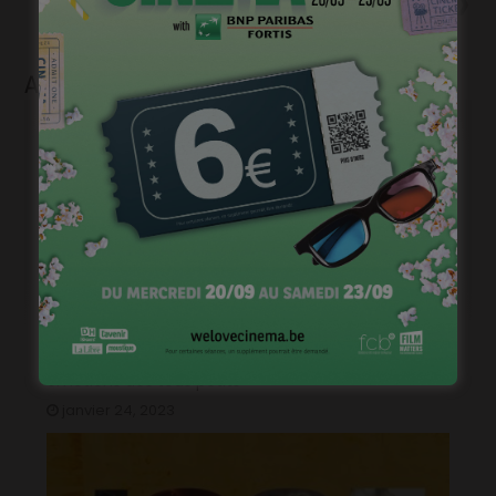
C’est l’heure du goûter avec
« La Chouette en toque »
Articles liés
« Grosse colère & fantaisies », accompagner les
émotions des tous petits
janvier 24, 2023