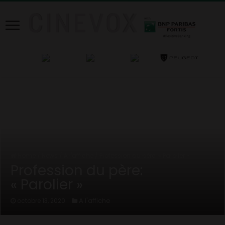
Home
/
News
/
A l'affiche
/
Profession du père: « Parolier »
Profession du père:
« Parolier »
A l'affiche
octobre 13, 2020