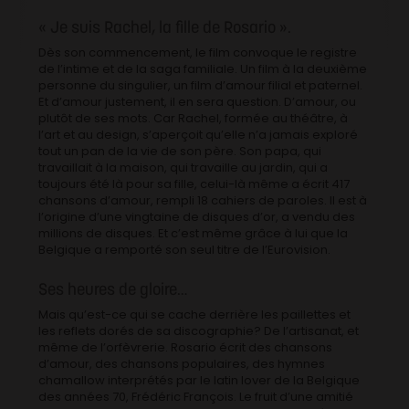
« Je suis Rachel, la fille de Rosario ».
Dès son commencement, le film convoque le registre
de l’intime et de la saga familiale. Un film à la deuxième
personne du singulier, un film d’amour filial et paternel.
Et d’amour justement, il en sera question. D’amour, ou
plutôt de ses mots. Car Rachel, formée au théâtre, à
l’art et au design, s’aperçoit qu’elle n’a jamais exploré
tout un pan de la vie de son père. Son papa, qui
travaillait à la maison, qui travaille au jardin, qui a
toujours été là pour sa fille, celui-là même a écrit 417
chansons d’amour, rempli 18 cahiers de paroles. Il est à
l’origine d’une vingtaine de disques d’or, a vendu des
millions de disques. Et c’est même grâce à lui que la
Belgique a remporté son seul titre de l’Eurovision.
Ses heures de gloire…
Mais qu’est-ce qui se cache derrière les paillettes et
les reflets dorés de sa discographie? De l’artisanat, et
même de l’orfèvrerie. Rosario écrit des chansons
d’amour, des chansons populaires, des hymnes
chamallow interprétés par le latin lover de la Belgique
des années 70, Frédéric François. Le fruit d’une amitié