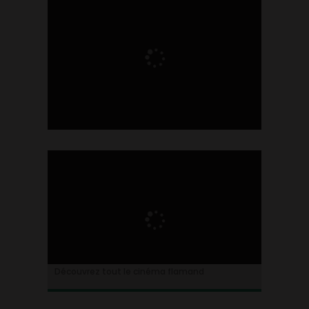
Ontdek alles over de Vlaamse cinema
Découvrez tout le cinéma flamand