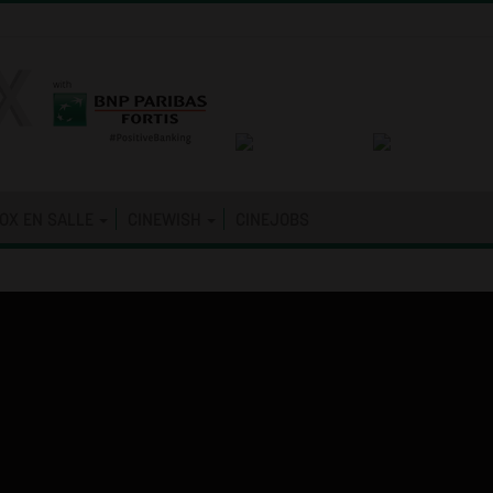
OX EN SALLE
CINEWISH
CINEJOBS