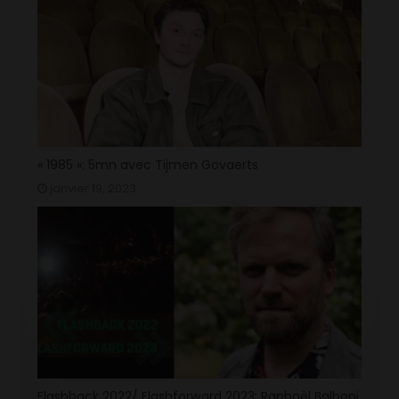
« 1985 »: 5mn avec Tijmen Govaerts
janvier 19, 2023
Flashback 2022/ Flashforward 2023: Raphaël Balboni