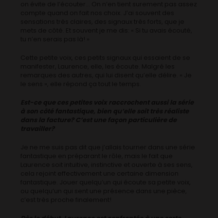
on évite de l’écouter… On n’en tient surement pas assez
compte quand on fait nos choix. J’ai souvent des
sensations très claires, des signaux très forts, que je
mets de côté. Et souvent je me dis: « Si tu avais écouté,
tu n’en serais pas là! »
Cette petite voix, ces petits signaux qui essaient de se
manifester, Laurence, elle, les écoute. Malgré les
remarques des autres, qui lui disent qu’elle délire. « Je
le sens », elle répond ça tout le temps.
Est-ce que ces petites voix raccrochent aussi la série
à son côté fantastique, bien qu’elle soit très réaliste
dans la facture? C’est une façon particulière de
travailler?
Je ne me suis pas dit que j’allais tourner dans une série
fantastique en préparant le rôle, mais le fait que
Laurence soit intuitive, instinctive et ouverte à ses sens,
cela rejoint effectivement une certaine dimension
fantastique. Jouer quelqu’un qui écoute sa petite voix,
ou quelqu’un qui sent une présence dans une pièce,
c’est très proche finalement!