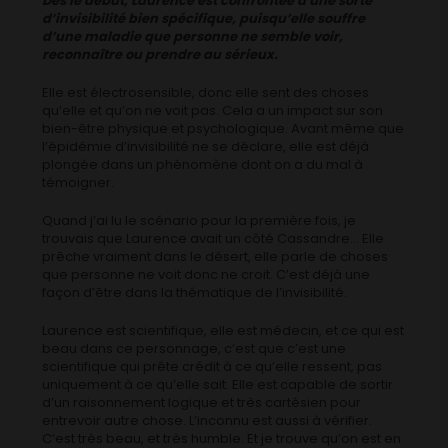
Dès le début, Laurence est confrontée à une sorte
d’invisibilité bien spécifique, puisqu’elle souffre
d’une maladie que personne ne semble voir,
reconnaître ou prendre au sérieux.
Elle est électrosensible, donc elle sent des choses
qu’elle et qu’on ne voit pas. Cela a un impact sur son
bien-être physique et psychologique. Avant même que
l’épidémie d’invisibilité ne se déclare, elle est déjà
plongée dans un phénomène dont on a du mal à
témoigner.
Quand j’ai lu le scénario pour la première fois, je
trouvais que Laurence avait un côté Cassandre… Elle
prêche vraiment dans le désert, elle parle de choses
que personne ne voit donc ne croit. C’est déjà une
façon d’être dans la thématique de l’invisibilité.
Laurence est scientifique, elle est médecin, et ce qui est
beau dans ce personnage, c’est que c’est une
scientifique qui prête crédit à ce qu’elle ressent, pas
uniquement à ce qu’elle sait. Elle est capable de sortir
d’un raisonnement logique et très cartésien pour
entrevoir autre chose. L’inconnu est aussi à vérifier.
C’est très beau, et très humble. Et je trouve qu’on est en