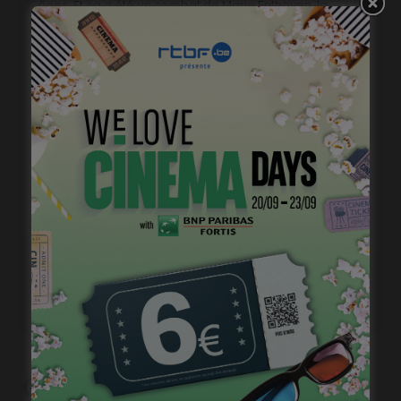
âges. Et ça a été un combat de Marie Enthoven, la
showrunneuse de la série, d’imposer ces scènes. C’est
un beau geste d’émancipation féminine.
Qu’est-ce que vous préférez de la série?
Je suis très agréablement surprise par le rythme, et
l’atmosphère que je trouve très belle, et peu courante
à la télévision. La série prend le temps d’installer le
récit, l’ambiance. Le genre est assumé.
Et puis je suis très fière aussi de participer à une série
avec d’aussi beaux rôles de femmes, ce n’est vraiment
pas si fréquent, et ça fait du bien.
Pour moi, c’est vraiment un challenge très réussi.
Précédent
Bande-annonce: « Hunted »