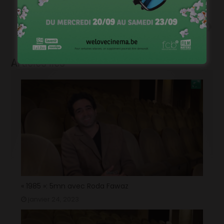
(aka « Cosmogonie ») avec
Lucie Debay et Arieh Worthalter
Suivant
Cinépilou, séances en famille…
sur canapé !
Articles liés
« 1985 »: 5mn avec Roda Fawaz
janvier 24, 2023