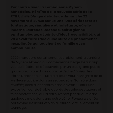
Rencontre avec la comédienne Myriem
Akheddiou, héroïne de la nouvelle série de la
RTBF,
Invisible
, qui débute ce dimanche 22
novembre à 20h30 sur La Une. Une série forte et
fantastique, singulière et haletante, où elle
incarne Laurence Deconde, chirurgienne-
ophtamologue, atteinte d’électrosensibilité, qui
va devoir faire face à une suite de phénomènes
inexpliqués qui touchent sa famille et sa
communauté.
2020 marquera certainement durablement la carrière
de Myriem Akheddiou, comédienne belge beaucoup
vue au théâtre, et découverte par un plus grand public
grâce à son rôle d’Inès dans
Le Jeune Ahmed
des
frères Dardenne, qui lui a d’ailleurs valu le Magritte de la
Meilleure actrice dans un second rôle. Son rôle dans
Invisible
, central et déterminant, devrait lui offrir une
exposition considérable auprès des téléspectateurs et
téléspectatrices, qui la retrouveront par ailleurs dans
quelques mois dans une autre série,
Pandore
, signée
par Savina Dellicour et Vania Leturcq, actuellement en
tournage.