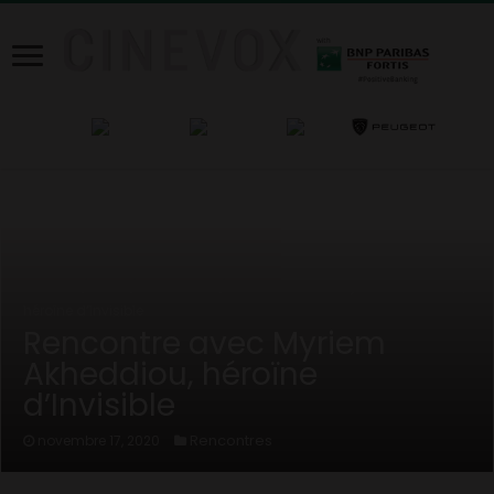
Home
/
News
/
Rencontres
/
Rencontre avec Myriem Akheddiou,
héroïne d’Invisible
Rencontre avec Myriem
Akheddiou, héroïne
d’Invisible
Rencontres
novembre 17, 2020