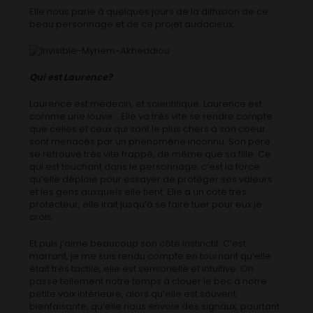
Elle nous parle à quelques jours de la diffusion de ce
beau personnage et de ce projet audacieux…
Qui est Laurence?
Laurence est médecin, et scientifique. Laurence est
comme une louve… Elle va très vite se rendre compte
que celles et ceux qui sont le plus chers à son coeur
sont menacés par un phénomène inconnu. Son père
se retrouve très vite frappé, de même que sa fille. Ce
qui est touchant dans le personnage, c’est la force
qu’elle déploie pour essayer de protéger ses valeurs
et les gens auxquels elle tient. Elle a un côté très
protecteur, elle irait jusqu’à se faire tuer pour eux je
crois.
Et puis j’aime beaucoup son côté instinctif. C’est
marrant, je me suis rendu compte en tournant qu’elle
était très tactile, elle est sensorielle et intuitive. On
passe tellement notre temps à clouer le bec à notre
petite voix intérieure, alors qu’elle est souvent
bienfaisante, qu’elle nous envoie des signaux, pourtant