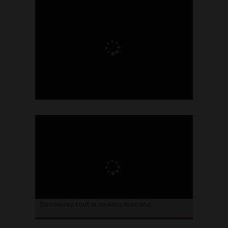
Ontdek alles over de Vlaamse cinema
Découvrez tout le cinéma flamand