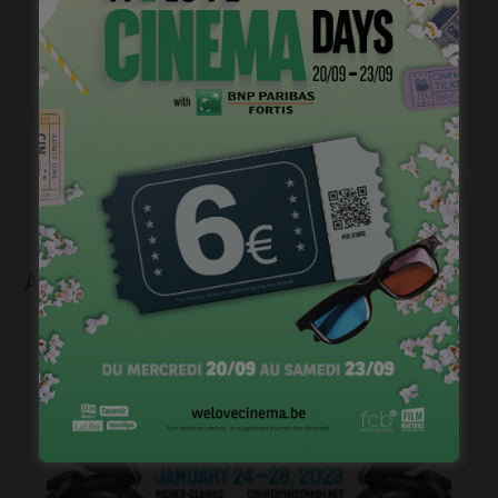
Précédent
Le cinéma belge et moi, ép.25:
Joachim Lafosse
Suivant
Laurent Micheli, « Even Lovers
Get the Blues »: « Plonger dans
l’intime d’une génération »
Articles liés