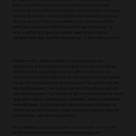
pelouse fraichement tondue dans son plus beau
costume, celui de jeune mariée, le mousseux a un peu
de mal à passer. Alain et Hanna ne semblent pas plus
surpris que ça face aux autres, mais sermonnent le
petit garçon dans l’intimité feutrée de la maison: à 7
ans, il est temps que ça cesse. Mais pour Ludovic,
devenir une fille, ce n’est pas un jeu: c’est une vocation.
Evidemment, cette vocation ne va pas passer
inaperçue dans cet univers hyper-normé. Au détour
d’une scène, les enfants sont invités à amener en
classe leurs jouets fétiches. Si l’un amène son doudou –
ce qui ne manque pas de provoquer les quolibets de
ses camarades -, les autres amènent soit une voiture,
soit une poupée. Comme si le genre ne pouvait se vivre
que dans deux cadres bien délimités, et aux frontières
hermétiques. On soulignera au passage le plaisir de
retrouver la formidable Anne Coesens dans le rôle de
l’institutrice, l’un de ses premiers.
Alain Berliner choisit d’illustrer la vie rêvée de Ludovic
en lui offrant un monde fantasmagorique en