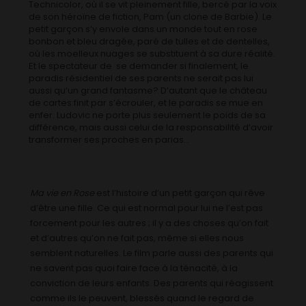
Technicolor, où il se vit pleinement fille, bercé par la voix
de son héroïne de fiction, Pam (un clone de Barbie). Le
petit garçon s’y envole dans un monde tout en rose
bonbon et bleu dragée, paré de tulles et de dentelles,
où les moelleux nuages se substituent à sa dure réalité.
Et le spectateur de se demander si finalement, le
paradis résidentiel de ses parents ne serait pas lui
aussi qu’un grand fantasme? D’autant que le château
de cartes finit par s’écrouler, et le paradis se mue en
enfer. Ludovic ne porte plus seulement le poids de sa
différence, mais aussi celui de la responsabilité d’avoir
transformer ses proches en parias…
Ma vie en Rose
est l’histoire d’un petit garçon qui rêve
d’être une fille. Ce qui est normal pour lui ne l’est pas
forcement pour les autres ; il y a des choses qu’on fait
et d’autres qu’on ne fait pas, même si elles nous
semblent naturelles. Le film parle aussi des parents qui
ne savent pas quoi faire face à la ténacité, à la
conviction de leurs enfants. Des parents qui réagissent
comme ils le peuvent, blessés quand le regard de