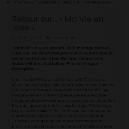
Home
/
News
/
Evenements
/
Retour sur… « Ma Vie en rose »
Retour sur… « Ma Vie en
rose »
août 27, 2017
Evenements
18 janvier 1998, Hollywood. Un film belge crée la
surprise:
Ma vie en rose
, premier long métrage du
jeune réalisateur Alain Berliner, remporte le
Golden Globes du Meilleur Film en Langue
Etrangère.
Une surprise? Pas tout à fait. En mai 1997, le film est
sélectionné à la Quinzaine des Réalisateurs à Cannes,
où il se fait remarqué, et semble s’inscrire dans une
certaine veine du cinéma belge, celle du réalisme
magique déjà dévoilée au monde entier par Jaco Van
Dormael quelques années plus tôt dans
Toto le héros
.
La presse s’extasie sur les performances de acteurs,
notamment celle de Michèle Laroque, à l’époque
« simple » comique, qui se révèle à la fois vive et
profonde dans le rôle d’une mère de famille aimante