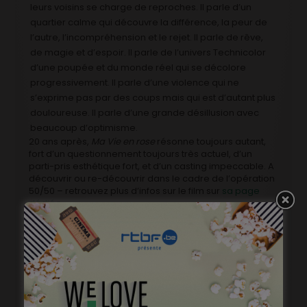
leurs voisins se charge de reproches. Il parle d’un
quartier calme qui découvre la différence, la peur de
l’autre, l’incompréhension et le rejet. Il parle de rêve,
de magie et d’espoir. Il parle de l’univers Technicolor
d’une poupée et du monde réel qui se décolore
progressivement. Il parle d’une violence qui ne
s’exprime pas par des coups mais qui est d’autant plus
douloureuse. Il parle d’une grande désillusion avec
beaucoup d’optimisme.
20 ans après,
Ma Vie en rose
résonne toujours autant,
fort d’un questionnement toujours très actuel, d’un
parti-pris esthétique fort, et d’un casting impeccable. A
découvrir ou re-découvrir dans le cadre de l’opération
50/50 – retrouvez plus d’infos sur le film sur
sa page
dédiée
.