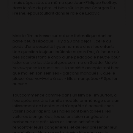
mais dépassée, de même que Jean-Philippe Ecoffey,
dans le rôle du père, et bien sûr, le jeune Georges Du
Fresne, époustouflant dans le rôle de Ludovic.
Mais le film adresse surtout une thématique dont on
parle peu à l’époque – il y a 20 ans déjà! -, celle du
poids d’une sexualité hyper normée chez les enfants.
Une question toujours brûlante aujourd’hui, à l’heure où
des sociétés font le choix d’une pédagogie neutre pour
lutter contre les stéréotypes comme en Suède.
Ma vie
en rose
pose la question: si la société accepte tant bien
que mal en son sein ses « garçons manqués », quelle
place réserve-t-elle à ses « filles manquées »? Spoiler:
aucune.
Tout commence comme dans un film de Tim Burton, à
l’européenne. Une famille modèle emménage dans un
lotissement de banlieue et s’apprête à accueillir ses
voisins pour l’apéro. Les haies sont bien taillées, les
voitures bien garées, les salons bien rangés, et le
barbecue est prêt. Alain et Hanna ont hâte de
rencontrer leurs congénères, et de leur présenter leur
progéniture. Alors quand Ludovic débarque sur la