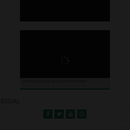
Ontdek alles over de Vlaamse cinema
Découvrez tout le cinéma flamand
SOCIAL