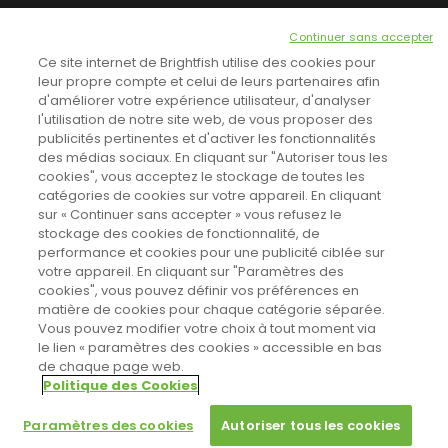
NEWSLETTER
Continuer sans accepter
INSCRIVEZ-VOUS ICI!
Ce site internet de Brightfish utilise des cookies pour
leur propre compte et celui de leurs partenaires afin
d'améliorer votre expérience utilisateur, d'analyser
l'utilisation de notre site web, de vous proposer des
TOUTES LES NEWS
publicités pertinentes et d'activer les fonctionnalités
des médias sociaux. En cliquant sur "Autoriser tous les
cookies", vous acceptez le stockage de toutes les
catégories de cookies sur votre appareil. En cliquant
CINEVOX SUR FACEBOOK
sur « Continuer sans accepter » vous refusez le
stockage des cookies de fonctionnalité, de
performance et cookies pour une publicité ciblée sur
votre appareil. En cliquant sur "Paramètres des
cookies", vous pouvez définir vos préférences en
matière de cookies pour chaque catégorie séparée.
Vous pouvez modifier votre choix à tout moment via
le lien « paramètres des cookies » accessible en bas
de chaque page web.
Politique des Cookies
Sahifa Theme
License is not validated, Go to the theme options
Designed by
Poids Plume
- Web by
Point Be
© Copyright 2011-2026, All Rights Reserved -
Politique de cookies
page to validate the license, You need a single license for each
Paramètres des cookies
Autoriser tous les cookies
domain name.
Paramètres des cookies