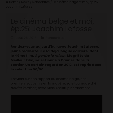
Home
/
News
/
Rencontres
/
Le cinéma belge et moi, ép.25:
Joachim Lafosse
Le cinéma belge et moi,
ép.25: Joachim Lafosse
août 26, 2017
Rencontres
Rendez-vous aujourd’hui avec Joachim Lafosse,
jeune réalisateur à la déjà longue carrière, dont
le 4ème film,
A perdre la raison
, Magritte du
Meilleur Film, sélectionné à Cannes dans la
section Un certain regard en 2012, est repris dans
la sélection 50/50.
Il revient sur son rapport au cinéma belge, ses
premiers souvenirs en la matière, et le tournage d’
A
perdre la raison
, avec Niels Arestrup notamment.