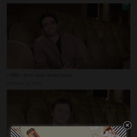
« 1985 »: 5mn avec Roda Fawaz
janvier 24, 2023