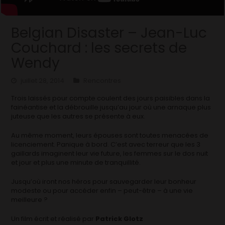
Belgian Disaster – Jean-Luc
Couchard : les secrets de
Wendy
juillet 28, 2014
Rencontres
Trois laissés pour compte coulent des jours paisibles dans la
fainéantise et la débrouille jusqu’au jour où une arnaque plus
juteuse que les autres se présente à eux.
Au même moment, leurs épouses sont toutes menacées de
licenciement. Panique à bord. C’est avec terreur que les 3
gaillards imaginent leur vie future, les femmes sur le dos nuit
et jour et plus une minute de tranquillité.
Jusqu’où iront nos héros pour sauvegarder leur bonheur
modeste ou pour accéder enfin – peut-être – à une vie
meilleure ?
Un film écrit et réalisé par
Patrick Glotz