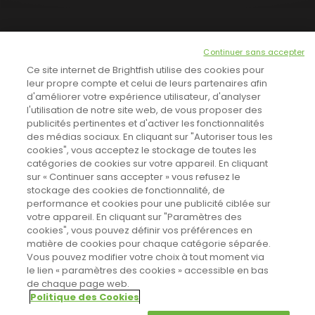
NEWSLETTER
Continuer sans accepter
INSCRIVEZ-VOUS ICI!
Ce site internet de Brightfish utilise des cookies pour
leur propre compte et celui de leurs partenaires afin
d'améliorer votre expérience utilisateur, d'analyser
l'utilisation de notre site web, de vous proposer des
TOUTES LES NEWS
publicités pertinentes et d'activer les fonctionnalités
des médias sociaux. En cliquant sur "Autoriser tous les
cookies", vous acceptez le stockage de toutes les
catégories de cookies sur votre appareil. En cliquant
CINEVOX SUR FACEBOOK
sur « Continuer sans accepter » vous refusez le
stockage des cookies de fonctionnalité, de
performance et cookies pour une publicité ciblée sur
votre appareil. En cliquant sur "Paramètres des
cookies", vous pouvez définir vos préférences en
matière de cookies pour chaque catégorie séparée.
Vous pouvez modifier votre choix à tout moment via
le lien « paramètres des cookies » accessible en bas
de chaque page web.
Politique des Cookies
Sahifa Theme
License is not validated, Go to the theme options
Designed by
Poids Plume
- Web by
Point Be
page to validate the license, You need a single license for each
© Copyright 2011-2026, All Rights Reserved -
Politique de cookies