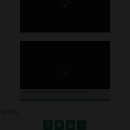
Ontdek alles over de Vlaamse cinema
Découvrez tout le cinéma flamand
SOCIAL