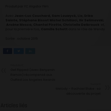
Produit par YC Aligator Film
Avec
Jean-Luc Couchard, Sam Louwyck, Lio, Erika
Sainte, Stéphane Bissot Michel Schillaci, Ilir Selimovski
,
Arsène Mosca,
Chantal Pirotte
,
Christelle Delbrouck
et,
pour la première fois,
Camille Schott
dans le rôle de Wendy
Sortie : octobre 2015
Précédent
Get Ripped (avec Benjamin
Ramon) récompensé aux
Outfest Los Angeles Awards
Suivant
Melody – Rachael Blake : sa
découverte du projet
Articles liés