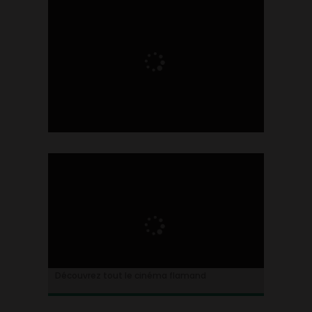
Ontdek alles over de Vlaamse cinema
Découvrez tout le cinéma flamand