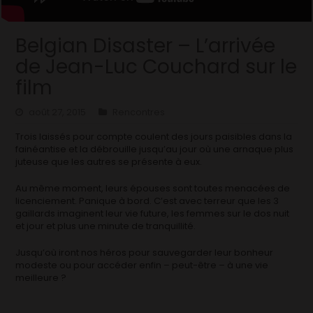
Belgian Disaster – L’arrivée
de Jean-Luc Couchard sur le
film
août 27, 2015
Rencontres
Trois laissés pour compte coulent des jours paisibles dans la
fainéantise et la débrouille jusqu’au jour où une arnaque plus
juteuse que les autres se présente à eux.
Au même moment, leurs épouses sont toutes menacées de
licenciement. Panique à bord. C’est avec terreur que les 3
gaillards imaginent leur vie future, les femmes sur le dos nuit
et jour et plus une minute de tranquillité.
Jusqu’où iront nos héros pour sauvegarder leur bonheur
modeste ou pour accéder enfin – peut-être – à une vie
meilleure ?