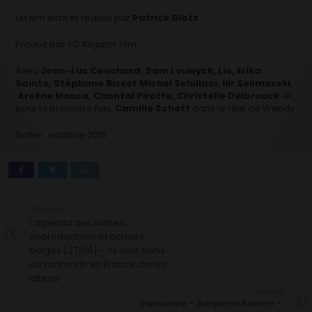
Un film écrit et réalisé par
Patrick Glotz
Produit par YC Aligator Film
Avec
Jean-Luc Couchard, Sam Louwyck, Lio, Erika
Sainte, Stéphane Bissot Michel Schillaci, Ilir Selimovski
,
Arsène Mosca,
Chantal Pirotte
,
Christelle Delbrouck
et,
pour la première fois,
Camille Schott
dans le rôle de Wendy
Sortie : octobre 2015
Précédent
L’agenda des sorties :
coproductions et acteurs
belges [27/08] – Ils sont sortis
ou vont sortir en France, on les
attend
Suivant
Insoumise – Benjamin Ramon –