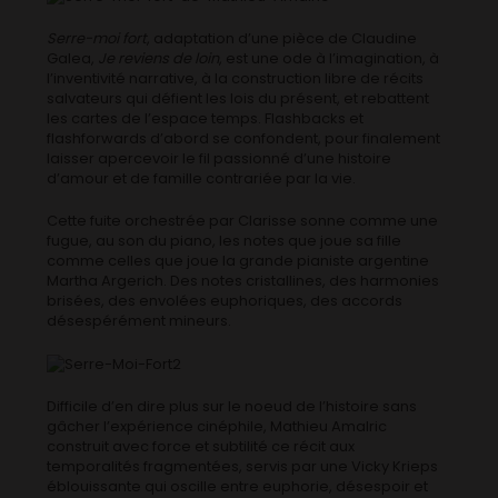
Serre-moi fort
, adaptation d’une pièce de Claudine
Galea,
Je reviens de loin
, est une ode à l’imagination, à
l’inventivité narrative, à la construction libre de récits
salvateurs qui défient les lois du présent, et rebattent
les cartes de l’espace temps. Flashbacks et
flashforwards d’abord se confondent, pour finalement
laisser apercevoir le fil passionné d’une histoire
d’amour et de famille contrariée par la vie.
Cette fuite orchestrée par Clarisse sonne comme une
fugue, au son du piano, les notes que joue sa fille
comme celles que joue la grande pianiste argentine
Martha Argerich. Des notes cristallines, des harmonies
brisées, des envolées euphoriques, des accords
désespérément mineurs.
Difficile d’en dire plus sur le noeud de l’histoire sans
gâcher l’expérience cinéphile, Mathieu Amalric
construit avec force et subtilité ce récit aux
temporalités fragmentées, servis par une Vicky Krieps
éblouissante qui oscille entre euphorie, désespoir et