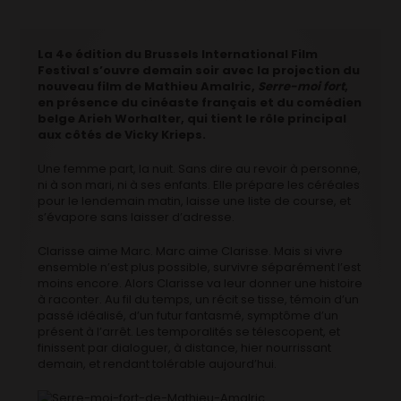
La 4e édition du Brussels International Film
Festival s’ouvre demain soir avec la projection du
nouveau film de Mathieu Amalric,
Serre-moi fort
,
en présence du cinéaste français et du comédien
belge Arieh Worhalter, qui tient le rôle principal
aux côtés de Vicky Krieps.
Une femme part, la nuit. Sans dire au revoir à personne,
ni à son mari, ni à ses enfants. Elle prépare les céréales
pour le lendemain matin, laisse une liste de course, et
s’évapore sans laisser d’adresse.
Clarisse aime Marc. Marc aime Clarisse. Mais si vivre
ensemble n’est plus possible, survivre séparément l’est
moins encore. Alors Clarisse va leur donner une histoire
à raconter. Au fil du temps, un récit se tisse, témoin d’un
passé idéalisé, d’un futur fantasmé, symptôme d’un
présent à l’arrêt. Les temporalités se télescopent, et
finissent par dialoguer, à distance, hier nourrissant
demain, et rendant tolérable aujourd’hui.