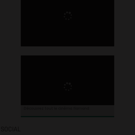
Ontdek alles over de Vlaamse cinema
Découvrez tout le cinéma flamand
SOCIAL