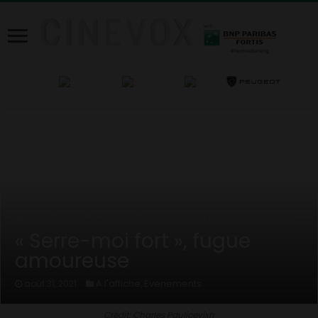
Home
/
News
/
A l'affiche
/
« Serre-moi fort », fugue amoureuse
« Serre-moi fort », fugue
amoureuse
A l'affiche
Evenements
août 31, 2021
,
Crédit: Charles Paulicevixh