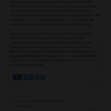
résignation avec une aisance stupéfiante, et Arieh
Worhalter, forcément mystérieux, résolument aimant,
qui incarne avec une grande sensibilité le rôle d’un
homme amoureux et perdu par la force du destin. C’est
l’histoire de ce couple magnifique, c’est l’histoire de
leur famille, leur famille réelle, et leur famille rêvée.
Une expérience de cinéma bouleversante, dont la
partition à la fois limpide et étourdissante est
interprétée au diapason par Mathieu Amalric, Vicky
Krieps et Arieh Worthalter, qui confirme s’il en était
besoin les impressions déjà intenses laissées par ses
précédentes performances dans
Girl
de Lukas Dhont,
Cosmogonie
de Vincent Parronaud et
The End of Love
de Keren Ben Rafael.
Précédent
Découvrez le Jury Cinevox du
BRIFF 2021
Suivant