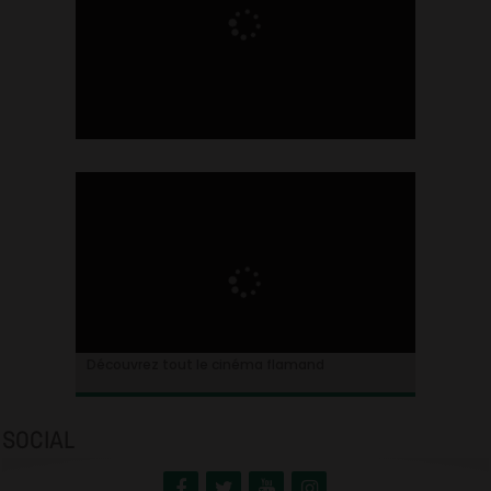
Ontdek alles over de Vlaamse cinema
Découvrez tout le cinéma flamand
SOCIAL