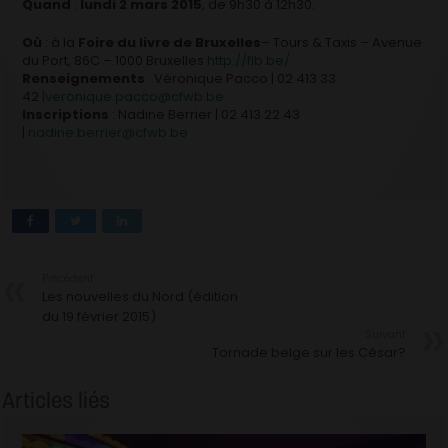
Quand
:
lundi 2 mars 2015
, de 9h30 à 12h30.
Où
: à la
Foire du livre de Bruxelles
– Tours & Taxis – Avenue
du Port, 86C – 1000 Bruxelles
http://flb.be/
Renseignements
: Véronique Pacco | 02 413 33
42
|veronique.pacco@cfwb.be
Inscriptions
: Nadine Berrier | 02 413 22 43
|
nadine.berrier@cfwb.be
Précédent
Les nouvelles du Nord (édition
du 19 février 2015)
Suivant
Tornade belge sur les César?
Articles liés