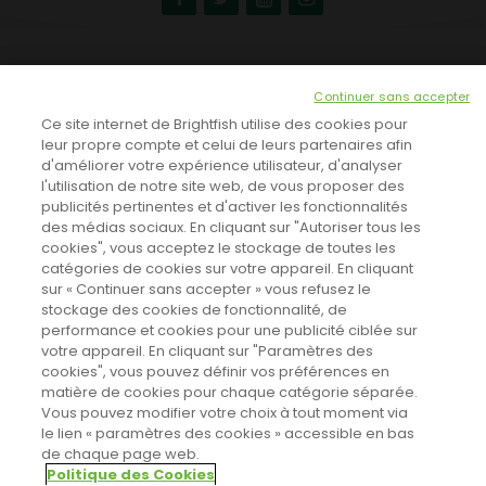
NEWSLETTER
Continuer sans accepter
INSCRIVEZ-VOUS ICI!
Ce site internet de Brightfish utilise des cookies pour
leur propre compte et celui de leurs partenaires afin
d'améliorer votre expérience utilisateur, d'analyser
l'utilisation de notre site web, de vous proposer des
TOUTES LES NEWS
publicités pertinentes et d'activer les fonctionnalités
des médias sociaux. En cliquant sur "Autoriser tous les
cookies", vous acceptez le stockage de toutes les
catégories de cookies sur votre appareil. En cliquant
CINEVOX SUR FACEBOOK
sur « Continuer sans accepter » vous refusez le
stockage des cookies de fonctionnalité, de
performance et cookies pour une publicité ciblée sur
votre appareil. En cliquant sur "Paramètres des
cookies", vous pouvez définir vos préférences en
matière de cookies pour chaque catégorie séparée.
Vous pouvez modifier votre choix à tout moment via
le lien « paramètres des cookies » accessible en bas
de chaque page web.
Politique des Cookies
Sahifa Theme
License is not validated, Go to the theme options
Designed by
Poids Plume
- Web by
Point Be