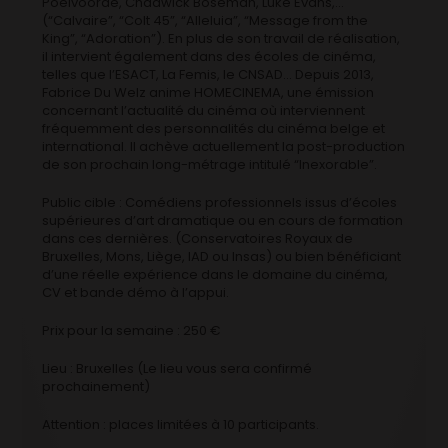
Poelvoorde, Chadwick Boseman, Luke Evans,…
(“Calvaire”, “Colt 45”, “Alleluia”, “Message from the
King”, “Adoration”). En plus de son travail de réalisation,
il intervient également dans des écoles de cinéma,
telles que l’ESACT, La Femis, le CNSAD… Depuis 2013,
Fabrice Du Welz anime HOMECINEMA, une émission
concernant l’actualité du cinéma où interviennent
fréquemment des personnalités du cinéma belge et
international. Il achève actuellement la post-production
de son prochain long-métrage intitulé “Inexorable”.
Public cible : Comédiens professionnels issus d’écoles
supérieures d’art dramatique ou en cours de formation
dans ces dernières. (Conservatoires Royaux de
Bruxelles, Mons, Liège, IAD ou Insas) ou bien bénéficiant
d’une réelle expérience dans le domaine du cinéma,
CV et bande démo à l’appui.
Prix pour la semaine : 250 €
Lieu : Bruxelles (Le lieu vous sera confirmé
prochainement)
Attention : places limitées à 10 participants.