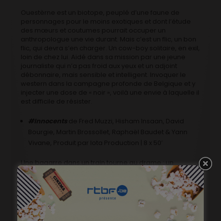
Ouestèrne est un biotope, peuplé d’une faune de
personnages pour le moins exotiques et dont l’étude
des mœurs et coutumes pourrait occuper un
anthropologue une vie durant. Mais c’est un flic, un bon
flic, qui devra s’en charger. Un cow-boy solitaire, en exil,
loin de chez lui. Aidé dans sa mission par une jeune
journaliste qui n’a pas froid aux yeux et un adjoint
débonnaire, mais sensible et intelligent. Invoquer le
western dans la campagne profonde de Belgique et y
injecter une dose de « noir », voilà une envie à laquelle il
est difficile de résister.
#Innocents
de Fred Muzzi, Hisham Insaan, David
Bourgie, Martin Brossollet, Raphaël Baudet & Yann
Vivane, Produit par Iota Production | 8 x 50′
Une bagarre dans un train tourne au drame : un
homme reste à terre dans une flaque de sang. Deux
adolescents que tout accuse et que tout oppose sont
contraints à la fuite. Sur leurs traces, une flic intuitive. Et
le père d’un des ados, décidé à soustraire son fils de
cet engrenage. En coulisses, la femme de la victime et
la compagne de la policière vont aller jusqu’à aider les