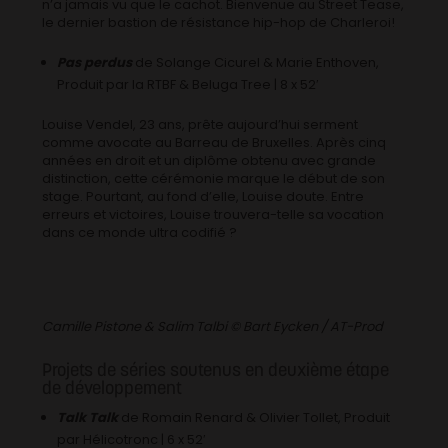
n’a jamais vu que le cachot. Bienvenue au Street Tease,
le dernier bastion de résistance hip-hop de Charleroi!
Pas perdus
de Solange Cicurel & Marie Enthoven,
Produit par la RTBF & Beluga Tree | 8 x 52′
Louise Vendel, 23 ans, prête aujourd’hui serment
comme avocate au Barreau de Bruxelles. Après cinq
années en droit et un diplôme obtenu avec grande
distinction, cette cérémonie marque le début de son
stage. Pourtant, au fond d’elle, Louise doute. Entre
erreurs et victoires, Louise trouvera-telle sa vocation
dans ce monde ultra codifié ?
Camille Pistone & Salim Talbi © Bart Eycken / AT-Prod
Projets de séries soutenus en deuxième étape
de développement
Talk Talk
de Romain Renard & Olivier Tollet, Produit
par Hélicotronc | 6 x 52′