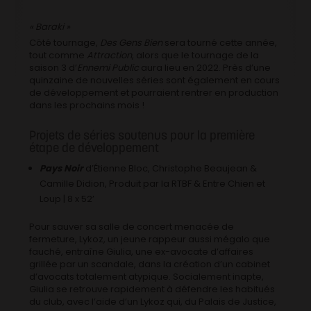
« Baraki »
Côté tournage,
Des Gens Bien
sera tourné cette année,
tout comme
Attraction
, alors que le tournage de la
saison 3 d’
Ennemi Public
aura lieu en 2022. Près d’une
quinzaine de nouvelles séries sont également en cours
de développement et pourraient rentrer en production
dans les prochains mois !
Projets de séries soutenus pour la première
étape de développement
Pays Noir
d’Étienne Bloc, Christophe Beaujean &
Camille Didion, Produit par la RTBF & Entre Chien et
Loup | 8 x 52’
Pour sauver sa salle de concert menacée de
fermeture, Lykoz, un jeune rappeur aussi mégalo que
fauché, entraîne Giulia, une ex-avocate d’affaires
grillée par un scandale, dans la création d’un cabinet
d’avocats totalement atypique. Socialement inapte,
Giulia se retrouve rapidement à défendre les habitués
du club, avec l’aide d’un Lykoz qui, du Palais de Justice,