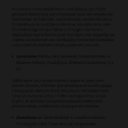
Au hasard d’une expérience scientifique, les morts
peuvent désormais communiquer avec les vivants via
une borne : la Talk Talk. David Novack, ancien flic de la
PJ hanté par la mort de sa femme, travaille dans une
nouvelle brigade, les Talkers, chargée de faire la
déposition des victimes post-mortem. Une enquête de
routine va exploser ses certitudes, l’amenant à revisiter
son passé et révélant ses plus pesants secrets.
Syndrome
d’Anouchka Walewyk, Nadia Benzekri &
Maxime Pistorio, Produit par Artémis Productions | 6 x
52′
Cette série de murder mystery explore, avec une
pointe d’ironie, le thriller paranoïaque et sociologique.
L’intrigue se déroule dans deux tours se faisant face,
l’une de bureaux chics, l’autre de logements à bas
loyers, et dont les occupants subissent différents
phénomènes d’altération physique et mentale.
Ouestèrne
de Jérémie Bidet & Jonathan Becker,
Produit par Entre Chien et Loup | 8 épisodes