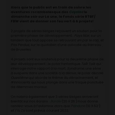
Alors que le public est en train de suivre les
aventures rocambolesque des
Coyotes
le
dimanche soir sur La une, le Fonds série RTBF/
FBW vient de donner son feu vert à 6 projets!
2 projets de séries belges reçoivent un soutien pour la
première phase de développement :
Pays Noir
, sur un
tandem que tout oppose se retrouvant uni par le rap, et
Pas Perdus
, sur le quotidien d’une avocate au Barreau
de Bruxelles.
4 projets sont eux soutenus pour la deuxième phase de
leur développement : le polar fantastique
Talk Talk
qui
interroge notre rapport à la mort,
Syndrome
, une série
à suspens dans une société à la dérive, le polar décalé
Ouestèrne
qui aborde le thème du déracinement, et
#Innocents qui nous plonge dans une traque ponctuée
de dilemmes moraux.
On notera également que 3 séries belges arriveront
bientôt sur nos écrans :
Baraki
(20 X 26′) nous donne
rendez-vous à l’automne alors que
Pandore
(10 X 52′)
et
Fils De
sont prévus courant 2022.