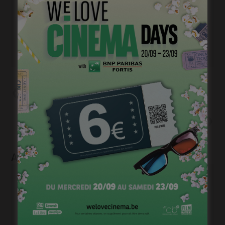
deux fugitifs. Traqueurs comme traqués, pour tous
arrivera l’heure des choix : fuir ou assommer morale ou
Code pénal, culpabilité ou innocence ?
Précédent
Gilles Vandeweerd est « Le
Somnambuliste » d’Arte
Suivant
Stage de jeu avec Fabrice Du
Welz – en présentiel!
Articles liés