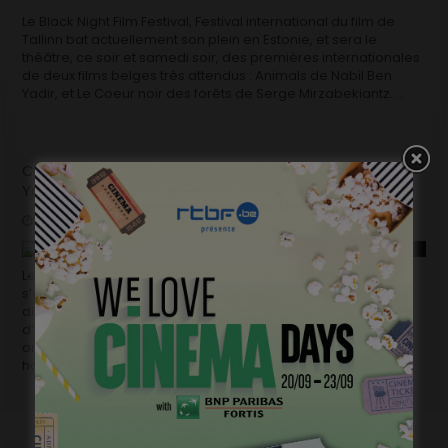
Le Black Night Film Festival, Festival international du film de
Tallinn bat actuellement son plein en Estonie, et sera le
théâtre, ce soir et samedi soir, des premières internationales
de deux films belges très attendus : Animals de Nabil Ben
Yadir, et Le Coeur noir des forêts de Serge Mirzabekiantz. …
Clap de fin pour « Animals », le nouveau Nabil Ben
Yadir
mai 10, 2019
Coming soon
Le tournage d’Animals, le nouveau film de Nabil Ben Yadir,
s’est achevé il y a quelques jours dans la plus grande
discrétion. Inspiré d’une histoire vraie, le film relate le destin
d’un jeune homme tabassé à mort à cause de son
orientation sexuelle. Flashback, avril 2012. Ihsane Jarfi, jeune
homme …