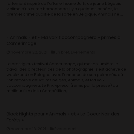
fortement inspiré de l’affaire Ihsane Jarfi, ce jeune Liégeois
victime d’un crime homophobe il y a quelques années, le
premier crime qualifié de la sorte en Belgique. Animals ne …
« Animals » et « Ma voix t’accompagnera » primés à
Camerimage
novembre 22, 2021
En bref
,
Evenements
Le prestigieux festival Camerimage, qui met en lumière le
travail des directeur·ices de la photographie, s’est achevé ce
week-end en Pologne avec l’annonce de son palmarès, où
l’on retrouve deux films belges, Animals, et Ma voix
t’accompagnera. Le Prix Fipresci (remis par la presse) du
meilleur film de la Compétition, …
Black Nights pour « Animals » et « Le Coeur Noir des
Forêts »
novembre 18, 2021
Evenements