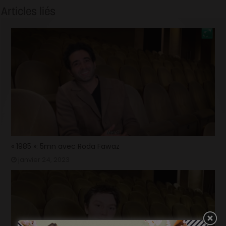
Articles liés
« 1985 »: 5mn avec Roda Fawaz
janvier 24, 2023