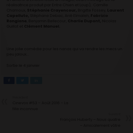
réalisatrice produit par Entre Chien et Loup), Camille
Chamoux,
Stéphanie Crayencour,
Brigitte Fossey,
Laurent
Capelluto,
Stéphane Debac, Arié Elmaleh,
Fabrizio
Rongione
, Benjamin Bellecour,
Charlie Dupont,
Nicolas
Guillot et
Clément Manuel.
Une jolie comédie pour les nanas qui va rendre les mecs un
peu jaloux…
Sortie le 4 janvier
Précédent
Cinevox #53 – Août 2016 – La
fille inconnue
Suivant
François Huberty – Nous quatre
– Amicalement vôtre