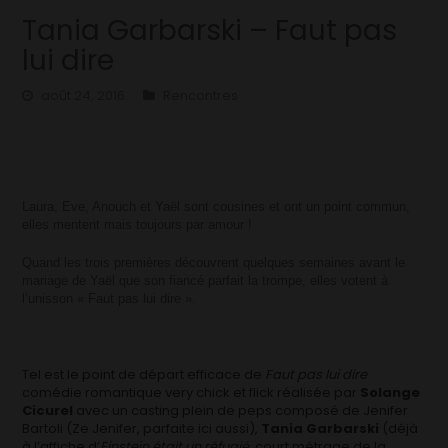
Tania Garbarski – Faut pas
lui dire
août 24, 2016
Rencontres
Laura, Eve, Anouch et Yaël sont cousines et ont un point commun,
elles mentent mais toujours par amour !
Quand les trois premières découvrent quelques semaines avant le
mariage de Yaël que son fiancé parfait la trompe, elles votent à
l’unisson « Faut pas lui dire ».
Tel est le point de départ efficace de
Faut pas lui dire
comédie romantique very chick et flick réalisée par
Solange
Cicurel
avec un casting plein de peps composé de Jenifer
Bartoli (Ze Jenifer, parfaite ici aussi),
Tania Garbarski
(déjà
à l’affiche d’
Einstein était un réfugié
, court métrage de la