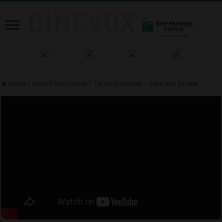
Home
/
News
/
Rencontres
/
Tania Garbarski – Faut pas lui dire