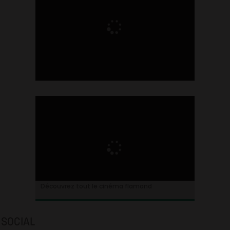
Ontdek alles over de Vlaamse cinema
Découvrez tout le cinéma flamand
SOCIAL