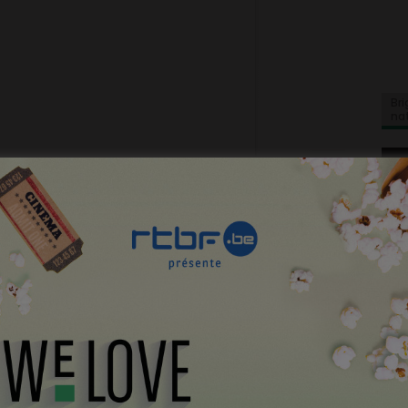
Bri
na