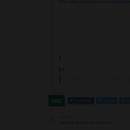
Voir cette publication sur Instagram
?
Une publication partagée par
Mustii
(@
Facebook
Twitter
Li
Share
Précédent
Le Mois du Doc vient à vous