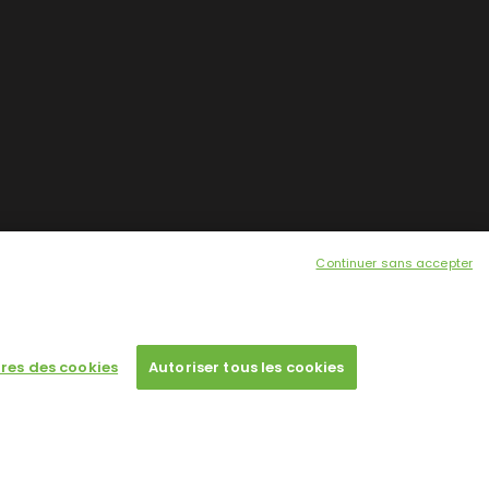
Continuer sans accepter
res des cookies
Autoriser tous les cookies
 a single license for each domain name.
Designed by
Poids Plume
- Web by
Point Be