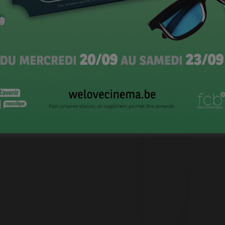
chiniste Jean-François Roqueplo, l’ingénieur du son
 Emmanuel De Boissieu.
CI