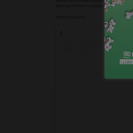
électricien Emilien Faroudja, le chef ma
Thomas Grimm-Landsberg, et le mixeur
Affaire à suivre!