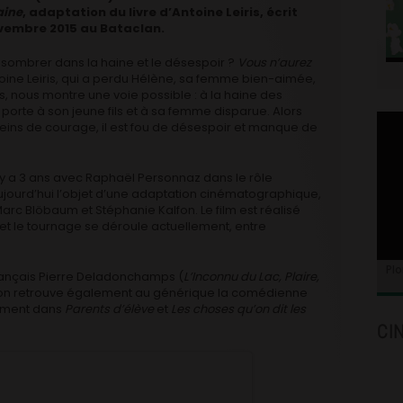
aine
, adaptation du livre d’Antoine Leiris, écrit
ovembre 2015 au Bataclan.
ombrer dans la haine et le désespoir ?
Vous n’aurez
ntoine Leiris, qui a perdu Hélène, sa femme bien-aimée,
s, nous montre une voie possible : à la haine des
 porte à son jeune fils et à sa femme disparue. Alors
eins de courage, il est fou de désespoir et manque de
 y a 3 ans avec Raphaël Personnaz dans le rôle
t aujourd’hui l’objet d’une adaptation cinématographique,
Marc Blöbaum et Stéphanie Kalfon. Le film est réalisé
 et le tournage se déroule actuellement, entre
Plo
 français Pierre Deladonchamps (
L’Inconnu du Lac, Plaire,
 l’on retrouve également au générique la comédienne
mment dans
Parents d’élève
et
Les choses qu’on dit les
CI