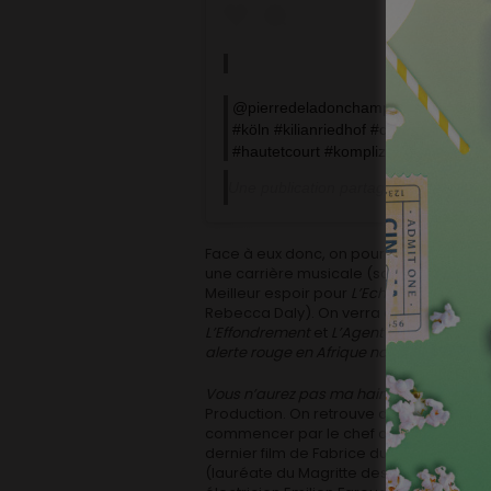
@pierredeladonchamps ? #bigbrothe
#köln #kilianriedhof #christellecorni
#hautetcourt #komplizenfilm
Une publication partagée par
Mustii
(@
Face à eux donc, on pourra également d
une carrière musicale (sous le nom de M
Meilleur espoir pour
L’Echange des prin
Rebecca Daly). On verra également Christ
L’Effondrement
et
L’Agent Immobilier
, et
alerte rouge en Afrique noire
, réalisé pa
Vous n’aurez pas ma haine
est coproduit
Production. On retrouve d’ailleurs de n
commencer par le chef opérateur Manu D
dernier film de Fabrice du Welz,
Inexora
(lauréate du Magritte des Meilleurs co