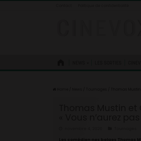
Contact
Politique de confidentialité
NEWS
LES SORTIES
CINEV
Home
/
News
/
Tournages
/
Thomas Mustin e
Thomas Mustin et C
« Vous n’aurez pas
novembre 4, 2020
Tournages
Les comédien·nes belges Thomas Must