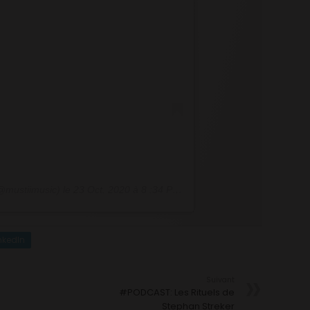
mustiimusic) le
23 Oct. 2020 à 8 :34 PDT
nkedIn
Suivant
#PODCAST: Les Rituels de
Stephan Streker