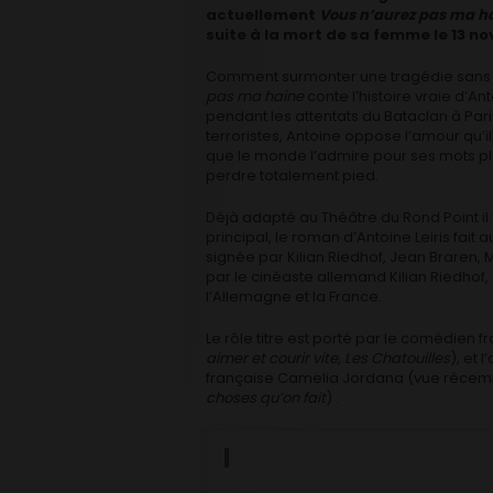
actuellement
Vous n’aurez pas ma h
suite à la mort de sa femme le 13 n
Comment surmonter une tragédie sans s
pas ma haine
conte l’histoire vraie d’A
pendant les attentats du Bataclan à Pari
terroristes, Antoine oppose l’amour qu’il
que le monde l’admire pour ses mots pl
perdre totalement pied.
Déjà adapté au Théâtre du Rond Point il
principal, le roman d’Antoine Leiris fai
signée par Kilian Riedhof, Jean Braren, 
par le cinéaste allemand Kilian Riedhof,
l’Allemagne et la France.
Le rôle titre est porté par le comédien
aimer et courir vite, Les Chatouilles
), et
française Camelia Jordana (vue réce
choses qu’on fait
) .