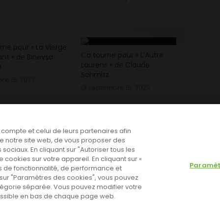
rne pour « La Vierge
Ca tourne pour « L’Autre
ant » de Binevsa
Laurens » de Claude
n
Schmitz
re 13, 2022
septembre 15, 2022
e compte et celui de leurs partenaires afin
n de notre site web, de vous proposer des
 sociaux. En cliquant sur "Autoriser tous les
cookies sur votre appareil. En cliquant sur «
Paramèt
 de fonctionnalité, de performance et
nt sur "Paramètres des cookies", vous pouvez
tégorie séparée. Vous pouvez modifier votre
cessible en bas de chaque page web.
 Go to the theme options page to validate the license, You need
olitique de cookies